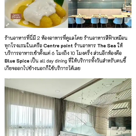
ร้านอาหารที่นี่มี 2 ห้องอาหารที่ดูแลโดย ร้านอาหารสีฟ้าเหมือน
ทุกโรงแรมในเครือ
Centre point
ร้านอาหาร
The Sea
ให้
บริการอาหารเช้าตั้งแต่ 6 โมงถึง 10 โมงครึ่ง ส่วนอีกห้องคือ
Blue Spice
เป็น all day dining ที่ให้บริการทั้งวันสำหรับคนขี้
เกียจออกไปข้างนอกก็ใช้บริการได้เลย