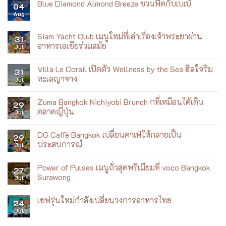
ใหม่
Hiroshi
Blue Diamond Almond Breeze ชวนฟิตกับเบเบ้
ราชวงศ์
04
ที่
Nagai:
บน
Aug
ICONSIAM
Summer
No
เที่ยว
Dreaming
Comments
บิน
Exhibition
on
Blue
Siam Yacht Club เมนูใหม่ที่เล่าเรื่องเจ้าพระยาผ่าน
31
Diamond
อาหารเอเชียร่วมสมัย
Jul
Almond
Breeze
No
ชวน
Comments
ฟิต
Villa Le Corail เปิดตัว Wellness by the Sea ฮีลใจริม
on
31
กับ
Siam
ทะเลญาจาง
Jul
เบ
Yacht
เบ้
Club
No
เมนู
Comments
Zuma Bangkok Nichiyobi Brunch กที่เหมือนได้เดิน
ใหม่
on
29
ที่
Villa
ตลาดญี่ปุ่น
Jul
เล่า
Le
เรื่อง
Corail
No
เจ้าพระยา
เปิด
Comments
DG Caffè Bangkok เปลี่ยนคาเฟ่ให้กลายเป็น
ผ่าน
ตัว
on
29
อาหาร
Wellness
Zuma
ประสบการณ์
Jul
เอเชีย
by
Bangkok
ร่วม
the
Nichiyobi
No
สมัย
Sea
Brunch
Comments
Power of Pulses เมนูถั่วสุดพรีเมียมที่ voco Bangkok
ฮีล
ก
on
27
ใจ
ที่
DG
Surawong
Jul
ริม
เหมือน
Caffè
ทะเล
ได้
Bangkok
No
ญา
เดิน
เปลี่ยน
Comments
เชฟรุ่นใหม่กำลังเปลี่ยนวงการอาหารไทย
จาง
ตลาด
คาเฟ่
on
24
ญี่ปุ่น
ให้
Power
Jul
No
กลาย
of
Comments
เป็น
Pulses
on