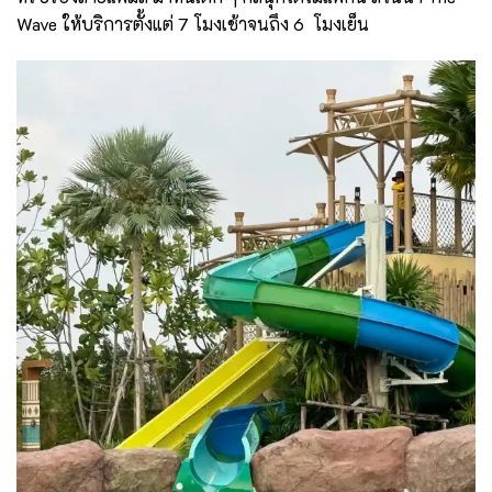
Wave ให้บริการตั้งแต่ 7 โมงเช้าจนถึง 6 โมงเย็น