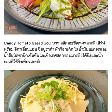
Candy Tomato Salad
360 บาท สลัดมะเขือเทศหลากสี เสิร์ฟ
พร้อม อิตาเลี่ยนแฮม ชีสบูราต้า ผักร็อกเก็ต ใส่น้ำมันมะกอกและ
น้ำส้มบัลซามิกเข้มข้น มะเขือเทศสดกรอบมากยิ่งได้ชีสและน้ำ
ซอสที่ใช้ยิ่งเพิ่มรสชาติ