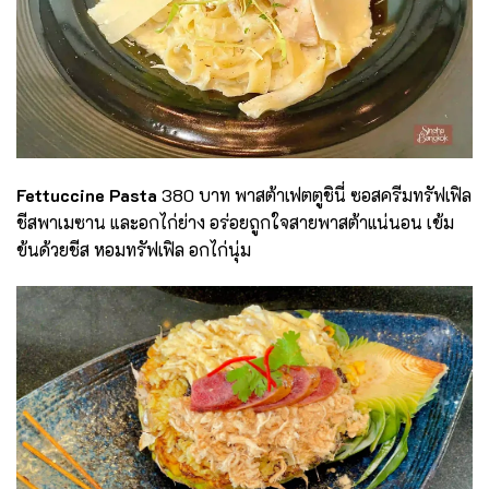
Fettuccine Pasta
380 บาท พาสต้าเฟตตูชินี่ ซอสครีมทรัฟเฟิล
ชีสพาเมซาน และอกไก่ย่าง อร่อยถูกใจสายพาสต้าแน่นอน เข้ม
ข้นด้วยชีส หอมทรัฟเฟิล อกไก่นุ่ม