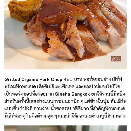
Grilled Organic Pork Chop
480 บาท พอร์คชอปย่าง เสิร์ฟ
พร้อมฟักทองบด เห็ดชิเมจิ มะเขือเทศ และซอสไวน์แดงโชรีโซ
เป็นพอร์คชอปที่อร่อยมาก
Sineha Bangkok
ยกให้จานนี้ที่หนึ่ง
สำหรับครั้งนี้เลย ย่างแบบกรอบนอกนิด ๆ แต่ข้างในนุ่ม หั่นเสิร์ฟ
แบบชิ้นกำลังดี ทานง่าย น้ำซอสรสชาติดีมาก ที่สำคัญฟักทองบด
ที่เสิร์ฟมาคู่กันคือดีงามสุด ๆ แนะนำให้ลองเลยค่าเมนูนี้ห้ามพลาด