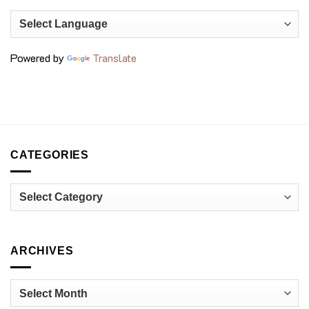
ประสบการณ์
เมนู
เชฟ
ถั่ว
รุ่น
สุด
ใหม่
พรีเมียม
กำลัง
ที่
เปลี่ยน
voco
วงการ
Bangkok
Powered by
Translate
อาหาร
Surawong
ไทย
CATEGORIES
Categories
ARCHIVES
Archives