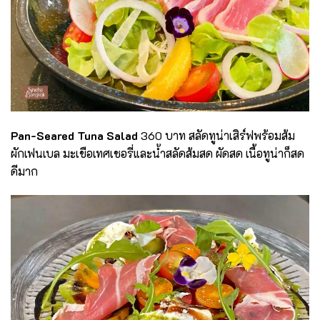
Pan-Seared Tuna Salad
360 บาท สลัดทูน่าเสิร์ฟพร้อมส้ม
ผักเฟนเบล มะเขือเทศเชอรี่และน้ำสลัดส้มสด ผัดสด เนื้อทูน่าก็สด
ดีมาก