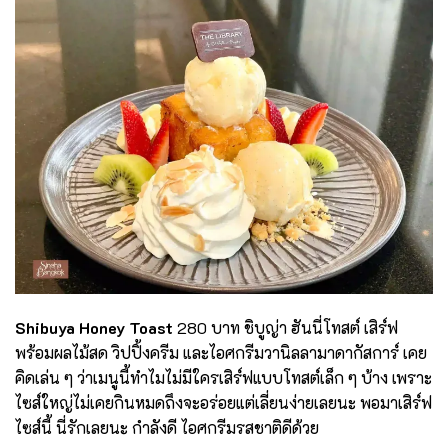
Shibuya Honey Toast
280 บาท ชิบูญ่า ฮันนี่โทสต์ เสิร์ฟ
พร้อมผลไม้สด วิปปิ้งครีม และไอศกรีมวานิลลามาดากัสการ์ เคย
คิดเล่น ๆ ว่าเมนูนี้ทำไมไม่มีใครเสิร์ฟแบบโทสต์เล็ก ๆ บ้าง เพราะ
ไซส์ใหญ่ไม่เคยกินหมดถึงจะอร่อยแต่เลี่ยนง่ายเลยนะ พอมาเสิร์ฟ
ไซส์นี้ นี่รักเลยนะ กำลังดี ไอศกรีมรสชาติดีด้วย