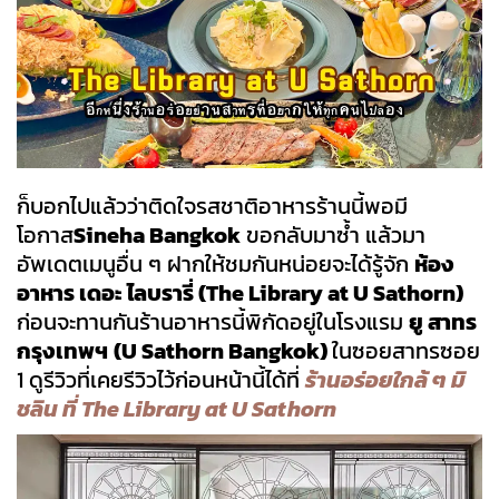
ก็บอกไปแล้วว่าติดใจรสชาติอาหารร้านนี้พอมี
โอกาส
Sineha Bangkok
ขอกลับมาซ้ำ แล้วมา
อัพเดตเมนูอื่น ๆ ฝากให้ชมกันหน่อยจะได้รู้จัก
ห้อง
อาหาร เดอะ ไลบรารี่ (The Library at U Sathorn)
ก่อนจะทานกันร้านอาหารนี้พิกัดอยู่ในโรงแรม
ยู สาทร
กรุงเทพฯ
(U Sathorn Bangkok)
ในซอยสาทรซอย
1 ดูรีวิวที่เคยรีวิวไว้ก่อนหน้านี้ได้ที่
ร้านอร่อยใกล้ ๆ มิ
ชลิน ที่ The Library at U Sathorn