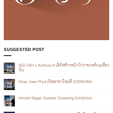
SUGGESTED POST
SEE FAH x AirAsia X เสิร์ฟข้าวหน้าไก่ราชวงศ์บนเที่ยว
06
บิน
Aug
No
Comments
Khao Jaan Prod เปิดสาขาใหม่ที่ ICONSIAM
on
06
SEE
Aug
No
FAH
Comments
x
on
AirAsia
Khao
Hiroshi Nagai: Summer Dreaming Exhibition
X
04
Jaan
เสิร์ฟ
Aug
Prod
No
ข้าว
เปิด
Comments
หน้า
สาขา
on
ไก่