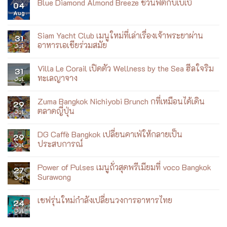
ใหม่
Hiroshi
Blue Diamond Almond Breeze ชวนฟิตกับเบเบ้
ราชวงศ์
04
ที่
Nagai:
บน
Aug
ICONSIAM
Summer
No
เที่ยว
Dreaming
Comments
บิน
Exhibition
on
Blue
Siam Yacht Club เมนูใหม่ที่เล่าเรื่องเจ้าพระยาผ่าน
31
Diamond
อาหารเอเชียร่วมสมัย
Jul
Almond
Breeze
No
ชวน
Comments
ฟิต
Villa Le Corail เปิดตัว Wellness by the Sea ฮีลใจริม
on
31
กับ
Siam
ทะเลญาจาง
Jul
เบ
Yacht
เบ้
Club
No
เมนู
Comments
Zuma Bangkok Nichiyobi Brunch กที่เหมือนได้เดิน
ใหม่
on
29
ที่
Villa
ตลาดญี่ปุ่น
Jul
เล่า
Le
เรื่อง
Corail
No
เจ้าพระยา
เปิด
Comments
DG Caffè Bangkok เปลี่ยนคาเฟ่ให้กลายเป็น
ผ่าน
ตัว
on
29
อาหาร
Wellness
Zuma
ประสบการณ์
Jul
เอเชีย
by
Bangkok
ร่วม
the
Nichiyobi
No
สมัย
Sea
Brunch
Comments
Power of Pulses เมนูถั่วสุดพรีเมียมที่ voco Bangkok
ฮีล
ก
on
27
ใจ
ที่
DG
Surawong
Jul
ริม
เหมือน
Caffè
ทะเล
ได้
Bangkok
No
ญา
เดิน
เปลี่ยน
Comments
เชฟรุ่นใหม่กำลังเปลี่ยนวงการอาหารไทย
จาง
ตลาด
คาเฟ่
on
24
ญี่ปุ่น
ให้
Power
Jul
No
กลาย
of
Comments
เป็น
Pulses
on