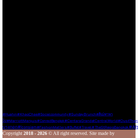
เราตั้งใจสร้างสรรค์เว็บไซต์แห่งนี้ขึ้นมาเพื่อเป็นชุมชนไลฟ์สไตล์
ขนาดเล็กที่รวบรวม และแบ่งปันประสบการณ์ดี ๆ ของคนรักการ
ใช้ชีวิต ด้วยความตั้งใจที่จะถ่ายทอดเรื่องราวดี ๆ ที่เราได้พบเจอใน
ทุกมิติของชีวิต ไม่ว่าจะเป็นการเดินทาง การรับประทานอาหาร
ความชื่นชอบในสิ่งต่าง ๆ หรือความรู้ที่น่าสนใจ ไม่ว่าจะเป็นเนื้อหา
ที่ได้รับเชิญหรือเสาะแสวงหามาด้วยตัวเอง
เรายินดีต้อนรับทุกองค์กร และบุคคลที่มีเนื้อหาคุณภาพและเป็น
ประโยชน์ต่อสังคม ซึ่งไม่ละเมิดหลักจริยธรรมในการใช้ชีวิต ใน
กรณีที่ท่านแชร์ข้อมูลดี ๆ มาให้เรา เราจะส่งต่อเนื้อหานั้นผ่านช่อง
ทาง Social Media ของเรา เพื่อกระจายความรู้และประสบการณ์ดี
ๆ ไปยังเพื่อน ๆ ในวงกว้าง
ร่วมสร้างสรรค์ และแชร์เรื่องราวดี ๆ ไปพร้อมกับเรา
Tags
#KhaoChae
#Huahin
#socialcommunity
#SundayBrunch
#สิเน่หาพา
ไป
#MarriottMarquis
#ConradBangkok
#CentaraGrandatCentralWorld
#DusitThan
#af
บางกอก
#Iconsiam
#TheStRegisBangkok
#FashionMatters
#Buffet
#Travel
Copyright
2018 - 2026
© All right reserved. Site made by