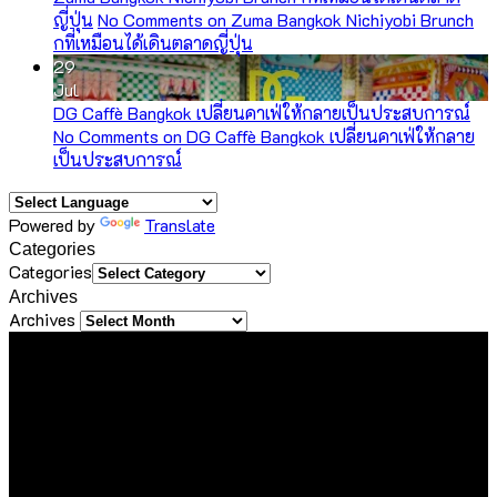
ญี่ปุ่น
No Comments
on Zuma Bangkok Nichiyobi Brunch
กที่เหมือนได้เดินตลาดญี่ปุ่น
29
Jul
DG Caffè Bangkok เปลี่ยนคาเฟ่ให้กลายเป็นประสบการณ์
No Comments
on DG Caffè Bangkok เปลี่ยนคาเฟ่ให้กลาย
เป็นประสบการณ์
Powered by
Translate
Categories
Categories
Archives
Archives
About Us
ขอขอบคุณทุกท่านที่เข้ามาเยี่ยมชมเว็บไซต์ Sineha Bangkok
เราตั้งใจสร้างสรรค์เว็บไซต์แห่งนี้ขึ้นมาเพื่อเป็นชุมชนไลฟ์สไตล์
ขนาดเล็กที่รวบรวม และแบ่งปันประสบการณ์ดี ๆ ของคนรักการ
ใช้ชีวิต ด้วยความตั้งใจที่จะถ่ายทอดเรื่องราวดี ๆ ที่เราได้พบเจอใน