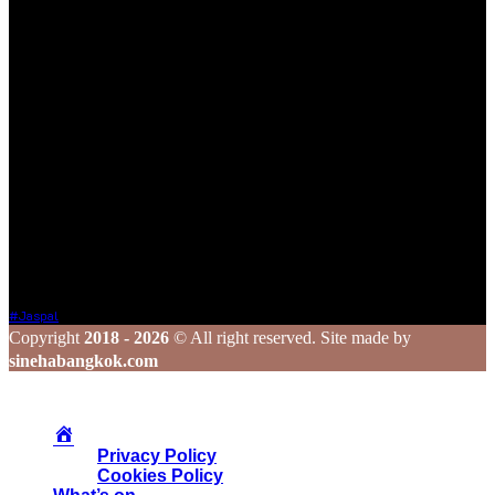
ทุกมิติของชีวิต ไม่ว่าจะเป็นการเดินทาง การรับประทานอาหาร
ความชื่นชอบในสิ่งต่าง ๆ หรือความรู้ที่น่าสนใจ ไม่ว่าจะเป็นเนื้อหา
ที่ได้รับเชิญหรือเสาะแสวงหามาด้วยตัวเอง
เรายินดีต้อนรับทุกองค์กร และบุคคลที่มีเนื้อหาคุณภาพและเป็น
ประโยชน์ต่อสังคม ซึ่งไม่ละเมิดหลักจริยธรรมในการใช้ชีวิต ใน
กรณีที่ท่านแชร์ข้อมูลดี ๆ มาให้เรา เราจะส่งต่อเนื้อหานั้นผ่านช่อง
ทาง Social Media ของเรา เพื่อกระจายความรู้และประสบการณ์ดี
ๆ ไปยังเพื่อน ๆ ในวงกว้าง
ร่วมสร้างสรรค์ และแชร์เรื่องราวดี ๆ ไปพร้อมกับเรา
Tags
#Jaspal
Copyright
2018 - 2026
© All right reserved. Site made by
sinehabangkok.com
Privacy Policy
Cookies Policy