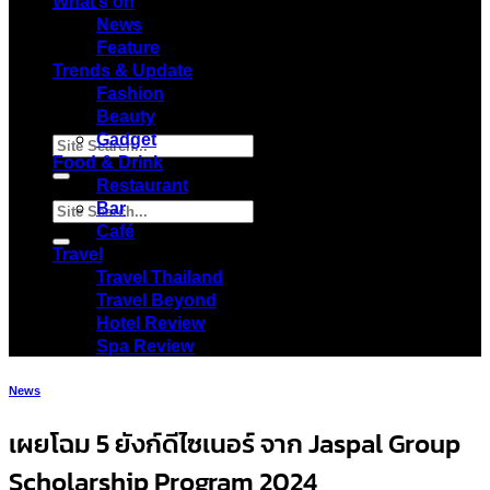
Menu
What’s on
News
Feature
Trends & Update
Fashion
Beauty
Gadget
Food & Drink
Restaurant
Bar
Café
Travel
Travel Thailand
Travel Beyond
Hotel Review
Spa Review
News
เผยโฉม 5 ยังก์ดีไซเนอร์ จาก Jaspal Group
Scholarship Program 2024