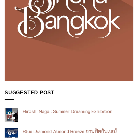
SUGGESTED POST
Hiroshi Nagai: Summer Dreaming Exhibition
04
Aug
No
Comments
on
Hiroshi
Blue Diamond Almond Breeze ชวนฟิตกับเบเบ้
04
Nagai:
Aug
Summer
No