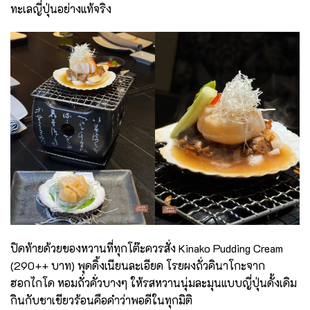
ทะเลญี่ปุ่นอย่างแท้จริง
ปิดท้ายด้วยของหวานที่ทุกโต๊ะควรสั่ง Kinako Pudding Cream
(290++ บาท) พุดดิ้งเนียนละเอียด โรยผงถั่วคินาโกะจาก
ฮอกไกโด หอมถั่วคั่วบางๆ ให้รสหวานนุ่มละมุนแบบญี่ปุ่นดั้งเดิม
กินกับชาเขียวร้อนคือคำว่าพอดีในทุกมิติ