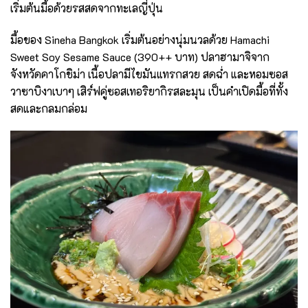
เริ่มต้นมื้อด้วยรสสดจากทะเลญี่ปุ่น
มื้อของ Sineha Bangkok เริ่มต้นอย่างนุ่มนวลด้วย Hamachi
Sweet Soy Sesame Sauce (390++ บาท) ปลาฮามาจิจาก
จังหวัดคาโกชิม่า เนื้อปลามีไขมันแทรกสวย สดฉ่ำ และหอมซอส
วาซาบิงาเบาๆ เสิร์ฟคู่ซอสเทอริยากิรสละมุน เป็นคำเปิดมื้อที่ทั้ง
สดและกลมกล่อม