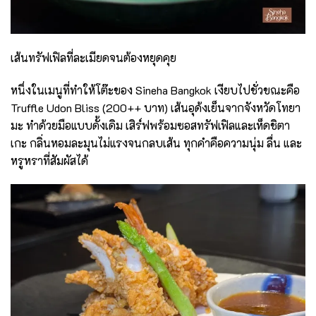
เส้นทรัฟเฟิลที่ละเมียดจนต้องหยุดคุย
หนึ่งในเมนูที่ทำให้โต๊ะของ Sineha Bangkok เงียบไปชั่วขณะคือ
Truffle Udon Bliss (200++ บาท) เส้นอุด้งเย็นจากจังหวัดโทยา
มะ ทำด้วยมือแบบดั้งเดิม เสิร์ฟพร้อมซอสทรัฟเฟิลและเห็ดชิตา
เกะ กลิ่นหอมละมุนไม่แรงจนกลบเส้น ทุกคำคือความนุ่ม ลื่น และ
หรูหราที่สัมผัสได้