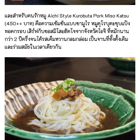
และสำหรับคนรักหมู Aichi Style Kurobuta Pork Miso Katsu
(450++ บาท) คือความเข้มข้นแบบซามูไร หมูคุโรบุตะชุบแป้ง
ทอดกรอบ เสิร์ฟกับซอสมิโสะฮัตโจจากจังหวัดไอจิ ที่หมักนาน
กว่า 2 ปีครึ่งจนได้รสเค็มหวานกลมกล่อม เป็นจานที่ทั้งดั้งเดิม
และร่วมสมัยในเวลาเดียวกัน