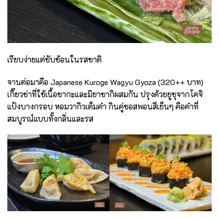
เรียบง่ายแต่ซับซ้อนในรสชาติ
จานต่อมาคือ Japanese Kuroge Wagyu Gyoza (320++ บาท)
เกี๊ยวซ่าที่ใช้เนื้อซากะและมิยาซากิผสมกัน ปรุงด้วยยูซุจากโคจิ
แป้งบางกรอบ หอมวากิวเต็มคำ กินคู่ซอสพอนสึเย็นๆ คือคำที่
สมบูรณ์แบบทั้งกลิ่นและรส