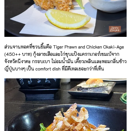
ส่วนจานทอดที่ชวนยิ้มคือ Tiger Prawn and Chicken Okaki-Age
(450++ บาท) กุ้งลายเสือและไก่ชุบแป้งแครกเกอร์เซมเบ้จาก
จังหวัดนีงาตะ กรอบเบา ไม่อมน้ำมัน เคี้ยวเพลินและหอมกลิ่นข้าว
ญี่ปุ่นบางๆ เป็น comfort dish ที่มีดีเทลเยอะกว่าที่เห็น