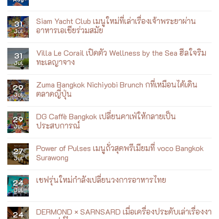
Dreaming
Comments
Exhibition
on
Blue
Siam Yacht Club เมนูใหม่ที่เล่าเรื่องเจ้าพระยาผ่าน
31
Diamond
อาหารเอเชียร่วมสมัย
Jul
Almond
Breeze
No
ชวน
Comments
ฟิต
Villa Le Corail เปิดตัว Wellness by the Sea ฮีลใจริม
on
31
กับ
Siam
ทะเลญาจาง
Jul
เบ
Yacht
เบ้
Club
No
เมนู
Comments
Zuma Bangkok Nichiyobi Brunch กที่เหมือนได้เดิน
ใหม่
on
29
ที่
Villa
ตลาดญี่ปุ่น
Jul
เล่า
Le
เรื่อง
Corail
No
เจ้าพระยา
เปิด
Comments
DG Caffè Bangkok เปลี่ยนคาเฟ่ให้กลายเป็น
ผ่าน
ตัว
on
29
อาหาร
Wellness
Zuma
ประสบการณ์
Jul
เอเชีย
by
Bangkok
ร่วม
the
Nichiyobi
No
สมัย
Sea
Brunch
Comments
Power of Pulses เมนูถั่วสุดพรีเมียมที่ voco Bangkok
ฮีล
ก
on
27
ใจ
ที่
DG
Surawong
Jul
ริม
เหมือน
Caffè
ทะเล
ได้
Bangkok
No
ญา
เดิน
เปลี่ยน
Comments
เชฟรุ่นใหม่กำลังเปลี่ยนวงการอาหารไทย
จาง
ตลาด
คาเฟ่
on
24
ญี่ปุ่น
ให้
Power
Jul
No
กลาย
of
Comments
เป็น
Pulses
on
ประสบการณ์
เมนู
เชฟ
DERMOND × SARNSARD เมื่อเครื่องประดับเล่าเรื่องงา
ถั่ว
24
รุ่น
สุด