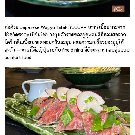
ต่อด้วย Japanese Wagyu Tataki (800++ บาท) เนื้อซากะจาก
จังหวัดซากะ เบิร์นไฟบางๆ แล้วราดซอสยูซุพอนสึที่หอมสดจาก
โคจิ กลิ่นเนื้อเบาแต่หอมควันละมุน ผสมความเปรี้ยวของยูซุได้
ลงตัว — จานนี้คือญี่ปุ่นระดับ fine dining ที่ยังคงความอบอุ่นแบบ
comfort food