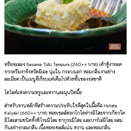
หรือจะลอง Sesame Tofu Tempura (260++ บาท) เต้าหู้งาทอด
จากครีมงาจังหวัดมิเอะ นุ่มใน กรอบนอก หอมกลิ่นงาอย่าง
ละเมียด เป็นเมนูที่เรียบแต่เต็มไปด้วยชั้นของรสชาติ
ไฮไลต์แห่งความหรูและหวานละมุนปิดมื้อ
สำหรับจานหลักที่สร้างความประทับใจที่สุดในมื้อคือ Hotate
Kaiyaki (660++ บาท) หอยเชลล์ฮอกไกโดย่างมิโสะจากเกียวโต
มิโสะสามชนิดทั้งชิโระมิโสะ ซากุระมิโสะ และบาร์เล่มิโสะ ผสม
กันอย่างกลมกลืน เนื้อหอยเชลล์แน่น หวาน และหอมกลิ่น