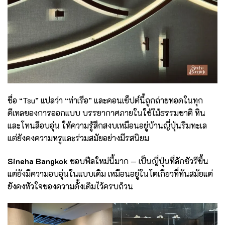
ชื่อ “Tsu” แปลว่า “ท่าเรือ” และคอนเซ็ปต์นี้ถูกถ่ายทอดในทุก
ดีเทลของการออกแบบ บรรยากาศภายในใช้ไม้ธรรมชาติ หิน
และโทนสีอบอุ่น ให้ความรู้สึกสงบเหมือนอยู่บ้านญี่ปุ่นริมทะเล
แต่ยังคงความหรูและร่วมสมัยอย่างมีรสนิยม
Sineha Bangkok
ชอบฟีลใหม่นี้มาก — เป็นญี่ปุ่นที่ลักชัวรีขึ้น
แต่ยังมีความอบอุ่นในแบบเดิม เหมือนอยู่ในโตเกียวที่ทันสมัยแต่
ยังคงหัวใจของความดั้งเดิมไว้ครบถ้วน