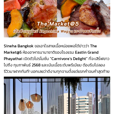
Sineha Bangkok
ขอเอาใจสายเนื้อหน่อยพอได้ข่าวว่า
The
Market@5
ห้องอาหารนานาชาติของโรงแรม
Eastin Grand
Phayathai
เปิดตัวโปรโมชั่น
“Carnivore’s Delight”
ที่จะเสิร์ฟยาว
ไปถึง กุมภาพันธ์
2568
และเน้นเนื้อระดับพรีเมียม ต้องรีบไปลอง
รีวิวมาฝากทันที! บอกเลยว่าดีงามทุกจานตั้งแต่แรกคำจนคำสุดท้าย