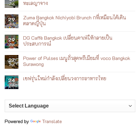
Siam
ทะเลญาจาง
Jul
เบ
Yacht
เบ้
Club
No
เมนู
Comments
Zuma Bangkok Nichiyobi Brunch กที่เหมือนได้เดิน
ใหม่
on
29
ที่
Villa
ตลาดญี่ปุ่น
Jul
เล่า
Le
เรื่อง
Corail
No
เจ้าพระยา
เปิด
Comments
DG Caffè Bangkok เปลี่ยนคาเฟ่ให้กลายเป็น
ผ่าน
ตัว
on
29
อาหาร
Wellness
Zuma
ประสบการณ์
Jul
เอเชีย
by
Bangkok
ร่วม
the
Nichiyobi
No
สมัย
Sea
Brunch
Comments
Power of Pulses เมนูถั่วสุดพรีเมียมที่ voco Bangkok
ฮีล
ก
on
27
ใจ
ที่
DG
Surawong
Jul
ริม
เหมือน
Caffè
ทะเล
ได้
Bangkok
No
ญา
เดิน
เปลี่ยน
Comments
เชฟรุ่นใหม่กำลังเปลี่ยนวงการอาหารไทย
จาง
ตลาด
คาเฟ่
on
24
ญี่ปุ่น
ให้
Power
Jul
No
กลาย
of
Comments
เป็น
Pulses
on
ประสบการณ์
เมนู
เชฟ
ถั่ว
รุ่น
สุด
ใหม่
พรีเมียม
กำลัง
ที่
เปลี่ยน
voco
วงการ
Bangkok
Powered by
Translate
อาหาร
Surawong
ไทย