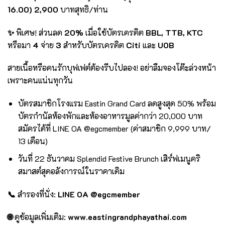
16.00) 2,900
บาทสุทธิ/ท่าน
✨
พิเศษ! ส่วนลด
20%
เมื่อใช้บัตรเครดิต
BBL, TTB, KTC
หรือมา
4
จ่าย
3
สำหรับบัตรเครดิต
Citi
และ
UOB
สายเนื้อหรือคนรักบุฟเฟต์ต้องรีบไปลอง! อย่าลืมจองโต๊ะล่วงหน้า
เพราะคนแน่นทุกวัน
บัตรสมาชิกโรงแรม Eastin Grand Card ลดสูงสุด 50% พร้อม
บัตรกำนัลห้องพักและห้องอาหารมูลค่ากว่า 20,000 บาท
สมัครได้ที่ LINE OA @egcmember (ค่าสมาชิก 9,999 บาท/
13 เดือน)
วันที่ 22 ธันวาคม Splendid Festive Brunch เสิร์ฟเมนูคริ
สมาสต์สุดอลังการณ์ในราคาเดิม
📞
สำรองที่นั่ง:
LINE OA @egcmember
🌐
ดูข้อมูลเพิ่มเติม:
www.eastingrandphayathai.com