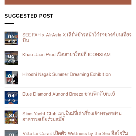
SUGGESTED POST
SEE FAH x AirAsia X เสิร์ฟข้าวหน้าไก่ราชวงศ์บนเที่ยว
06
บิน
Aug
No
Comments
Khao Jaan Prod เปิดสาขาใหม่ที่ ICONSIAM
on
06
SEE
Aug
No
FAH
Comments
x
on
AirAsia
Khao
Hiroshi Nagai: Summer Dreaming Exhibition
X
04
Jaan
เสิร์ฟ
Aug
Prod
No
ข้าว
เปิด
Comments
หน้า
สาขา
on
ไก่
ใหม่
Hiroshi
Blue Diamond Almond Breeze ชวนฟิตกับเบเบ้
ราชวงศ์
04
ที่
Nagai:
บน
Aug
ICONSIAM
Summer
No
เที่ยว
Dreaming
Comments
บิน
Exhibition
on
Blue
Siam Yacht Club เมนูใหม่ที่เล่าเรื่องเจ้าพระยาผ่าน
31
Diamond
อาหารเอเชียร่วมสมัย
Jul
Almond
Breeze
No
ชวน
Comments
ฟิต
Villa Le Corail เปิดตัว Wellness by the Sea ฮีลใจริม
on
31
กับ