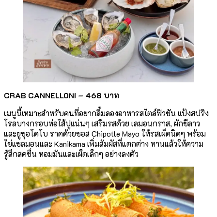
CRAB CANNELLONI –
468 บาท
เมนูนี้เหมาะสำหรับคนที่อยากลิ้มลองอาหารสไตล์ฟิวชัน แป้งสปริง
โรลบางกรอบห่อไส้ปูแน่นๆ เสริมรสด้วย เลมอนกราส, ผักชีลาว
และยูซุอโดโบ ราดด้วยซอส Chipotle Mayo ให้รสเผ็ดนิดๆ พร้อม
ไข่แซลมอนและ Kanikama เพิ่มสัมผัสที่แตกต่าง ทานแล้วให้ความ
รู้สึกสดชื่น หอมมันและเผ็ดเล็กๆ อย่างลงตัว