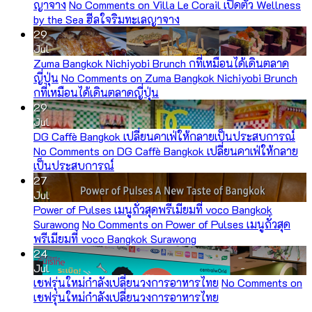
ญาจาง
No Comments
on Villa Le Corail เปิดตัว Wellness
by the Sea ฮีลใจริมทะเลญาจาง
29
Jul
Zuma Bangkok Nichiyobi Brunch กที่เหมือนได้เดินตลาด
ญี่ปุ่น
No Comments
on Zuma Bangkok Nichiyobi Brunch
กที่เหมือนได้เดินตลาดญี่ปุ่น
29
Jul
DG Caffè Bangkok เปลี่ยนคาเฟ่ให้กลายเป็นประสบการณ์
No Comments
on DG Caffè Bangkok เปลี่ยนคาเฟ่ให้กลาย
เป็นประสบการณ์
27
Jul
Power of Pulses เมนูถั่วสุดพรีเมียมที่ voco Bangkok
Surawong
No Comments
on Power of Pulses เมนูถั่วสุด
พรีเมียมที่ voco Bangkok Surawong
24
Jul
เชฟรุ่นใหม่กำลังเปลี่ยนวงการอาหารไทย
No Comments
on
เชฟรุ่นใหม่กำลังเปลี่ยนวงการอาหารไทย