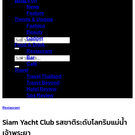
Menu
What’s on
News
Feature
Trends & Update
Fashion
Beauty
Gadget
Food & Drink
Restaurant
Bar
Café
Travel
Travel Thailand
Travel Beyond
Hotel Review
Spa Review
Restaurant
Siam Yacht Club รสชาติระดับโลกริมแม่น้ำ
เจ้าพระยา