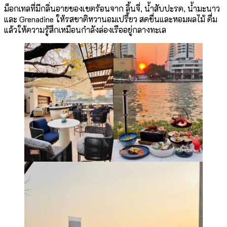
ม็อกเทลที่มีกลิ่นอายของเขตร้อนจาก ลิ้นจี่, น้ำสับปะรด, น้ำมะนาว
และ Grenadine ให้รสชาติหวานอมเปรี้ยว สดชื่นและหอมผลไม้ ดื่ม
แล้วให้ความรู้สึกเหมือนกำลังล่องเรืออยู่กลางทะเล