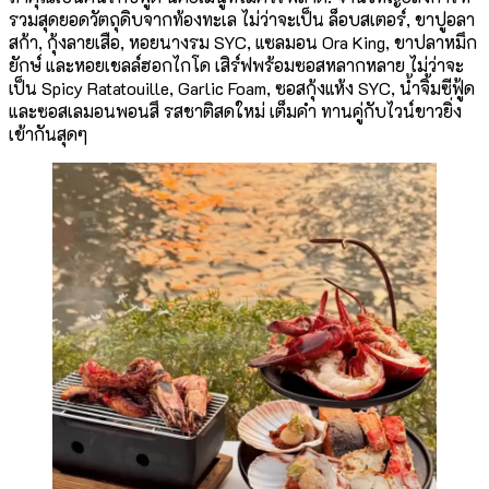
รวมสุดยอดวัตถุดิบจากท้องทะเล ไม่ว่าจะเป็น ล็อบสเตอร์, ขาปูอลา
สก้า, กุ้งลายเสือ, หอยนางรม SYC, แซลมอน Ora King, ขาปลาหมึก
ยักษ์ และหอยเชลล์ฮอกไกโด เสิร์ฟพร้อมซอสหลากหลาย ไม่ว่าจะ
เป็น Spicy Ratatouille, Garlic Foam, ซอสกุ้งแห้ง SYC, น้ำจิ้มซีฟู้ด
และซอสเลมอนพอนสึ รสชาติสดใหม่ เต็มคำ ทานคู่กับไวน์ขาวยิ่ง
เข้ากันสุดๆ