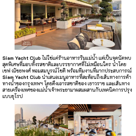
Siam Yacht Club
ไม่ใช่แค่ร้านอาหารริมแม่น้ำ แต่เป็นจุดนัดพบ
สุดพิเศษที่มอบทั้งรสชาติและบรรยากาศที่ไม่เหมือนใคร นำโดย
เชฟ ณัชยพงศ์ หอมสมบูรณ์โชติ พร้อมทีมงานที่มากประสบการณ์
Siam Yacht Club
นำเสนอเมนูอาหารที่สะท้อนถึงเส้นทางการค้า
ทางน้ำของกรุงเทพฯ โดยดึงเอารสชาติของ เยาวราช และเส้นทาง
สายเครื่องเทศของแม่น้ำเจ้าพระยามาผสมผสานกับเทคนิคการปรุง
แบบยุโรป