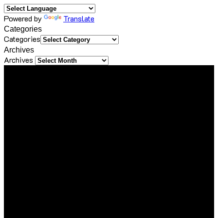
Powered by
Translate
Categories
Categories
Archives
Archives
About Us
ขอขอบคุณทุกท่านที่เข้ามาเยี่ยมชมเว็บไซต์ Sineha Bangkok
เราตั้งใจสร้างสรรค์เว็บไซต์แห่งนี้ขึ้นมาเพื่อเป็นชุมชนไลฟ์สไตล์
ขนาดเล็กที่รวบรวม และแบ่งปันประสบการณ์ดี ๆ ของคนรักการ
ใช้ชีวิต ด้วยความตั้งใจที่จะถ่ายทอดเรื่องราวดี ๆ ที่เราได้พบเจอใน
ทุกมิติของชีวิต ไม่ว่าจะเป็นการเดินทาง การรับประทานอาหาร
ความชื่นชอบในสิ่งต่าง ๆ หรือความรู้ที่น่าสนใจ ไม่ว่าจะเป็นเนื้อหา
ที่ได้รับเชิญหรือเสาะแสวงหามาด้วยตัวเอง
เรายินดีต้อนรับทุกองค์กร และบุคคลที่มีเนื้อหาคุณภาพและเป็น
ประโยชน์ต่อสังคม ซึ่งไม่ละเมิดหลักจริยธรรมในการใช้ชีวิต ใน
กรณีที่ท่านแชร์ข้อมูลดี ๆ มาให้เรา เราจะส่งต่อเนื้อหานั้นผ่านช่อง
ทาง Social Media ของเรา เพื่อกระจายความรู้และประสบการณ์ดี