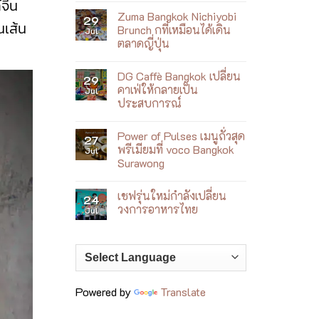
จีน
ใหม่
Comments
ที่
Zuma Bangkok Nichiyobi
on
29
เล่า
นเส้น
Villa
Brunch กที่เหมือนได้เดิน
Jul
เรื่อง
Le
เจ้าพระยา
ตลาดญี่ปุ่น
Corail
ผ่าน
เปิด
No
อาหาร
ตัว
Comments
เอเชีย
Wellness
DG Caffè Bangkok เปลี่ยน
on
29
ร่วม
by
Zuma
สมัย
คาเฟ่ให้กลายเป็น
Jul
the
Bangkok
Sea
ประสบการณ์
Nichiyobi
ฮีล
Brunch
No
ใจ
ก
Comments
ริม
ที่
Power of Pulses เมนูถั่วสุด
on
27
ทะเล
เหมือน
DG
ญา
พรีเมียมที่ voco Bangkok
Jul
ได้
Caffè
จาง
เดิน
Surawong
Bangkok
ตลาด
เปลี่ยน
No
ญี่ปุ่น
คาเฟ่
Comments
ให้
เชฟรุ่นใหม่กำลังเปลี่ยน
on
24
กลาย
Power
วงการอาหารไทย
Jul
เป็น
of
ประสบการณ์
Pulses
No
เมนู
Comments
ถั่ว
on
สุด
เชฟ
พรีเมียม
รุ่น
ที่
ใหม่
voco
กำลัง
Bangkok
เปลี่ยน
Powered by
Translate
Surawong
วงการ
อาหาร
ไทย