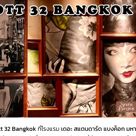
t 32 Bangkok
ที่โรงแรม
เดอะ สแตนดาร์ด แบงค็อก มห