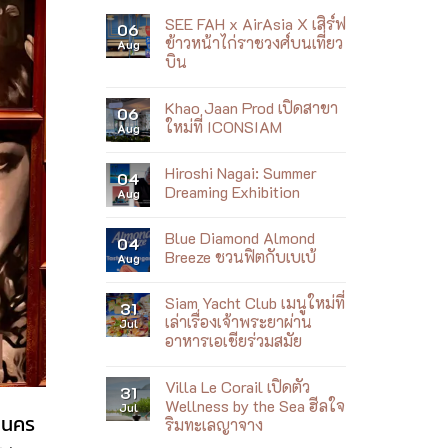
SEE FAH x AirAsia X เสิร์ฟ
06
ข้าวหน้าไก่ราชวงศ์บนเที่ยว
Aug
บิน
No
Comments
Khao Jaan Prod เปิดสาขา
on
06
SEE
ใหม่ที่ ICONSIAM
Aug
FAH
x
No
AirAsia
Comments
Hiroshi Nagai: Summer
X
on
04
เสิร์ฟ
Khao
Dreaming Exhibition
Aug
ข้าว
Jaan
หน้า
Prod
No
ไก่
เปิด
Comments
Blue Diamond Almond
ราชวงศ์
สาขา
on
04
บน
ใหม่
Hiroshi
Breeze ชวนฟิตกับเบเบ้
Aug
เที่ยว
ที่
Nagai:
บิน
ICONSIAM
Summer
No
Dreaming
Comments
Siam Yacht Club เมนูใหม่ที่
Exhibition
on
31
Blue
เล่าเรื่องเจ้าพระยาผ่าน
Jul
Diamond
อาหารเอเชียร่วมสมัย
Almond
Breeze
No
ชวน
Comments
ฟิต
Villa Le Corail เปิดตัว
on
31
กับ
Siam
Wellness by the Sea ฮีลใจ
Jul
เบ
Yacht
านคร
เบ้
ริมทะเลญาจาง
Club
เมนู
No