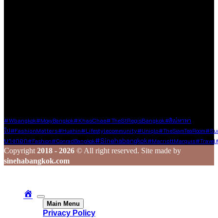
ที่ได้รับเชิญหรือเสาะแสวงหามาด้วยตัวเอง
เรายินดีต้อนรับทุกองค์กร และบุคคลที่มีเนื้อหาคุณภาพและเป็น
ประโยชน์ต่อสังคม ซึ่งไม่ละเมิดหลักจริยธรรมในการใช้ชีวิต ใน
กรณีที่ท่านแชร์ข้อมูลดี ๆ มาให้เรา เราจะส่งต่อเนื้อหานั้นผ่านช่อง
ทาง Social Media ของเรา เพื่อกระจายความรู้และประสบการณ์ดี
ๆ ไปยังเพื่อน ๆ ในวงกว้าง
ร่วมสร้างสรรค์ และแชร์เรื่องราวดี ๆ ไปพร้อมกับเรา
Tags
#wbangkok
#KhaoChae
#TheStRegisBangkok
#MoxyBangkok
#สิเน่หาพา
#lifestylecommunity
ไป
#FashionMatters
#Huahin
#Uniqlo
#TheSiamTeaRoom
#Su
บางกอก
#sinehabangkok
#fashion
#ConradBangkok
#MarriottMarquis
#Travel
Copyright
2018 - 2026
© All right reserved. Site made by
sinehabangkok.com
Main Menu
Privacy Policy