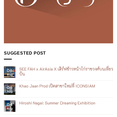
SUGGESTED POST
SEE FAH x AirAsia X เสิร์ฟข้าวหน้าไก่ราชวงศ์บนเที่ยว
06
บิน
Aug
No
Comments
Khao Jaan Prod เปิดสาขาใหม่ที่ ICONSIAM
on
06
SEE
Aug
No
FAH
Comments
x
on
AirAsia
Khao
Hiroshi Nagai: Summer Dreaming Exhibition
X
04
Jaan
เสิร์ฟ
Aug
Prod
No
ข้าว
เปิด
Comments
หน้า
สาขา
on
ไก่