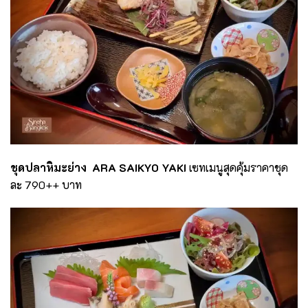
ชุดปลาหิมะย่าง ​
ARA SAIKYO YAKI
เซทเมนูสุดคุ้มราคาชุด
ละ 790++ บาท