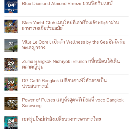
ใหม่
Hiroshi
Blue Diamond Almond Breeze ชวนฟิตกับเบเบ้
ราชวงศ์
04
ที่
Nagai:
บน
Aug
ICONSIAM
Summer
No
เที่ยว
Dreaming
Comments
บิน
Exhibition
on
Blue
Siam Yacht Club เมนูใหม่ที่เล่าเรื่องเจ้าพระยาผ่าน
31
Diamond
อาหารเอเชียร่วมสมัย
Jul
Almond
Breeze
No
ชวน
Comments
ฟิต
Villa Le Corail เปิดตัว Wellness by the Sea ฮีลใจริม
on
31
กับ
Siam
ทะเลญาจาง
Jul
เบ
Yacht
เบ้
Club
No
เมนู
Comments
Zuma Bangkok Nichiyobi Brunch กที่เหมือนได้เดิน
ใหม่
on
29
ที่
Villa
ตลาดญี่ปุ่น
Jul
เล่า
Le
เรื่อง
Corail
No
เจ้าพระยา
เปิด
Comments
DG Caffè Bangkok เปลี่ยนคาเฟ่ให้กลายเป็น
ผ่าน
ตัว
on
29
อาหาร
Wellness
Zuma
ประสบการณ์
Jul
เอเชีย
by
Bangkok
ร่วม
the
Nichiyobi
No
สมัย
Sea
Brunch
Comments
Power of Pulses เมนูถั่วสุดพรีเมียมที่ voco Bangkok
ฮีล
ก
on
27
ใจ
ที่
DG
Surawong
Jul
ริม
เหมือน
Caffè
ทะเล
ได้
Bangkok
No
ญา
เดิน
เปลี่ยน
Comments
เชฟรุ่นใหม่กำลังเปลี่ยนวงการอาหารไทย
จาง
ตลาด
คาเฟ่
on
24
ญี่ปุ่น
ให้
Power
Jul
No
กลาย
of
Comments
เป็น
Pulses