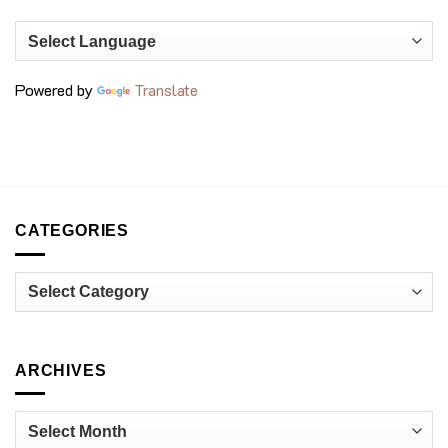
on
ประสบการณ์
เมนู
เชฟ
ถั่ว
รุ่น
สุด
ใหม่
พรีเมียม
กำลัง
ที่
เปลี่ยน
voco
วงการ
Bangkok
Powered by
Translate
อาหาร
Surawong
ไทย
CATEGORIES
Categories
ARCHIVES
Archives