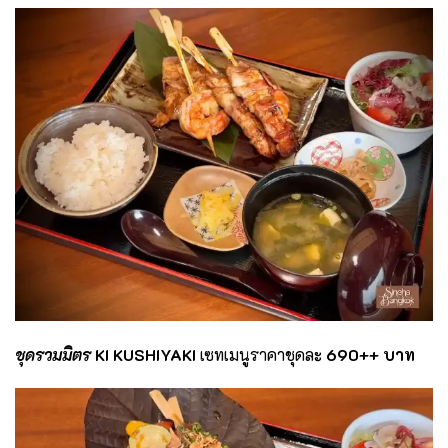
ชุดรวมมิตร
KI KUSHIYAKI
เซทเมนูราคาชุดละ
690
++ บาท