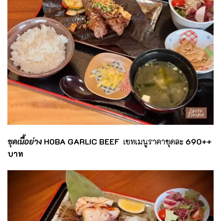
ชุดเนื้อย่าง
HOBA GARLIC BEEF
เซทเมนูราคาชุดละ
690
++
บาท