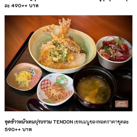
ละ
490
++ บาท
ชุดข้าวหน้าเทมปุระรวม
TENDON
เซทเมนูของทอดราคาชุดละ
590
++ บาท