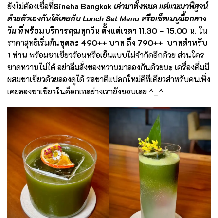
ยังไม่ต้องเชื่อที่
Sineha Bangkok
เล่ามาทั้งหมด แต่แวะมาพิสูจน์
ด้วยตัวเองกันได้เลยกับ Lunch Set Menu หรือเซ็ตเมนูมื้อกลาง
วัน
ที่
พร้อมบริการคุณทุกวัน ตั้งแต่เวลา 11.30 – 15.00 น.
ใน
ราคาสุทธิเริ่มต้น
ชุดละ 490++ บาท ถึง 790++ บาทสำหรับ
1 ท่าน
พร้อมชาเขียวร้อนหรือเย็นแบบไม่จำกัดอีกด้วย ส่วนใคร
ขาดหวานไม่ได้ อย่าลืมสั่งของหวานมาลองกันด้วยนะ เครื่องดื่มมี
ผสมชาเขียวด้วยลองดูได้ รสชาติแปลกใหม่ดีทีเดียวสำหรับคนเพิ่ง
เคยลองชาเขียวในค็อกเทลย่างเรายังชอบเลย ^_^