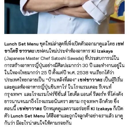
Lunch Set Menu
ชุดใหม่ล่าสุดที่เพิ่งเปิดตัวออกมาดูแลโดย
เชฟ
ซาโตชิ ซาวาดะ
เชฟคนใหม่ประจำห้องอาหาร
Ki Izakaya
(Japanese Master Chef Satoshi Sawada) ที่ประสบการณ์ใน
การสร้างอาหารญี่ปุ่นอย่างมีศิลปะมากว่า 30 ปี และทำงานอยู่ใน
ในใทองไทยมากว่า 25 ปี ตั้งแต่ปี พ.ศ. 2538 จนเรียกได้ว่า
ประเทศไทยกลายเป็น “บ้านหลังที่สอง”
เชฟซาวาดะ
เป็นผู้ริเริ่ม
และดูแลห้องอาหารญี่ปุ่นชินทาโร่ ในโรงแรมเดอะ รีเจนท์
กรุงเทพฯ และโรงแรมโฟร์ซีซั่นส์ โฮเต็ล แอนด์ รีสอร์ท ที่โด่งดัง
ยาวนานจนมาถึงโรงแรมอนันตรา สยาม กรุงเทพฯ อีกด้วย ซึ่ง
ตอนนี้
เชฟซาวาดะ
ปักหมุดดูแลความอร่อยที่
Ki Izakaya
ก็เปิด
ตัว
Lunch Set Menu
ได้ฮือฮาและถูกใจลูกค้าอย่างเราแล้ว มาดู
กันว่า มีอะไรน่าสนใจให้ตามรอยกัน