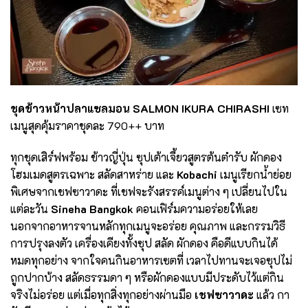
ชุดข้าวหน้าปลาแซลมอน ​
SALMON IKURA CHIRASHI
เซท
เมนูสุดคุ้มราคาชุดละ 790++ บาท
ทุกชุดเสิร์ฟพร้อม ข้าวญี่ปุ่น ซุปเต้าเจี้ยวสูตรต้นตำรับ ผักดอง
โฮมเมดสูตรเฉพาะ สลัดสาหร่าย และ
Kobachi
เมนูเรียกน้ำย่อย
พิเศษจากเชฟซาวาดะ ที่เชฟจะรังสรรค์เมนูต่าง ๆ เปลี่ยนไปใน
แต่ละวัน
Sineha Bangkok
คอนเฟิร์มความอร่อยให้เลย
นอกจากอาหารจานหลักทุกเมนูจะอร่อย คุณภาพ และกรรมวิธี
การปรุงลงตัว เครื่องเคียงทั้งซุป สลัด ผักดอง คือดีแบบกินได้
หมดทุกอย่าง จากใจคนกินอาหารเซตที่ เวลาไปทานจะเจอซุปไม่
ถูกปากบ้าง สลัดธรรมดา ๆ หรือผักดองแบบมีประดับไว้แต่กิน
จริงไม่อร่อย แต่เมื่อทุกสิ่งทุกอย่างผ่านมือ
เชฟซาวาดะ
แล้ว กา