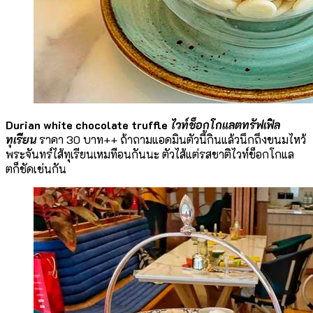
Durian white chocolate truffle
ไวท์ช็อกโกแลตทรัฟเฟิล
ทุเรียน
ราคา 30 บาท++ ถ้าถามแอดมินตัวนี้กินแล้วนึกถึงขนมไหว้
พระจันทร์ไส้ทุเรียนเหมทือนกันนะ ตัวไส้แต่รสชาติไวท์ข็อกโกแล
ตก็ชัดเช่นกัน