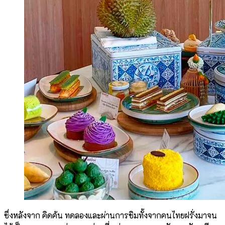
ซึ่งหลังจาก คิดค้น ทดลองและผ่านการชิมทั้งจากคนไทยฝรั่งมาจน