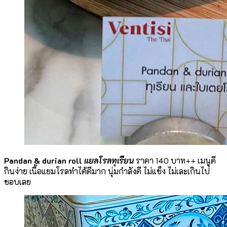
Pandan & durian roll
แยลโรลทุเรียน
ราคา 140 บาท++ เมนูดี
กินง่าย เนื้อแยมโรลทำได้ดีมาก นุ่มกำลังดี ไม่แข็ง ไม่เละเกินไป
ชอบเลย