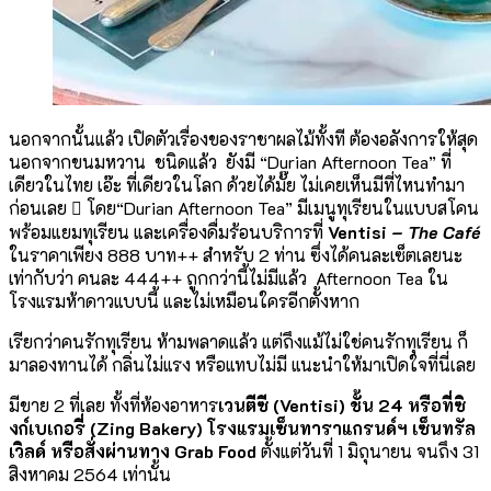
นอกจากนั้นแล้ว เปิดตัวเรื่องของราชาผลไม้ทั้งที ต้องอลังการให้สุด
นอกจากขนมหวาน ชนิดแล้ว ยังมี “Durian Afternoon Tea” ที่
เดียวในไทย เอ๊ะ ที่เดียวในโลก ด้วยได้มั๊ย ไม่เคยเห็นมีที่ไหนทำมา
ก่อนเลย  โดย“Durian Afternoon Tea” มีเมนูทุเรียนในแบบสโคน
พร้อมแยมทุเรียน และเครื่องดื่มร้อนบริการที่
Ventisi –
The Café
ในราคาเพียง 888 บาท++ สำหรับ 2 ท่าน ซึ่งได้คนละเซ็ตเลยนะ
เท่ากับว่า คนละ 444++ ถูกกว่านี้ไม่มีแล้ว Afternoon Tea ใน
โรงแรมห้าดาวแบบนี้ และไม่เหมือนใครอีกตั้งหาก
เรียกว่าคนรักทุเรียน ห้ามพลาดแล้ว แต่ถึงแม้ไม่ใช่คนรักทุเรียน ก็
มาลองทานได้ กลิ่นไม่แรง หรือแทบไม่มี แนะนำให้มาเปิดใจที่นี่เลย
มีขาย 2 ที่เลย ทั้งที่ห้องอาหาร
เวนตีซี
(Ventisi)
ชั้น
24
หรือที่ซิ
งก์เบเกอรี่
(Zing Bakery)
โรงแรมเซ็นทาราแกรนด์ฯ เซ็นทรัล
เวิลด์
หรือสั่งผ่านทาง
Grab Food
ตั้งแต่วันที่ 1 มิถุนายน จนถึง 31
สิงหาคม 2564 เท่านั้น