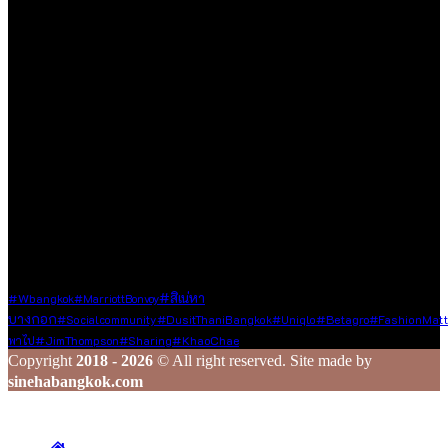
ใช้ชีวิต ด้วยความตั้งใจที่จะถ่ายทอดเรื่องราวดี ๆ ที่เราได้พบเจอใน
ทุกมิติของชีวิต ไม่ว่าจะเป็นการเดินทาง การรับประทานอาหาร
ความชื่นชอบในสิ่งต่าง ๆ หรือความรู้ที่น่าสนใจ ไม่ว่าจะเป็นเนื้อหา
ที่ได้รับเชิญหรือเสาะแสวงหามาด้วยตัวเอง
เรายินดีต้อนรับทุกองค์กร และบุคคลที่มีเนื้อหาคุณภาพและเป็น
ประโยชน์ต่อสังคม ซึ่งไม่ละเมิดหลักจริยธรรมในการใช้ชีวิต ใน
กรณีที่ท่านแชร์ข้อมูลดี ๆ มาให้เรา เราจะส่งต่อเนื้อหานั้นผ่านช่อง
ทาง Social Media ของเรา เพื่อกระจายความรู้และประสบการณ์ดี
ๆ ไปยังเพื่อน ๆ ในวงกว้าง
ร่วมสร้างสรรค์ และแชร์เรื่องราวดี ๆ ไปพร้อมกับเรา
Tags
#สิเน่หา
#wbangkok
#MarriottBonvoy
บางกอก
#Betagro
#socialcommunity
#DusitThaniBangkok
#Uniqlo
#FashionMatt
#JimThompson
#KhaoChae
พาไป
#Sharing
Copyright
2018 - 2026
© All right reserved. Site made by
sinehabangkok.com