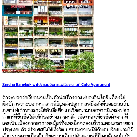
Sineha Bangkok พาไปตะลุยจิบกาแฟเวียดนามที่ Café Apartment
ถ้าจะบอกว่าเวียดนามเป็นตัวพ่อเรื่องกาแฟของอินโดจีนก็คงไม่
ผิดนัก เพราะนอกจากลาวที่มีแหล่งปลูกกาแฟชื่อดังที่บอละเวนถิ่น
ภูเขาไฟเก่าทางลาวใต้อันลือชื่อ แต่เวียดนามนอกจากมีแหล่งปลูก
กาแฟที่ขึ้นชื่อไม่แพ้กันอย่างแถวดาลัด เมืองท่องเที่ยวชื่อดังจากที่
เคยเป็นเมืองตากอากาศสมัยฝรั่งเศสยึดครองบริเวณตอนกลางของ
ประเทศแล้ว ฝรั่งเศสยังได้ทิ้งวัฒนธรรมกาแฟให้กับคนเวียดนามไว้
ด้วย จนหลายเมืองในเวียดนามเต็มไปด้วยคาเฟ่ที่มีเอกลักษณ์ฉบับ