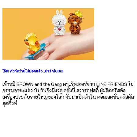
โอ๊ย! คิ้วท์กว่านี้ไม่มีอีกแล้ว…น่ารักไปมั้ย!
เจ้าหมี BROWN and the Gang คาแร็คเตอร์จาก LINE FRIENDS ไม่
ธรรมดาซะแล้ว นับวันยิ่งมีแวลู ครั้งนี้ สวารอฟสกี้ ผู้ผลิตคริสตัล
เครื่องประดับรายใหญ่ของโลก จับมาเปิดตัวใน คอลเลคชั่นคริสตัล
สุดคิ้วท์