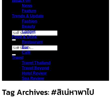
Menu
What’s on
News
Feature
Trends & Update
Fashion
Beauty
Gadget
Food & Drink
Restaurant
Bar
Café
Travel
Travel Thailand
Travel Beyond
Hotel Review
Spa Review
Tag Archives:
#สิเน่หาพาไป