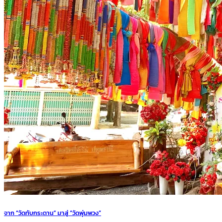
จาก “วัดทับกระดาน” มาสู่ ”วัดพุ่มพวง”