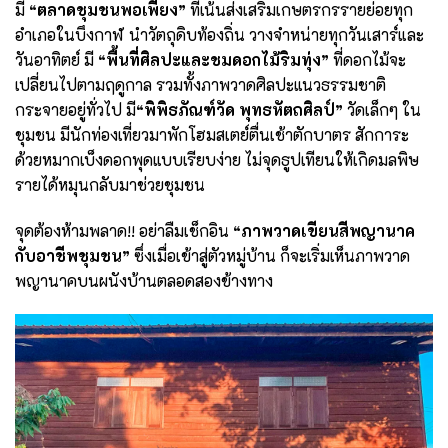
มี
“ตลาดชุมชนพอเพียง”
ที่เน้นส่งเสริมเกษตรกรรายย่อยทุก
อำเภอในบึงกาฬ นำวัตถุดิบท้องถิ่น วางจำหน่ายทุกวันเสาร์และ
วันอาทิตย์ มี
“พื้นที่ศิลปะและชมดอกไม้ริมทุ่ง”
ที่ดอกไม้จะ
เปลี่ยนไปตามฤดูกาล รวมทั้งภาพวาดศิลปะแนวธรรมชาติ
กระจายอยู่ทั่วไป มี
“พิพิธภัณฑ์วัด พุทธหัตถศิลป์”
วัดเล็กๆ ใน
ชุมชน มีนักท่องเที่ยวมาพักโฮมสเตย์ตื่นเช้าตักบาตร สักการะ
ด้วยหมากเบ็งดอกพุดแบบเรียบง่าย ไม่จุดธูปเทียนให้เกิดมลพิษ
รายได้หมุนกลับมาช่วยชุมชน
จุดต้องห้ามพลาด!! อย่าลืมเช็กอิน
“ภาพวาดเขียนสีพญานาค
กับอาชีพชุมชน”
ซึ่งเมื่อเข้าสู่ตัวหมู่บ้าน ก็จะเริ่มเห็นภาพวาด
พญานาคบนผนังบ้านตลอดสองข้างทาง