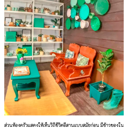
ส่วนห้องครัวแสดงให้เห็นวิถีชีวิตอีสานแบบสมัยก่อน มีข้าวของใน