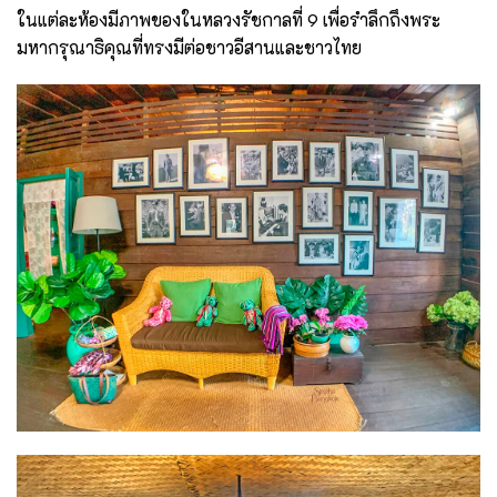
ในแต่ละห้องมีภาพของในหลวงรัชกาลที่ 9 เพื่อรำลึกถึงพระ
มหากรุณาธิคุณที่ทรงมีต่อชาวอีสานและชาวไทย