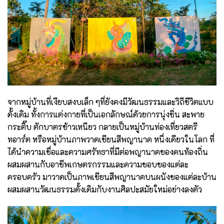
จากหมู่บ้านที่เงียบสงบเล็ก ๆที่ยังคงมีวัฒนธรรมและวิถีชีวิตแบบ
ดั้งเดิม ทั้งการแต่งกายที่เป็นเอกลักษณ์ด้วยการนุ่งซิ่น สะพาย
กระติ๊บ ตักบาตรข้าวเหนียว กลายเป็นหมู่บ้านท่องเที่ยวสตรี
ทอาร์ต หรือหมู่บ้านภาพวาดเขียนสีพญานาค หนึ่งเดียวในโลก ที่
ได้นำความเชื่อและความศรัทธาที่มีต่อพญานาคของคนท้องถิ่น
ผสมผสานกับอาชีพเกษตรกรรมและความชอบของแต่ละ
ครอบครัว มาวาดเป็นภาพเขียนสีพญานาคบนผนังของแต่ละบ้าน
ผสมผสานวัฒนธรรมดั้งเดิมกับงานศิลปะสมัยใหม่อย่างลงตัว