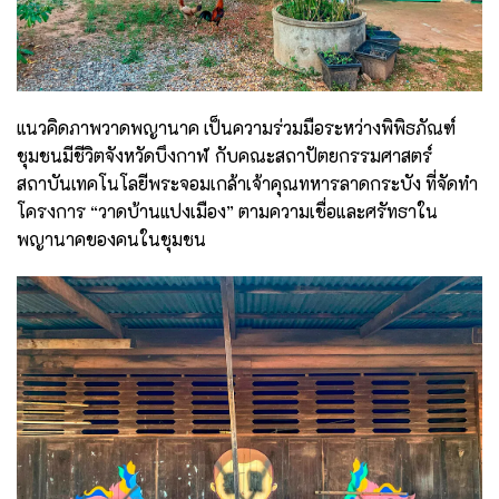
แนวคิดภาพวาดพญานาค เป็นความร่วมมือระหว่างพิพิธภัณฑ์
ชุมชนมีชีวิตจังหวัดบึงกาฬ กับคณะสถาปัตยกรรมศาสตร์
สถาบันเทคโนโลยีพระจอมเกล้าเจ้าคุณทหารลาดกระบัง ที่จัดทำ
โครงการ “วาดบ้านแปงเมือง” ตามความเชื่อและศรัทธาใน
พญานาคของคนในชุมชน