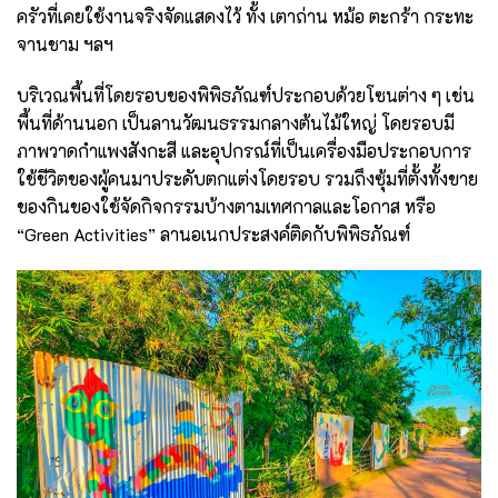
ครัวที่เคยใช้งานจริงจัดแสดงไว้ ทั้ง เตาถ่าน หม้อ ตะกร้า กระทะ
จานชาม ฯลฯ
บริเวณพื้นที่โดยรอบของพิพิธภัณฑ์ประกอบด้วยโซนต่าง ๆ เช่น
พื้นที่ด้านนอก เป็นลานวัฒนธรรมกลางต้นไม้ใหญ่ โดยรอบมี
ภาพวาดกำแพงสังกะสี และอุปกรณ์ที่เป็นเครื่องมือประกอบการ
ใช้ชีวิตของผู้คนมาประดับตกแต่งโดยรอบ รวมถึงซุ้มที่ตั้งทั้งขาย
ของกินของใช้จัดกิจกรรมบ้างตามเทศกาลและโอกาส หรือ
“Green Activities” ลานอเนกประสงค์ติดกับพิพิธภัณฑ์