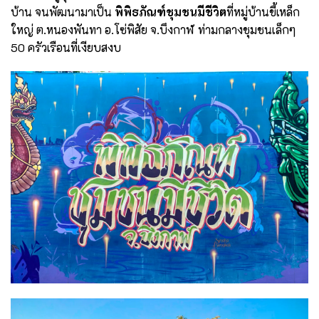
บ้าน จนพัฒนามาเป็น
พิพิธภัณฑ์ชุมชนมีชีวิต
ที่หมู่บ้านขี้เหล็ก
ใหญ่ ต.หนองพันทา อ.โซ่พิสัย จ.บึงกาฬ ท่ามกลางชุมชนเล็กๆ
50 ครัวเรือนที่เงียบสงบ