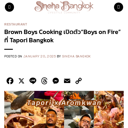
Skip
to
content
RESTAURANT
Brown Boys Cooking เปิดตัว“Boys on Fire”
ที่ Tapori Bangkok
POSTED ON
JANUARY 20, 2025
BY
SINEHA BANGKOK
Facebook
X
Line
Threads
Messenger
Email
Copy
Link