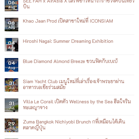
SEE FAH x AirAsia X เสิร์ฟข้าวหน้าไก่ราชวงศ์บนเที่ยว
06
บิน
Aug
No
Comments
Khao Jaan Prod เปิดสาขาใหม่ที่ ICONSIAM
on
06
SEE
Aug
No
FAH
Comments
x
on
AirAsia
Khao
Hiroshi Nagai: Summer Dreaming Exhibition
X
04
Jaan
เสิร์ฟ
Aug
Prod
No
ข้าว
เปิด
Comments
หน้า
สาขา
on
ไก่
ใหม่
Hiroshi
Blue Diamond Almond Breeze ชวนฟิตกับเบเบ้
ราชวงศ์
04
ที่
Nagai:
บน
Aug
ICONSIAM
Summer
No
เที่ยว
Dreaming
Comments
บิน
Exhibition
on
Blue
Siam Yacht Club เมนูใหม่ที่เล่าเรื่องเจ้าพระยาผ่าน
31
Diamond
อาหารเอเชียร่วมสมัย
Jul
Almond
Breeze
No
ชวน
Comments
ฟิต
Villa Le Corail เปิดตัว Wellness by the Sea ฮีลใจริม
on
31
กับ
Siam
ทะเลญาจาง
Jul
เบ
Yacht
เบ้
Club
No
เมนู
Comments
Zuma Bangkok Nichiyobi Brunch กที่เหมือนได้เดิน
ใหม่
on
29
ที่
Villa
ตลาดญี่ปุ่น
Jul
เล่า
Le
เรื่อง
Corail
No
เจ้าพระยา
เปิด
Comments