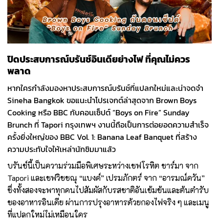
ปิดประสบการณ์บรันช์อินเดียย่างไฟ ที่คุณไม่ควร
พลาด
หากใครกำลังมองหาประสบการณ์บรันช์ที่แปลกใหม่และน่าจดจำ
Sineha Bangkok ขอแนะนำโปรเจกต์ล่าสุดจาก Brown Boys
Cooking หรือ BBC กับคอนเซ็ปต์ “Boys on Fire” Sunday
Brunch ที่ Tapori กรุงเทพฯ งานนี้ถือเป็นการต่อยอดความสำเร็จ
ครั้งยิ่งใหญ่ของ BBC Vol. 1: Banana Leaf Banquet ที่สร้าง
ความประทับใจให้เหล่านักชิมมาแล้ว
บรันช์นี้เป็นความร่วมมือพิเศษระหว่างเชฟโรหิต ชาร์มา จาก
Tapori และเชฟวิชชณุ “แบงค์” เปรมภักตร์ จาก “อารมณ์ควัน”
ซึ่งทั้งสองจะพาทุกคนไปสัมผัสกับรสชาติอันเข้มข้นและต้นตำรับ
ของอาหารอินเดีย ผ่านการปรุงอาหารด้วยกองไฟจริง ๆ และเมนู
ที่แปลกใหม่ไม่เหมือนใคร