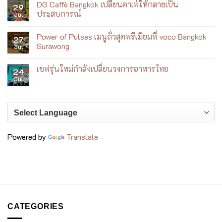
DG Caffè Bangkok เปลี่ยนคาเฟ่ให้กลายเป็น
ผ่าน
ตัว
on
29
อาหาร
Wellness
Zuma
ประสบการณ์
Jul
เอเชีย
by
Bangkok
ร่วม
the
Nichiyobi
No
สมัย
Sea
Brunch
Comments
Power of Pulses เมนูถั่วสุดพรีเมียมที่ voco Bangkok
ฮีล
ก
on
27
ใจ
ที่
DG
Surawong
Jul
ริม
เหมือน
Caffè
ทะเล
ได้
Bangkok
No
ญา
เดิน
เปลี่ยน
Comments
เชฟรุ่นใหม่กำลังเปลี่ยนวงการอาหารไทย
จาง
ตลาด
คาเฟ่
on
24
ญี่ปุ่น
ให้
Power
Jul
No
กลาย
of
Comments
เป็น
Pulses
on
ประสบการณ์
เมนู
เชฟ
ถั่ว
รุ่น
สุด
ใหม่
พรีเมียม
กำลัง
ที่
เปลี่ยน
voco
วงการ
Bangkok
Powered by
Translate
อาหาร
Surawong
ไทย
CATEGORIES