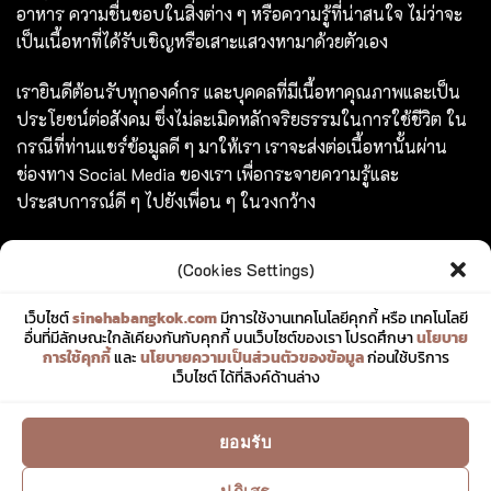
อาหาร ความชื่นชอบในสิ่งต่าง ๆ หรือความรู้ที่น่าสนใจ ไม่ว่าจะ
เป็นเนื้อหาที่ได้รับเชิญหรือเสาะแสวงหามาด้วยตัวเอง
เรายินดีต้อนรับทุกองค์กร และบุคคลที่มีเนื้อหาคุณภาพและเป็น
ประโยชน์ต่อสังคม ซึ่งไม่ละเมิดหลักจริยธรรมในการใช้ชีวิต ใน
กรณีที่ท่านแชร์ข้อมูลดี ๆ มาให้เรา เราจะส่งต่อเนื้อหานั้นผ่าน
ช่องทาง Social Media ของเรา เพื่อกระจายความรู้และ
ประสบการณ์ดี ๆ ไปยังเพื่อน ๆ ในวงกว้าง
ร่วมสร้างสรรค์ และแชร์เรื่องราวดี ๆ ไปพร้อมกับเรา
(Cookies Settings)
TAGS
เว็บไซต์
sinehabangkok.com
มีการใช้งานเทคโนโลยีคุกกี้ หรือ เทคโนโลยี
อื่นที่มีลักษณะใกล้เคียงกันกับคุกกี้ บนเว็บไซต์ของเรา โปรดศึกษา
นโยบาย
การใช้คุกกี้
และ
นโยบายความเป็นส่วนตัวของข้อมูล
ก่อนใช้บริการ
#tapori
เว็บไซต์ ได้ที่ลิงค์ด้านล่าง
#Indian Brunch
#Brunch
#sunday Brunch
ยอมรับ
Copyright
2018 - 2026
© All right reserved. Site made by
sinehabangkok.com