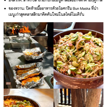
ของหวาน: ปิดท้ายมื้ออาหารด้วยไอศกรีม Bun Maska ที่นำ
เมนูเก่าสุดคลาสสิกมาคิดค้นใหม่ในสไตล์โมเดิร์น