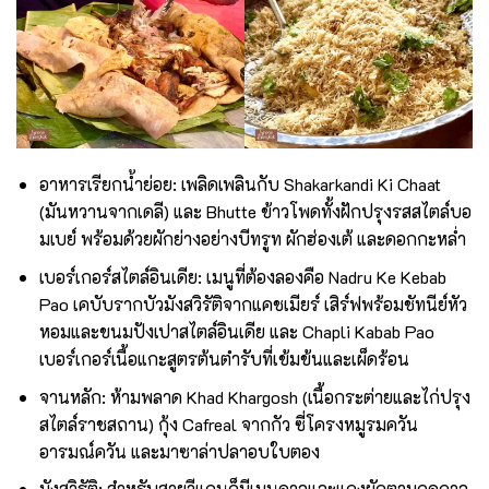
อาหารเรียกน้ำย่อย: เพลิดเพลินกับ Shakarkandi Ki Chaat
(มันหวานจากเดลี) และ Bhutte ข้าวโพดทั้งฝักปรุงรสสไตล์บอ
มเบย์ พร้อมด้วยผักย่างอย่างบีทรูท ผักฮ่องเต้ และดอกกะหล่ำ
เบอร์เกอร์สไตล์อินเดีย: เมนูที่ต้องลองคือ Nadru Ke Kebab
Pao เคบับรากบัวมังสวิรัติจากแคชเมียร์ เสิร์ฟพร้อมชัทนีย์หัว
หอมและขนมปังเปาสไตล์อินเดีย และ Chapli Kabab Pao
เบอร์เกอร์เนื้อแกะสูตรต้นตำรับที่เข้มข้นและเผ็ดร้อน
จานหลัก: ห้ามพลาด Khad Khargosh (เนื้อกระต่ายและไก่ปรุง
สไตล์ราชสถาน) กุ้ง Cafreal จากกัว ซี่โครงหมูรมควัน
อารมณ์ควัน และมาซาล่าปลาอบใบตอง
มังสวิรัติ: สำหรับสายวีแกนก็มีเมนูดาลและแกงผักตามฤดูกาล