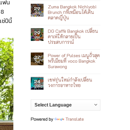
นแฟน
ใหม่
Comments
ที่
Zuma Bangkok Nichiyobi
on
29
เล่า
 8
Villa
Brunch กที่เหมือนได้เดิน
Jul
เรื่อง
Le
เจ้าพระยา
ตลาดญี่ปุ่น
Corail
่ปีนี้
ผ่าน
เปิด
No
อาหาร
ตัว
Comments
เอเชีย
Wellness
DG Caffè Bangkok เปลี่ยน
on
29
ร่วม
by
Zuma
สมัย
คาเฟ่ให้กลายเป็น
Jul
the
Bangkok
Sea
ประสบการณ์
Nichiyobi
ฮีล
Brunch
No
ใจ
ก
Comments
ริม
ที่
Power of Pulses เมนูถั่วสุด
on
27
ทะเล
เหมือน
DG
ญา
พรีเมียมที่ voco Bangkok
Jul
ได้
Caffè
จาง
เดิน
Surawong
Bangkok
ตลาด
เปลี่ยน
No
ญี่ปุ่น
คาเฟ่
Comments
ให้
เชฟรุ่นใหม่กำลังเปลี่ยน
on
24
กลาย
Power
วงการอาหารไทย
Jul
เป็น
of
ประสบการณ์
Pulses
No
เมนู
Comments
ถั่ว
on
สุด
เชฟ
พรีเมียม
รุ่น
ที่
ใหม่
voco
กำลัง
Bangkok
เปลี่ยน
Powered by
Translate
Surawong
วงการ
อาหาร
ไทย