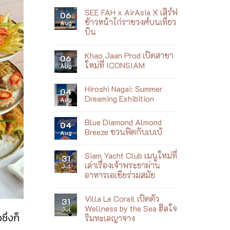
SEE FAH x AirAsia X เสิร์ฟ
06
ข้าวหน้าไก่ราชวงศ์บนเที่ยว
Aug
บิน
No
Comments
Khao Jaan Prod เปิดสาขา
on
06
SEE
ใหม่ที่ ICONSIAM
Aug
FAH
x
No
AirAsia
Comments
Hiroshi Nagai: Summer
X
on
04
เสิร์ฟ
Khao
Dreaming Exhibition
Aug
ข้าว
Jaan
หน้า
Prod
No
ไก่
เปิด
Comments
Blue Diamond Almond
ราชวงศ์
สาขา
on
04
บน
ใหม่
Hiroshi
Breeze ชวนฟิตกับเบเบ้
Aug
เที่ยว
ที่
Nagai:
บิน
ICONSIAM
Summer
No
Dreaming
Comments
Siam Yacht Club เมนูใหม่ที่
Exhibition
on
31
Blue
เล่าเรื่องเจ้าพระยาผ่าน
Jul
Diamond
อาหารเอเชียร่วมสมัย
Almond
Breeze
No
ชวน
Comments
ฟิต
Villa Le Corail เปิดตัว
on
31
กับ
Siam
Wellness by the Sea ฮีลใจ
Jul
เบ
Yacht
ึ่งก็
เบ้
ริมทะเลญาจาง
Club
เมนู
No