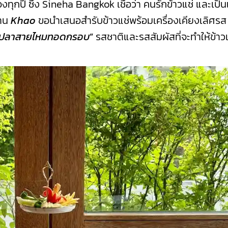
กปี ซึ่ง ​Sineha Bangkok เชื่อว่า คนรักข้าวแช่ และเป็
้าน
Khao
ขอนำเสนอสำรับข้าวแช่พร้อมเครื่องเคียงเลิศรส
ปลาสายไหมทอดกรอบ
”
รสชาติและรสสัมผัสที่จะทำให้ข้าวแช