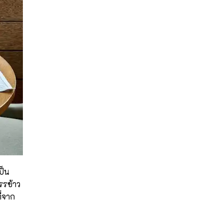
เป็น
รรข้าว
ี่จาก