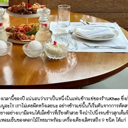
วงเวลานี้ของปี แน่นอนว่าเราเป็นหนึ่งในแฟนข้าวแช่ของร้าน
Khao
ซึ่ง
ูอะไร เราไม่เคยผิดหวังเลยนะ อย่างข้าวแช่นั้นก็เริ่มต้นจากการคัดส
ย่างเบามือจนได้เม็ดข้าวที่เรียงตัวสวย จึงนำไปนึ่งจนข้าวสุกเต็มท
หอมเย็นของดอกไม้ไทยมาพร้อม เครื่องเคียงเลิศรสถึง 9 ชนิด ได้แก่