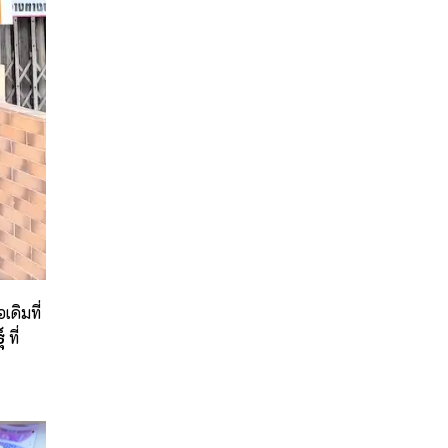
อเดิมที่
์
ที่