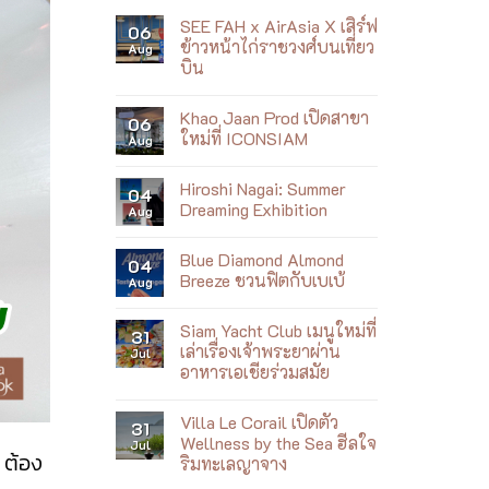
SEE FAH x AirAsia X เสิร์ฟ
06
ข้าวหน้าไก่ราชวงศ์บนเที่ยว
Aug
บิน
No
Comments
Khao Jaan Prod เปิดสาขา
on
06
SEE
ใหม่ที่ ICONSIAM
Aug
FAH
x
No
AirAsia
Comments
Hiroshi Nagai: Summer
X
on
04
เสิร์ฟ
Khao
Dreaming Exhibition
Aug
ข้าว
Jaan
หน้า
Prod
No
ไก่
เปิด
Comments
Blue Diamond Almond
ราชวงศ์
สาขา
on
04
บน
ใหม่
Hiroshi
Breeze ชวนฟิตกับเบเบ้
Aug
เที่ยว
ที่
Nagai:
บิน
ICONSIAM
Summer
No
Dreaming
Comments
Siam Yacht Club เมนูใหม่ที่
Exhibition
on
31
Blue
เล่าเรื่องเจ้าพระยาผ่าน
Jul
Diamond
อาหารเอเชียร่วมสมัย
Almond
Breeze
No
ชวน
Comments
ฟิต
Villa Le Corail เปิดตัว
on
31
กับ
Siam
Wellness by the Sea ฮีลใจ
Jul
เบ
Yacht
 ต้อง
เบ้
ริมทะเลญาจาง
Club
เมนู
No