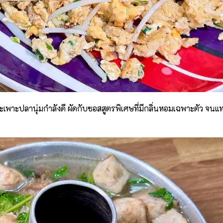
ระเพาะปลานุ่มกำลังดี ผัดกับซอสสูตรพิเศษที่มีกลิ่นหอมเฉพาะตัว จนแ