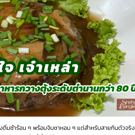
งติ่มซำร้อน ๆ พร้อมจิบชาหอม ๆ แต่สำหรับสายกินตัวจริง