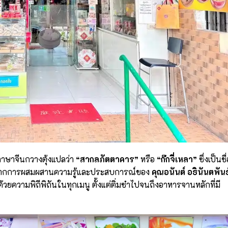
าษาจีนกวางตุ้งแปลว่า
“
สากลภัตตาคาร
”
หรือ
“
ก๊กจี่เหลา
”
ซึ่งเป็นชื่
ำเนิดจากการผสมผสานความรู้และประสบการณ์ของ
คุณอนันต์ อธินันตพันธุ
ด้วยความพิถีพิถันในทุกเมนู ตั้งแต่ติ่มซำไปจนถึงอาหารจานหลักที่มี