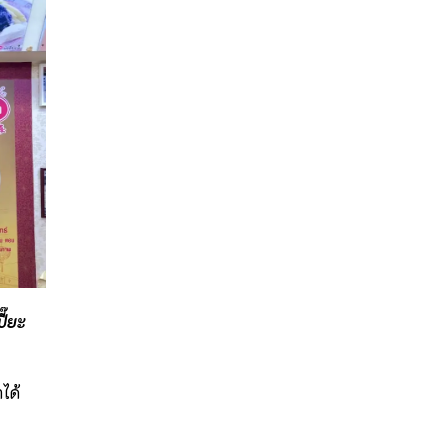
ี๊ยะ
ได้