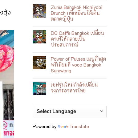
ใหม่
Comments
ที่
Zuma Bangkok Nichiyobi
on
29
เล่า
งตุ้ง
Villa
Brunch กที่เหมือนได้เดิน
Jul
เรื่อง
Le
เจ้าพระยา
ตลาดญี่ปุ่น
Corail
ผ่าน
เปิด
No
อาหาร
ตัว
Comments
เอเชีย
Wellness
DG Caffè Bangkok เปลี่ยน
on
29
ร่วม
by
Zuma
สมัย
คาเฟ่ให้กลายเป็น
Jul
the
Bangkok
Sea
ประสบการณ์
Nichiyobi
ฮีล
Brunch
No
ใจ
ก
Comments
ริม
ที่
Power of Pulses เมนูถั่วสุด
on
27
ทะเล
เหมือน
DG
ญา
พรีเมียมที่ voco Bangkok
Jul
ได้
Caffè
จาง
เดิน
Surawong
Bangkok
ตลาด
เปลี่ยน
No
ญี่ปุ่น
คาเฟ่
Comments
ให้
เชฟรุ่นใหม่กำลังเปลี่ยน
on
24
กลาย
Power
วงการอาหารไทย
Jul
เป็น
of
ประสบการณ์
Pulses
No
เมนู
Comments
ถั่ว
on
สุด
เชฟ
พรีเมียม
รุ่น
ที่
ใหม่
voco
กำลัง
Bangkok
เปลี่ยน
Powered by
Translate
Surawong
วงการ
อาหาร
ไทย