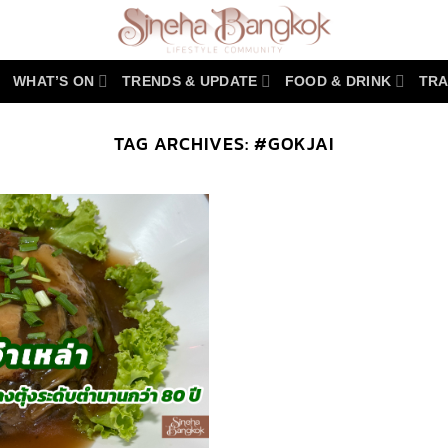
WHAT’S ON
TRENDS & UPDATE
FOOD & DRINK
TRA
TAG ARCHIVES:
#GOKJAI