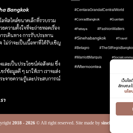
ineha Bangkok
#CentaraGrandatCentralWorld
มชนไลฟ์สไตล์ขนาดเล็กที่รวบรวม
#ConradBangkok
#Guerlain
ยความตั้งใจที่จะถ่ายทอดเรื่อง
#FashionMatters
#pattaya
ป็นการเดินทาง การรับประทาน
#sinehabangkok
#Travel
ไม่ว่าจะเป็นเนื้อหาที่ได้รับเชิญ
#Betagro
#TheStRegisBangko
#MarriottMarquis
#socialcommu
าพและเป็นประโยชน์ต่อสังคม ซึ่ง
#afternoontea
#JimThomps
ร์ข้อมูลดี ๆ มาให้เรา เราจะส่ง
ื่อกระจายความรู้และประสบการณ์
เว็บไซต
ลักษณะใก
นโยบ
เรา
yright
2018 - 2026
© All right reserved. Site made by
sinehabangkok