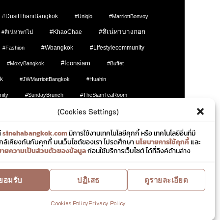
#DusitThaniBangkok
#Uniqlo
#MarriottBonvoy
#สิเน่หาบางกอก
#KhaoChae
#สิเน่หาพาไป
#wbangkok
#lifestylecommunity
#fashion
#Iconsiam
#MoxyBangkok
#Buffet
k
#JWMarriottBangkok
#Huahin
nity
#SundayBrunch
#TheSiamTeaRoom
(Cookies Settings)
on
#Sharing
์
sinehabangkok.com
มีการใช้งานเทคโนโลยีคุกกี้ หรือ เทคโนโลยีอื่นที่มี
ล้เคียงกันกับคุกกี้ บนเว็บไซต์ของเรา โปรดศึกษา
นโยบายการใช้คุกกี้
และ
ายความเป็นส่วนตัวของข้อมูล
ก่อนใช้บริการเว็บไซต์ ได้ที่ลิงค์ด้านล่าง
ยอมรับ
ปฏิเสธ
ดูรายละเอียด
.com
Cookies Policy
Privacy Policy