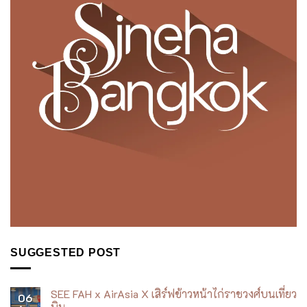
This site uses Akismet to reduce spam.
Learn how your
comment data is processed.