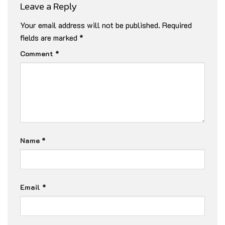
156 ถนนตะนาว แขวงบวรนิเวศ เขตพระนคร
กรุงเทพมหานคร 10200
เวลาให้บริการ : 9.00 น. – 21.00 น. (หยุดทุกวันจันทร์)
โทร : 095-764-2768
Line : @
004
qjkad
Leave a Reply
Your email address will not be published.
Required
fields are marked
*
Comment
*