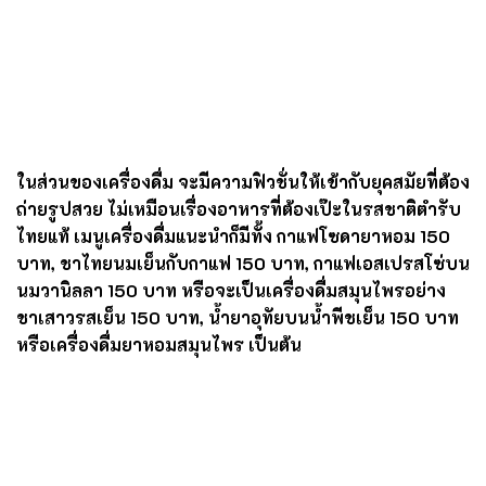
และอีกหลายเมนู ที่อร่อยแทบทุกเมนูจริง อาทิ
ปีกไก่ทอดซอส
มะขาม
220 บาท ให้ซอสเพิ่มรสชาติไก่ทอด
,
กุ้งผัดพริกขี้หนู
สวน
250 บาท กุ้งสด ๆ และพริกขี้หนูสวนออร์แกนิค คนกิน
เผ็ดห้ามพลาดเมนูนี้
,
เห็ดทอดซอสยาหอม
120 บาท
,
เปาะเปี๊ยะม้วนกุ้ง
ทอด 95 บาท เมนูนี้ดี สั่งได้เลย กินเพลิน
มาก หรือ ของหวาน
อย่างตะโก้โบราณ
(
เผือก
,
สาคูใบ
เตย
,
แปะก้วยวุ้นมะพร้าย) ถ้วยละ 45 บาท รสชาติกำลังดี
กะทิสดแท้ ไม่หวานจัด