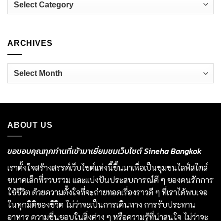
ประสบการณ์
เมนู
เชฟ
ถั่ว
รุ่น
สุด
ใหม่
พรีเมียม
กำลัง
ที่
เปลี่ยน
voco
วงการ
Bangkok
Powered by
Translate
อาหาร
Surawong
ไทย
CATEGORIES
Categories
ARCHIVES
Archives