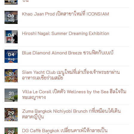
SUGGESTED POST
SEE FAH x AirAsia X เสิร์ฟข้าวหน้าไก่ราชวงศ์บนเที่ยว
06
บิน
Aug
No
Comments
Khao Jaan Prod เปิดสาขาใหม่ที่ ICONSIAM
on
06
SEE
Aug
No
FAH
Comments
x
on
AirAsia
Khao
Hiroshi Nagai: Summer Dreaming Exhibition
X
04
Jaan
เสิร์ฟ
Aug
Prod
No
ข้าว
เปิด
Comments
หน้า
สาขา
on
ไก่