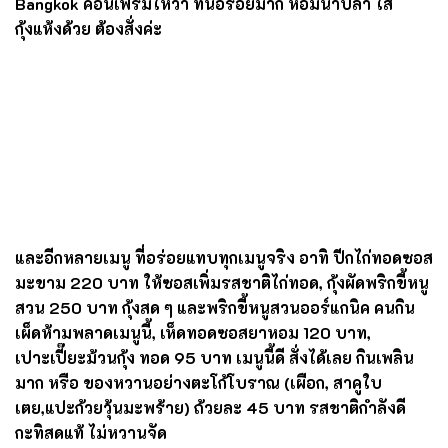
กับข้าวสวยร้อน ๆ คือดี ดูออกมั้ยว่าเป็นเมนูใต้แท้ๆ
>_<
แกงคั่วปลากะพงใบชะพลู
250 บาท ใบชะพลูที่ร้านนี้ปลูก
เองอีกแล้ว ไม่ค่อยเจอแกงคั่วใบชะพลูที่ใส่ปลากะพง ส่วน
มากจะเป็น แกงปู ที่นี่ใช้ปลากะพงพุงอวบอร่อย
กะหล่ำปลีทอดน้ำปลา
120 บาท ใช้กะหล่ำปลีโครงการหลวง
ที่จริงเป็นเมนูง่าย ๆ แต่หาอร่อยยากเหมือนกัน
Sineha
Bangkok
คอนเฟิร์มให้ว่า ที่นี่อร่อยมาก หอมน้ำปลา ใส่
กุ้งแห้งด้วย ต้องสั่งค่ะ