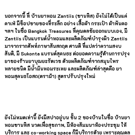
ในส่วนของเครื่องดื่ม จะมีความฟิวชั่นให้เข้ากับยุคสมัยที่ต้อง
ถ่ายรูปสวย ไม่เหมือนเรื่องอาหารที่ต้องเป๊ะในรสชาติตำรับ
ไทยแท้ เมนูเครื่องดื่มแนะนำก็มีทั้ง
กาแฟโซดายาหอม
150
บาท
,
ชาไทยนมเย็นกับกาแฟ
150 บาท
,
กาแฟเอสเปรสโซ่บน
นมวานิลลา
150 บาท หรือจะเป็นเครื่องดื่มสมุนไพรอย่าง
ชาเสาวรสเย็น
150 บาท
,
น้ำยาอุทัยบนน้ำพีชเย็น
150 บาท
หรือเครื่องดื่มยาหอมสมุนไพร เป็นต้น
นอกจากนี้ ที่
บ้านยาหอม
Zantiis (
ซานทิส)
ยังไม่ได้เป็นแค่
คาเฟ่ มีช็อปขายของที่ระลึก อย่าง เสื้อผ้า กระเป๋า ผ้าพันคอ
ฯลฯ ในชื่อ
Bangkok Treasures
ที่คุณดลชัยออกแบบเอง
,
มี
Zantiis
เป็นแบรนด์น้ำหอมและผลิตภัณฑ์บำรุงผิว
Zantiis
มาจากรากศัพท์ภาษาสันสกฤต ศานติ ที่แปลว่าความสงบ