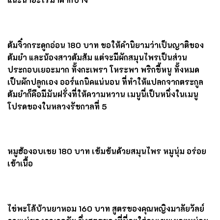
เหมือนที่ไหน
เพิ่มเติมด้วยความชอบอาหารใต้เป็นการส่วนตัวของเจ้าบ้าน
ที่ร้านก็เลยมีอาหารใต้แทรกเข้ามานำเสนออยู่หลายเมนู
แต่
กว่าจะได้ทานอาหาร
เชื่อว่าสายถ่ายรูปคงเดินถ่ายรูปทั่วทั้ง
ร้านแน่นอน เพราะแต่ละห้องถ่ายรูปสวยทุกมุม และทุก
เทศกาลยังมีนักร้องหรือจะเป็นเจ้าของร้านมาเล่นเปียโนร้อง
เพลงให้แขกฟังอีกด้วย อะไรจะสวย และผู้ดีขนาดนี้
^_^
ไม่
เล่าแล้วดีกว่า ตาม
Sineha Bangkok
มาดูดีกว่าว่าเอาเมนู
แนะนำอะไรมาฝากบ้าง
ต้มจิ๋วกระดูกอ่อน
180 บาท ขอให้คำนิยามว่าเป็นญาติของ
ต้มยำ และน้องสาวต้มส้ม แต่จะมีผักสมุนไพรเป็นส่วน
ประกอบเยอะมาก ทั้งกะเพรา โหระพา พริกขี้หนู ทั้งหมด
เป็นผักปลูกเอง ออร์แกนิคแน่นอน ที่ทำให้แปลกจากตระกูล