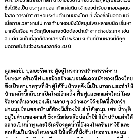
ผ่านไปผ่านมาแถวถนนตะนาว บริเวณสี่แยกคอกวัวก็
หลายครั้ง แต่
Sineha Bangkok
ก็ยังไม่เคยมาเยือน
บ้านยาหอม
zantiis (Baan Ya Hom Zantiis)
ซักที จน
ล่วงเลยมา 3 ปีที่ร้านเปิดพอดี ถึงได้มีโอกาสมาเยือน
ส่วนหนึ่งเพราะ 3 ปีที่ผ่านมา เราอยู่ในช่วงเผชิญโควิด
พอมีโอกาสมา ก็เป็นปีที่
บ้านยาหอม
ครบรอบ 100 ปี
พอดี
(
2465-2566)
บ้านยาหอม
zantiis
เป็นบ้านไม้สักสไตล์โคโลเนียล สร้างขึ้นเมื่อปี
พ.ศ. 2465 สมัยรัชกาลที่ 6 เจ้าของบ้านคือ
ต้นตระกูลบุณยะรัตเวช
ซึ่งได้ชื่อเป็น ตระกูลหมอยาห้าแผ่นดิน เจ้าของตำรับยาหอมสุคนธ
โอสถ
“
ตราม้า
”
ยาหอมระดับตำนานของไทย ที่เลื่องชื่อในอดีต แต่
เมื่อกาลเวลาผ่านไป การทำยาหอมซึ่งใช้สมุนไพรหลายชนิด เริ่มหา
ยากขึ้นเรื่อย ๆ วัตถุดิบหลายชนิดต้องนำเข้าจากต่างประเทศ เช่น
อินเดีย จนในที่สุดก็ต้องเลิกราไป พร้อม ๆ กับที่บ้านหลังนี้ก็ถูก
ปิดตายไปในช่วงระยะเวลาถึง 20 ปี