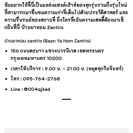
สันติ
,
มี
Sukonta
แบรนด์สุคนธะ ต่อยอดความรู้ด้านการปรุง
ยาของร้านยาบุณยะรัตเวช ด้วยผลิตภัณฑ์จากสมุนไพร
หลายชนิด มีน้ำมันหอมระเหย และผลิตภัณฑ์ล่าสุดคือ
ยา
หอมสุคนธโอสถ(ตราม้า)
สูตรปรับปรุงใหม่
ยังไม่หมดเท่านี้ ยังมีสปาอยู่บน ชั้น 2 ของบ้านในชื่อ
บ้านยา
หอมซานทิส นวดเพื่อสุขภาพ
,
มีห้องสัมมนาห้องประชุม ให้
บริการ และ
co-working space
ก็มีบริการด้วย เพราะคุณดล
ชัยอยากให้ที่นี่เป็นแหล่งแฮงค์เอ้าท์ของทุกรุ่นรวมถึงรุ่นใหม่
ที่สามารถมาชื่นชมความเก่าที่เต็มไปด้วยประวัติศาสตร์ และ
ความรื่นรมย์ของสถานที่ ยิ่งใครที่เน้นความเฮลตี้ต้องมาเช็
กอินที่นี่
บ้านยาหอม
Zantiis
บ้านยาหอม
zantiis (Baan Ya Hom Zantiis)