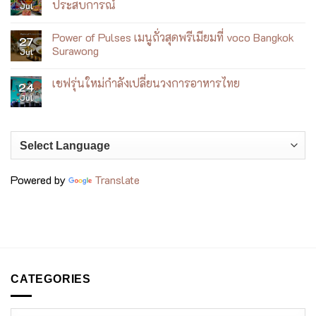
ใหม่
Hiroshi
Blue Diamond Almond Breeze ชวนฟิตกับเบเบ้
ราชวงศ์
04
ที่
Nagai:
บน
Aug
ICONSIAM
Summer
No
เที่ยว
Dreaming
Comments
บิน
Exhibition
on
Blue
Siam Yacht Club เมนูใหม่ที่เล่าเรื่องเจ้าพระยาผ่าน
31
Diamond
อาหารเอเชียร่วมสมัย
Jul
Almond
Breeze
No
ชวน
Comments
ฟิต
Villa Le Corail เปิดตัว Wellness by the Sea ฮีลใจริม
on
31
กับ
Siam
ทะเลญาจาง
Jul
เบ
Yacht
เบ้
Club
No
เมนู
Comments
Zuma Bangkok Nichiyobi Brunch กที่เหมือนได้เดิน
ใหม่
on
29
ที่
Villa
ตลาดญี่ปุ่น
Jul
เล่า
Le
เรื่อง
Corail
No
เจ้าพระยา
เปิด
Comments
DG Caffè Bangkok เปลี่ยนคาเฟ่ให้กลายเป็น
ผ่าน
ตัว
on
29
อาหาร
Wellness
Zuma
ประสบการณ์
Jul
เอเชีย
by
Bangkok
ร่วม
the
Nichiyobi
No
สมัย
Sea
Brunch
Comments
Power of Pulses เมนูถั่วสุดพรีเมียมที่ voco Bangkok
ฮีล
ก
on
27
ใจ
ที่
DG
Surawong
Jul
ริม
เหมือน
Caffè
ทะเล
ได้
Bangkok
No
ญา
เดิน
เปลี่ยน
Comments
เชฟรุ่นใหม่กำลังเปลี่ยนวงการอาหารไทย
จาง
ตลาด
คาเฟ่
on
24
ญี่ปุ่น
ให้
Power
Jul
No
กลาย
of
Comments
เป็น
Pulses
on