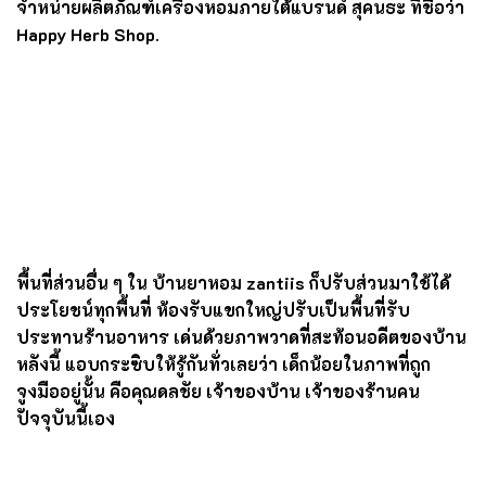
คุณดลชัย บุณยะรัตเวช
ผู้อยู่ในวงการสร้างสรรค์งาน
โฆษณา ครีเอทีฟ และนักสร้างแบรนด์แถวหน้าของเมืองไทย
ซึ่งเป็นทายาทรุ่นที่ห้า ผู้ได้รับบ้านหลังนี้เป็นมรดก และทำให้
บ้านหลังนี้กลับมาเปิดใหม่อีกครั้ง ฟื้นฟูและตกแต่งใหม่ โดย
รักษากลิ่นอายของเดิมหลาย ๆ อย่างเอาไว้ ชนิดที่เรียกว่า
ผ่านมุมไหนของบ้านก็ต้องมีเรื่องให้เล่าได้ทุกมุม เช่น น้ำพุที่
อยู่ในส่วนของคาเฟ่ ซึ่งสมัยก่อนคือบ่อน้ำใช้ ก็นำปรับแต่งให้
กลายเป็นน้ำพุ และใช้เครื่องดูดน้ำที่ยังคงไหลรินมาใช้ และ
ต่อเติมเป็นห้องโซนคาเฟ่ มีทั้งพื้นที่นั่งรับประทานและมุม
จำหน่ายผลิตภัณฑ์เครื่องหอมภายใต้แบรนด์
สุคนธะ
ที่ชื่อว่า
H
appy Herb Shop.