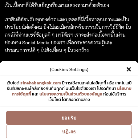
ABOUT US
ขอขอบคุณทุกท่านที่เข้ามาเยี่ยมชมเว็บไซต์ Sineha Bangkok
เราตั้งใจสร้างสรรค์เว็บไซต์แห่งนี้ขึ้นมาเพื่อเป็นชุมชนไลฟ์สไตล์
ขนาดเล็กที่รวบรวม และแบ่งปันประสบการณ์ดี ๆ ของคนรักการ
ใช้ชีวิต ด้วยความตั้งใจที่จะถ่ายทอดเรื่องราวดี ๆ ที่เราได้พบเจอ
(Cookies Settings)
ในทุกมิติของชีวิต ไม่ว่าจะเป็นการเดินทาง การรับประทาน
เว็บไซต์
sinehabangkok.com
มีการใช้งานเทคโนโลยีคุกกี้ หรือ เทคโนโลยี
อาหาร ความชื่นชอบในสิ่งต่าง ๆ หรือความรู้ที่น่าสนใจ ไม่ว่าจะ
อื่นที่มีลักษณะใกล้เคียงกันกับคุกกี้ บนเว็บไซต์ของเรา โปรดศึกษา
นโยบาย
เป็นเนื้อหาที่ได้รับเชิญหรือเสาะแสวงหามาด้วยตัวเอง
การใช้คุกกี้
และ
นโยบายความเป็นส่วนตัวของข้อมูล
ก่อนใช้บริการ
เว็บไซต์ ได้ที่ลิงค์ด้านล่าง
เรายินดีต้อนรับทุกองค์กร และบุคคลที่มีเนื้อหาคุณภาพและเป็น
ประโยชน์ต่อสังคม ซึ่งไม่ละเมิดหลักจริยธรรมในการใช้ชีวิต ใน
ยอมรับ
กรณีที่ท่านแชร์ข้อมูลดี ๆ มาให้เรา เราจะส่งต่อเนื้อหานั้นผ่าน
ช่องทาง Social Media ของเรา เพื่อกระจายความรู้และ
ปฏิเสธ
ประสบการณ์ดี ๆ ไปยังเพื่อน ๆ ในวงกว้าง