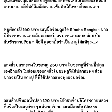
ต้มยำก็คือมีมันฝรั่งที่ให้ความหวาน เมนูนี่เป็นหนึ่งในเมนู
โปรดของในหลวงรัชกาลที่ 5
หมูฮ้องอบเชย
180 บาท เข้มข้นด้วยสมุนไพร หมูนุ่ม อร่อย
เข้าเนื้อ
ไข่พะโล้บ้านยาหอม
160
บาท สูตรของคุณหญิงมาลัยวัลย์
คุณแม่ของคุณดลชัย ซึ่งสูตรของที่นี่จะใส่อบเชยเยอะหน่อย
แบบยกมาเสิร์ฟก็สัมผัสความเข้มข้นได้จากกลิ่นก่อนเลย
หมูผัดกะปิ
160 บาท เมนูนี้อร่อยถูกใจ
Sineha Bangkok
มาก
มีทั้งรสหวานและเค็มของกะปิ ครบรสและกลมกล่อม กิน