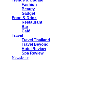
Trends & Update
Fashion
Beauty
Gadget
Food & Drink
Restaurant
Bar
Café
Travel
Travel Thailand
Travel Beyond
Hotel Review
Spa Review
Newsletter