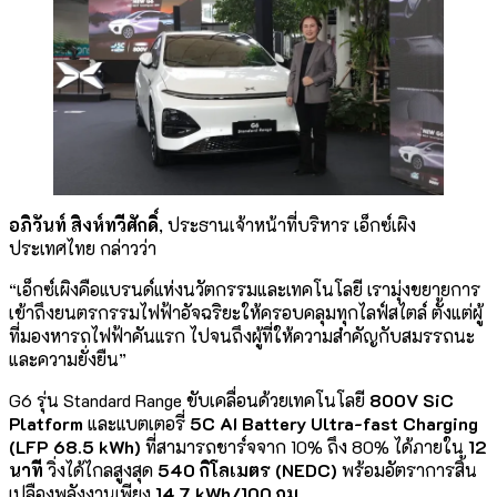
อภิวันท์ สิงห์ทวีศักดิ์
, ประธานเจ้าหน้าที่บริหาร เอ็กซ์เผิง
ประเทศไทย กล่าวว่า
“เอ็กซ์เผิงคือแบรนด์แห่งนวัตกรรมและเทคโนโลยี เรามุ่งขยายการ
เข้าถึงยนตรกรรมไฟฟ้าอัจฉริยะให้ครอบคลุมทุกไลฟ์สไตล์ ตั้งแต่ผู้
ที่มองหารถไฟฟ้าคันแรก ไปจนถึงผู้ที่ให้ความสำคัญกับสมรรถนะ
และความยั่งยืน”
G6 รุ่น Standard Range ขับเคลื่อนด้วยเทคโนโลยี
800V SiC
Platform
และแบตเตอรี่
5C AI Battery Ultra-fast Charging
(LFP 68.5 kWh)
ที่สามารถชาร์จจาก 10% ถึง 80% ได้ภายใน
12
นาที
วิ่งได้ไกลสูงสุด
540 กิโลเมตร (NEDC)
พร้อมอัตราการสิ้น
เปลืองพลังงานเพียง
14.7 kWh/100 กม.