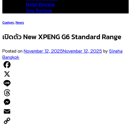
Hotel Review
Spa Review
Gadget
,
News
เปิดตัว New XPENG G6 Standard Range
Posted on
November 12, 2025
November 12, 2025
by
Sineha
Bangkok
Facebook
X
Line
Threads
Messenger
Email
Copy