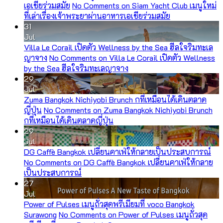
เอเชียร่วมสมัย
No Comments
on Siam Yacht Club เมนูใหม่
ที่เล่าเรื่องเจ้าพระยาผ่านอาหารเอเชียร่วมสมัย
31
Jul
Villa Le Corail เปิดตัว Wellness by the Sea ฮีลใจริมทะเล
ญาจาง
No Comments
on Villa Le Corail เปิดตัว Wellness
by the Sea ฮีลใจริมทะเลญาจาง
29
Jul
Zuma Bangkok Nichiyobi Brunch กที่เหมือนได้เดินตลาด
ญี่ปุ่น
No Comments
on Zuma Bangkok Nichiyobi Brunch
กที่เหมือนได้เดินตลาดญี่ปุ่น
29
Jul
DG Caffè Bangkok เปลี่ยนคาเฟ่ให้กลายเป็นประสบการณ์
No Comments
on DG Caffè Bangkok เปลี่ยนคาเฟ่ให้กลาย
เป็นประสบการณ์
27
Jul
Power of Pulses เมนูถั่วสุดพรีเมียมที่ voco Bangkok
Surawong
No Comments
on Power of Pulses เมนูถั่วสุด