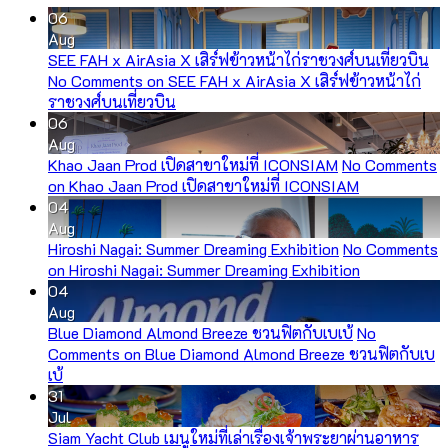
06
Aug
SEE FAH x AirAsia X เสิร์ฟข้าวหน้าไก่ราชวงศ์บนเที่ยวบิน
No Comments
on SEE FAH x AirAsia X เสิร์ฟข้าวหน้าไก่
ราชวงศ์บนเที่ยวบิน
06
Aug
Khao Jaan Prod เปิดสาขาใหม่ที่ ICONSIAM
No Comments
on Khao Jaan Prod เปิดสาขาใหม่ที่ ICONSIAM
04
Aug
Hiroshi Nagai: Summer Dreaming Exhibition
No Comments
on Hiroshi Nagai: Summer Dreaming Exhibition
04
Aug
Blue Diamond Almond Breeze ชวนฟิตกับเบเบ้
No
Comments
on Blue Diamond Almond Breeze ชวนฟิตกับเบ
เบ้
31
Jul
Siam Yacht Club เมนูใหม่ที่เล่าเรื่องเจ้าพระยาผ่านอาหาร