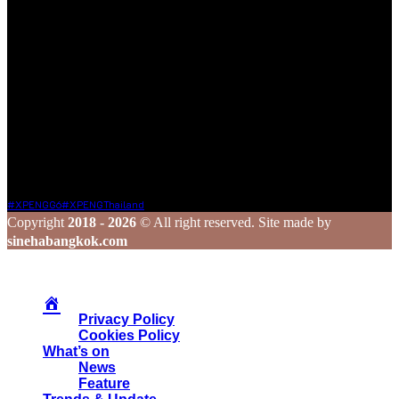
เรายินดีต้อนรับทุกองค์กร และบุคคลที่มีเนื้อหาคุณภาพและเป็น
ประโยชน์ต่อสังคม ซึ่งไม่ละเมิดหลักจริยธรรมในการใช้ชีวิต ใน
กรณีที่ท่านแชร์ข้อมูลดี ๆ มาให้เรา เราจะส่งต่อเนื้อหานั้นผ่านช่อง
ทาง Social Media ของเรา เพื่อกระจายความรู้และประสบการณ์ดี
ๆ ไปยังเพื่อน ๆ ในวงกว้าง
ร่วมสร้างสรรค์ และแชร์เรื่องราวดี ๆ ไปพร้อมกับเรา
Tags
#XPENGG6
#XPENGThailand
Copyright
2018 - 2026
© All right reserved. Site made by
sinehabangkok.com
Privacy Policy
Cookies Policy
What’s on
News
Feature