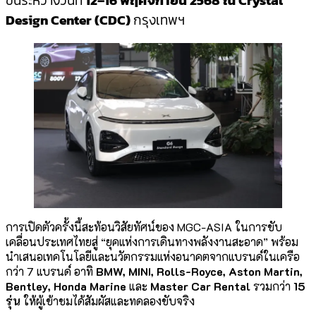
ขึ้นระหว่างวันที่
12–16 พฤศจิกายน 2568 ณ Crystal
Design Center (CDC)
กรุงเทพฯ
การเปิดตัวครั้งนี้สะท้อนวิสัยทัศน์ของ MGC-ASIA ในการขับ
เคลื่อนประเทศไทยสู่ “ยุคแห่งการเดินทางพลังงานสะอาด” พร้อม
นำเสนอเทคโนโลยีและนวัตกรรมแห่งอนาคตจากแบรนด์ในเครือ
กว่า 7 แบรนด์ อาทิ
BMW, MINI, Rolls-Royce, Aston Martin,
Bentley, Honda Marine
และ
Master Car Rental
รวมกว่า
15
รุ่น
ให้ผู้เข้าชมได้สัมผัสและทดลองขับจริง