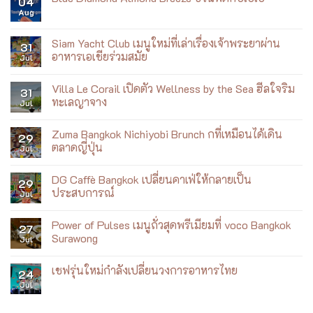
04
ที่
Nagai:
บน
Aug
ICONSIAM
Summer
No
เที่ยว
Dreaming
Comments
บิน
Exhibition
on
Blue
Siam Yacht Club เมนูใหม่ที่เล่าเรื่องเจ้าพระยาผ่าน
31
Diamond
อาหารเอเชียร่วมสมัย
Jul
Almond
Breeze
No
ชวน
Comments
ฟิต
Villa Le Corail เปิดตัว Wellness by the Sea ฮีลใจริม
on
31
กับ
Siam
ทะเลญาจาง
Jul
เบ
Yacht
เบ้
Club
No
เมนู
Comments
Zuma Bangkok Nichiyobi Brunch กที่เหมือนได้เดิน
ใหม่
on
29
ที่
Villa
ตลาดญี่ปุ่น
Jul
เล่า
Le
เรื่อง
Corail
No
เจ้าพระยา
เปิด
Comments
DG Caffè Bangkok เปลี่ยนคาเฟ่ให้กลายเป็น
ผ่าน
ตัว
on
29
อาหาร
Wellness
Zuma
ประสบการณ์
Jul
เอเชีย
by
Bangkok
ร่วม
the
Nichiyobi
No
สมัย
Sea
Brunch
Comments
Power of Pulses เมนูถั่วสุดพรีเมียมที่ voco Bangkok
ฮีล
ก
on
27
ใจ
ที่
DG
Surawong
Jul
ริม
เหมือน
Caffè
ทะเล
ได้
Bangkok
No
ญา
เดิน
เปลี่ยน
Comments
เชฟรุ่นใหม่กำลังเปลี่ยนวงการอาหารไทย
จาง
ตลาด
คาเฟ่
on
24
ญี่ปุ่น
ให้
Power
Jul
No
กลาย
of
Comments
เป็น
Pulses
on
ประสบการณ์
เมนู
เชฟ