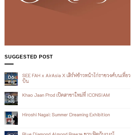
SUGGESTED POST
SEE FAH x AirAsia X เสิร์ฟข้าวหน้าไก่ราชวงศ์บนเที่ยว
06
บิน
Aug
No
Comments
Khao Jaan Prod เปิดสาขาใหม่ที่ ICONSIAM
on
06
SEE
Aug
No
FAH
Comments
x
on
AirAsia
Khao
Hiroshi Nagai: Summer Dreaming Exhibition
X
04
Jaan
เสิร์ฟ
Aug
Prod
No
ข้าว
เปิด
Comments
หน้า
สาขา
on
ไก่
ใหม่
Hiroshi
Blue Diamond Almond Breeze ชวนฟิตกับเบเบ้
ราชวงศ์