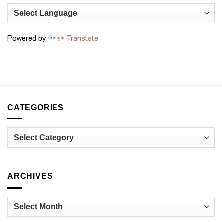
ถั่ว
รุ่น
สุด
ใหม่
พรีเมียม
กำลัง
ที่
เปลี่ยน
voco
วงการ
Bangkok
Powered by
Translate
อาหาร
Surawong
ไทย
CATEGORIES
Categories
ARCHIVES
Archives