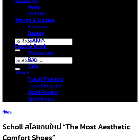
Menu
What’s on
News
Feature
Trends & Update
Fashion
Beauty
Gadget
Food & Drink
Restaurant
Bar
Café
Travel
Travel Thailand
Travel Beyond
Hotel Review
Spa Review
News
Scholl สโลแกนใหม่ “The Most Aesthetic
Comfort Shoes”