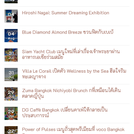
FAH
Comments
x
on
AirAsia
Khao
Hiroshi Nagai: Summer Dreaming Exhibition
X
04
Jaan
เสิร์ฟ
Aug
Prod
No
ข้าว
เปิด
Comments
หน้า
สาขา
on
ไก่
ใหม่
Hiroshi
Blue Diamond Almond Breeze ชวนฟิตกับเบเบ้
ราชวงศ์
04
ที่
Nagai:
บน
Aug
ICONSIAM
Summer
No
เที่ยว
Dreaming
Comments
บิน
Exhibition
on
Blue
Siam Yacht Club เมนูใหม่ที่เล่าเรื่องเจ้าพระยาผ่าน
31
Diamond
อาหารเอเชียร่วมสมัย
Jul
Almond
Breeze
No
ชวน
Comments
ฟิต
Villa Le Corail เปิดตัว Wellness by the Sea ฮีลใจริม
on
31
กับ
Siam
ทะเลญาจาง
Jul
เบ
Yacht
เบ้
Club
No
เมนู
Comments
Zuma Bangkok Nichiyobi Brunch กที่เหมือนได้เดิน
ใหม่
on
29
ที่
Villa
ตลาดญี่ปุ่น
Jul
เล่า
Le
เรื่อง
Corail
No
เจ้าพระยา
เปิด
Comments
DG Caffè Bangkok เปลี่ยนคาเฟ่ให้กลายเป็น
ผ่าน
ตัว
on
29
อาหาร
Wellness
Zuma
ประสบการณ์
Jul
เอเชีย
by
Bangkok
ร่วม
the
Nichiyobi
No
สมัย
Sea
Brunch
Comments
Power of Pulses เมนูถั่วสุดพรีเมียมที่ voco Bangkok
ฮีล
ก
on
27
ใจ
ที่
DG