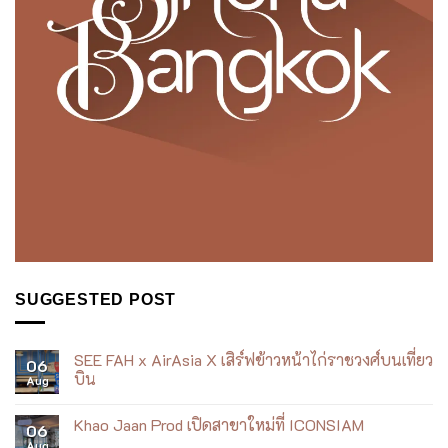
SUGGESTED POST
SEE FAH x AirAsia X เสิร์ฟข้าวหน้าไก่ราชวงศ์บนเที่ยว
06
บิน
Aug
No
Comments
Khao Jaan Prod เปิดสาขาใหม่ที่ ICONSIAM
on
06
SEE
Aug
No