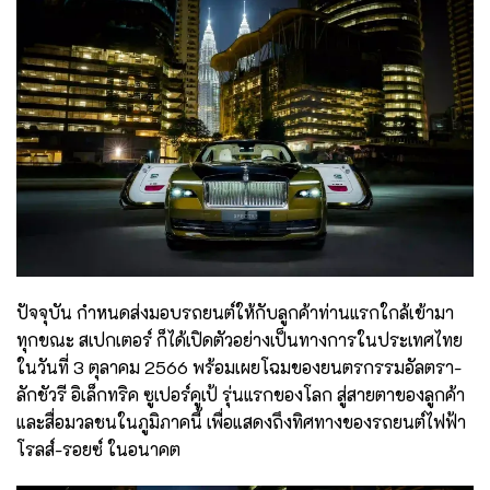
ปัจจุบัน กำหนดส่งมอบรถยนต์ให้กับลูกค้าท่านแรกใกล้เข้ามา
ทุกขณะ สเปกเตอร์ ก็ได้เปิดตัวอย่างเป็นทางการในประเทศไทย
ในวันที่ 3 ตุลาคม 2566 พร้อมเผยโฉมของยนตรกรรมอัลตรา-
ลักชัวรี อิเล็กทริค ซูเปอร์คูเป้ รุ่นแรกของโลก สู่สายตาของลูกค้า
และสื่อมวลชนในภูมิภาคนี้ เพื่อแสดงถึงทิศทางของรถยนต์ไฟฟ้า
โรลส์-รอยซ์ ในอนาคต