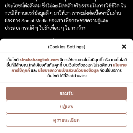
ประโยชน์ต่อสังคม ซึ่งไม่ละเมิดหลักจริยธรรมในการใช้ชีวิต ใน
กรณีที่ท่านแชร์ข้อมูลดี ๆ มาให้เรา เราจะส่งต่อเนื้อหานั้นผ่าน
ช่องทาง Social Media ของเรา เพื่อกระจายความรู้และ
ประสบการณ์ดี ๆ ไปยังเพื่อน ๆ ในวงกว้าง
ร่วมสร้างสรรค์ และแชร์เรื่องราวดี ๆ ไปพร้อมกับเรา
(Cookies Settings)
TAGS
เว็บไซต์
sinehabangkok.com
มีการใช้งานเทคโนโลยีคุกกี้ หรือ เทคโนโลยี
อื่นที่มีลักษณะใกล้เคียงกันกับคุกกี้ บนเว็บไซต์ของเรา โปรดศึกษา
นโยบาย
การใช้คุกกี้
และ
นโยบายความเป็นส่วนตัวของข้อมูล
ก่อนใช้บริการ
เว็บไซต์ ได้ที่ลิงค์ด้านล่าง
#RollsRoyceSpectre
ยอมรับ
Copyright
2018 - 2026
© All right reserved. Site made by
sinehabangkok.com
ปฏิเสธ
ดูรายละเอียด