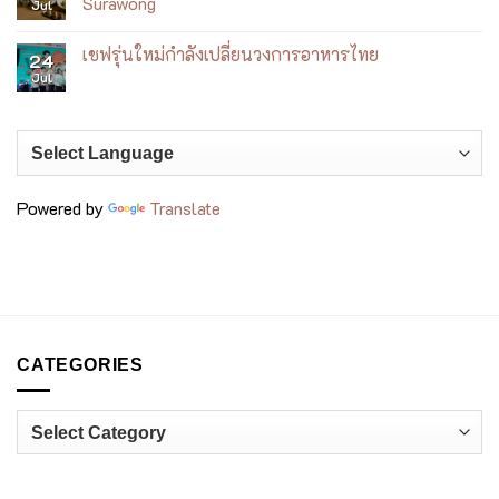
Surawong
Jul
ริม
เหมือน
Caffè
ทะเล
ได้
Bangkok
No
ญา
เดิน
เปลี่ยน
Comments
เชฟรุ่นใหม่กำลังเปลี่ยนวงการอาหารไทย
จาง
ตลาด
คาเฟ่
on
24
ญี่ปุ่น
ให้
Power
Jul
No
กลาย
of
Comments
เป็น
Pulses
on
ประสบการณ์
เมนู
เชฟ
ถั่ว
รุ่น
สุด
ใหม่
พรีเมียม
กำลัง
ที่
เปลี่ยน
voco
วงการ
Bangkok
Powered by
Translate
อาหาร
Surawong
ไทย
CATEGORIES
Categories