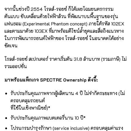
จากนั้นช่วงปี 2554 โรลส์-รอยซ์ ก็ได้เผยโฉมยนตรกรรม
ต้นแบบ ขับเคลื่อนด้วยไฟฟ้าล้วน ที่พัฒนาบนพื้นฐานของรุ่น
แฟนธอม (Experimental Phantom concept) ภายใต้รหัส 102EX
และตามมาด้วย 103EX ที่มาพร้อมดีไซน์ล้ำยุคและสื่อถึงแนวทาง
ในการพัฒนารถยนต์ไฟฟ้าของ โรลส์-รอยซ์ ในอนาคตได้อย่าง
ชัดเจน
โรลส์-รอยซ์ สเปกเตอร์ ราคาเริ่มต้น 31.8 ล้านบาท (รวมภาษี) ไม่
รวมออปชั่น
มาพร้อมแพ็กเกจ
S
PECTRE
Ownership
ดังนี้
:
รับประกันคุณภาพจากผู้ผลิตนาน 4 ปี ไม่จำกัดระยะทาง (ไม่
ครอบคลุมรถยนต์
ที่ใช้ในเชิงพาณิชย์)*
รับประกันคุณภาพแบตเตอรี่นาน 10 ปี*
โปรแกรมบำรุงรักษา (service inclusive) ครอบคลุมค่าแรง