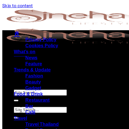
Skip to content
Privacy Policy
Cookies Policy
What’s on
Menu
News
Feature
Trends & Update
Fashion
Beauty
Gadget
Food & Drink
Restaurant
Bar
Café
Travel
Travel Thailand