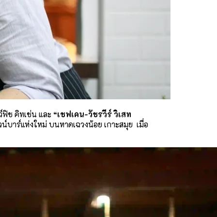
์ฟิช คิทเช่น และ
“เชฟเคน-วัชรวีร์ วิเสท
น์บาร์แห่งใหม่ บนหาดเฉวงน้อย เกาะสมุย เมื่อ