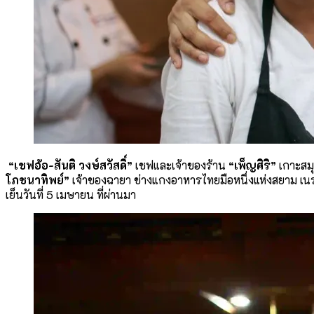
“เชฟอ้อ-สันติ วงษ์สวัสดิ์”
เชฟและเจ้าของร้าน
“เพ็ญศิริ”
เกาะสมุ
โภชนาทิพย์”
เจ้าของฉายา ช่างแกงอาหารไทยมือหนึ่งแห่งสยาม เนรม
เย็นวันที่ 5 เมษายน ที่ผ่านมา