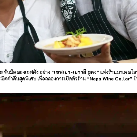
ย จับมือ สองเชฟดัง อย่าง
“เชฟเยา-เยาวดี ชูคง”
แห่งร้านมาเด สโลว
ิตค่ำคืนสุดพิเศษ เพื่อฉลองการเปิดตัวร้าน
“Napa Wine Cellar”
ไว