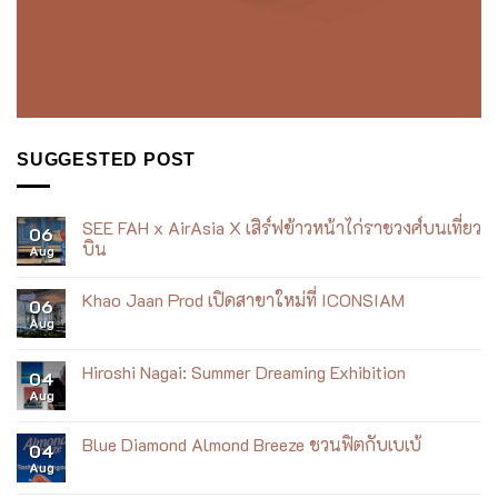
SUGGESTED POST
SEE FAH x AirAsia X เสิร์ฟข้าวหน้าไก่ราชวงศ์บนเที่ยว
06
บิน
Aug
No
Comments
Khao Jaan Prod เปิดสาขาใหม่ที่ ICONSIAM
on
06
SEE
Aug
No
FAH
Comments
x
on
AirAsia
Khao
Hiroshi Nagai: Summer Dreaming Exhibition
X
04
Jaan
เสิร์ฟ
Aug
Prod
No
ข้าว
เปิด
Comments
หน้า
สาขา
on
ไก่
ใหม่
Hiroshi
Blue Diamond Almond Breeze ชวนฟิตกับเบเบ้
ราชวงศ์
04
ที่
Nagai:
บน
Aug
ICONSIAM
Summer
No
เที่ยว
Dreaming
Comments
บิน
Exhibition
on