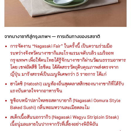
จากนางาซากิสู่กรุงเทพฯ — การเดินทางของรสชาติ
การจัดงาน “Nagasaki Fair” ในครั้งนี้ เป็นความร่วมมือ
ระหว่างจังหวัดนางาซากิและโรงแรมเจดับบลิว แมริออท
กรุงเทพฯ เพื่อให้คนไทยได้รู้จักนางาซากิผ่านวัฒนธรรมอาหาร
โดย เชฟอัตสึชิ โยชิดะ ได้คัดสรรวัตถุดิบคุณภาพส่งตรงจาก
ญี่ปุ่น มารังสรรค์เป็นเมนูพิเศษกว่า 5 รายการ ได้แก่
ฮาโตชิ (Hatoshi) เมนูท้องถิ่นสุดคลาสสิกของนางาซากิที่ได้รับ
แรงบันดาลใจจากอาหารจีน
ซูชิอบหน้าปลาไหลซอสคาบายากิ (Nagasaki Oomura Style
Baked Sushi) กลิ่นหอมหวานละเมียดละไม
สเต็กเนื้อสันนอกวากิว (Nagasaki Wagyu Striploin Steak)
เนื้อนุ่มละลายในปากจากวัวที่เลี้ยงอย่างพิถีพิถัน