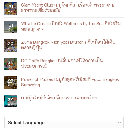
Blue
Siam Yacht Club เมนูใหม่ที่เล่าเรื่องเจ้าพระยาผ่าน
31
Diamond
อาหารเอเชียร่วมสมัย
Jul
Almond
Breeze
No
ชวน
Comments
ฟิต
Villa Le Corail เปิดตัว Wellness by the Sea ฮีลใจริม
on
31
กับ
Siam
ทะเลญาจาง
Jul
เบ
Yacht
เบ้
Club
No
เมนู
Comments
Zuma Bangkok Nichiyobi Brunch กที่เหมือนได้เดิน
ใหม่
on
29
ที่
Villa
ตลาดญี่ปุ่น
Jul
เล่า
Le
เรื่อง
Corail
No
เจ้าพระยา
เปิด
Comments
DG Caffè Bangkok เปลี่ยนคาเฟ่ให้กลายเป็น
ผ่าน
ตัว
on
29
อาหาร
Wellness
Zuma
ประสบการณ์
Jul
เอเชีย
by
Bangkok
ร่วม
the
Nichiyobi
No
สมัย
Sea
Brunch
Comments
Power of Pulses เมนูถั่วสุดพรีเมียมที่ voco Bangkok
ฮีล
ก
on
27
ใจ
ที่
DG
Surawong
Jul
ริม
เหมือน
Caffè
ทะเล
ได้
Bangkok
No
ญา
เดิน
เปลี่ยน
Comments
เชฟรุ่นใหม่กำลังเปลี่ยนวงการอาหารไทย
จาง
ตลาด
คาเฟ่
on
24
ญี่ปุ่น
ให้
Power
Jul
No
กลาย
of
Comments
เป็น
Pulses
on
ประสบการณ์
เมนู
เชฟ
ถั่ว
รุ่น
สุด
ใหม่
พรีเมียม
กำลัง
ที่