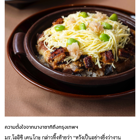
ความตั้งใจจากนางาซากิถึงกรุงเทพฯ
มร.โออิชิ เคนโกะ กล่าวทิ้งท้ายว่า “หวังเป็นอย่างยิ่งว่างาน