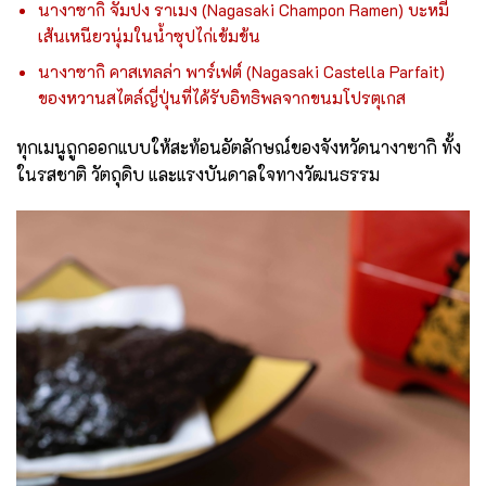
นางาซากิ จัมปง ราเมง (Nagasaki Champon Ramen) บะหมี่
เส้นเหนียวนุ่มในน้ำซุปไก่เข้มข้น
นางาซากิ คาสเทลล่า พาร์เฟต์ (Nagasaki Castella Parfait)
ของหวานสไตล์ญี่ปุ่นที่ได้รับอิทธิพลจากขนมโปรตุเกส
ทุกเมนูถูกออกแบบให้สะท้อนอัตลักษณ์ของจังหวัดนางาซากิ ทั้ง
ในรสชาติ วัตถุดิบ และแรงบันดาลใจทางวัฒนธรรม