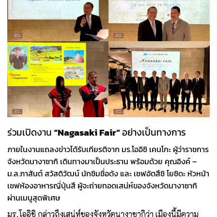
ร่วมเปิดงาน
“Nagasaki Fair”
อย่างเป็นทางการ
ภายในงานแถลงข่าวได้รับเกียรติจาก มร.โออิชิ เคนโกะ ผู้ว่าราชการ
จังหวัดนางาซากิ เดินทางมาเป็นประธาน พร้อมด้วย คุณอิงค์ –
ม.ล.ภาสันต์ สวัสดิวัฒน์ นักชิมชื่อดัง และ เชฟอัตสึชิ โยชิดะ หัวหน้า
เชฟห้องอาหารญี่ปุ่นสึ ผู้จะถ่ายทอดเสน่ห์ของจังหวัดนางาซากิ
ผ่านเมนูสุดพิเศษ
มร.โออิชิ กล่าวถึงเสน่ห์ของจังหวัดนางาซากิว่า เมืองนี้มีความ