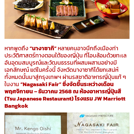
หากพูดถึง
“นางาซากิ”
หลายคนอาจนึกถึงเมืองท่า
ประวัติศาสตร์ทางตอนใต้ของญี่ปุ่น ที่โอบล้อมด้วยทะเล
อันอุดมสมบูรณ์และวัฒนธรรมที่ผสมผสานอย่างมี
เอกลักษณ์ แต่ในครั้งนี้ จังหวัดนางาซากิได้ยกเสน่ห์
ทั้งหมดนั้นมาสู่กรุงเทพฯ ผ่านรสชาติอาหารญี่ปุ่นแท้ ๆ
ในงาน
“Nagasaki Fair”
ซึ่งจัดขึ้นระหว่างเดือน
พฤศจิกายน – ธันวาคม 2568 ณ ห้องอาหารญี่ปุ่นสึ
(Tsu Japanese Restaurant) โรงแรม JW Marriott
Bangkok