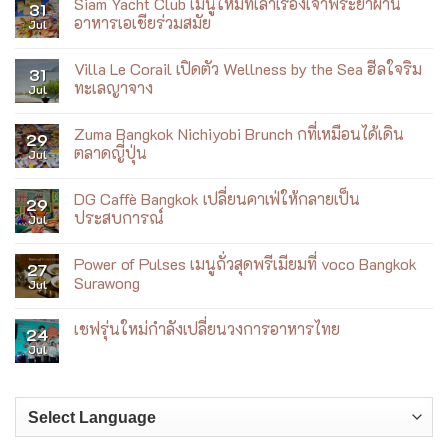
Siam Yacht Club เมนูใหม่ที่เล่าเรื่องเจ้าพระยาผ่าน
31
Diamond
อาหารเอเชียร่วมสมัย
Jul
Almond
Breeze
No
ชวน
Comments
ฟิต
Villa Le Corail เปิดตัว Wellness by the Sea ฮีลใจริม
on
31
กับ
Siam
ทะเลญาจาง
Jul
เบ
Yacht
เบ้
Club
No
เมนู
Comments
Zuma Bangkok Nichiyobi Brunch กที่เหมือนได้เดิน
ใหม่
on
29
ที่
Villa
ตลาดญี่ปุ่น
Jul
เล่า
Le
เรื่อง
Corail
No
เจ้าพระยา
เปิด
Comments
DG Caffè Bangkok เปลี่ยนคาเฟ่ให้กลายเป็น
ผ่าน
ตัว
on
29
อาหาร
Wellness
Zuma
ประสบการณ์
Jul
เอเชีย
by
Bangkok
ร่วม
the
Nichiyobi
No
สมัย
Sea
Brunch
Comments
Power of Pulses เมนูถั่วสุดพรีเมียมที่ voco Bangkok
ฮีล
ก
on
27
ใจ
ที่
DG
Surawong
Jul
ริม
เหมือน
Caffè
ทะเล
ได้
Bangkok
No
ญา
เดิน
เปลี่ยน
Comments
เชฟรุ่นใหม่กำลังเปลี่ยนวงการอาหารไทย
จาง
ตลาด
คาเฟ่
on
24
ญี่ปุ่น
ให้
Power
Jul
No
กลาย
of
Comments
เป็น
Pulses
on
ประสบการณ์
เมนู
เชฟ
ถั่ว
รุ่น
สุด
ใหม่
พรีเมียม
กำลัง
ที่
เปลี่ยน
voco