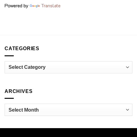
วงการ
Bangkok
Powered by
Translate
อาหาร
Surawong
ไทย
CATEGORIES
Categories
ARCHIVES
Archives