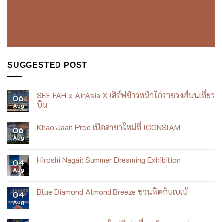
SUGGESTED POST
SEE FAH x AirAsia X เสิร์ฟข้าวหน้าไก่ราชวงศ์บนเที่ยว
06
บิน
Aug
No
Comments
Khao Jaan Prod เปิดสาขาใหม่ที่ ICONSIAM
on
06
SEE
Aug
No
FAH
Comments
x
on
AirAsia
Khao
Hiroshi Nagai: Summer Dreaming Exhibition
X
04
Jaan
เสิร์ฟ
Aug
Prod
No
ข้าว
เปิด
Comments
หน้า
สาขา
on
ไก่
ใหม่
Hiroshi
Blue Diamond Almond Breeze ชวนฟิตกับเบเบ้
ราชวงศ์
04
ที่
Nagai:
บน
Aug
ICONSIAM
Summer
No
เที่ยว
Dreaming
Comments
บิน
Exhibition
on
Blue