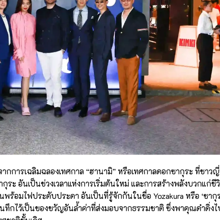
ากการเฉลิมฉลองเทศกาล “ฮานามิ” หรือเทศกาลดอกซากุระ ที่ชาวญี่
 อันเป็นช่วงเวลาแห่งการเริ่มต้นใหม่ และการสร้างพลังบวกแก่ชีว
้อมไฟประดับประดา อันเป็นที่รู้จักกันในชื่อ Yozakura หรือ ‘ซาก
ันทึกไว้เป็นของขวัญอันล้ำค่าที่ส่งมอบจากธรรมชาติ ซึ่งพาคุณดำดิ่งไป