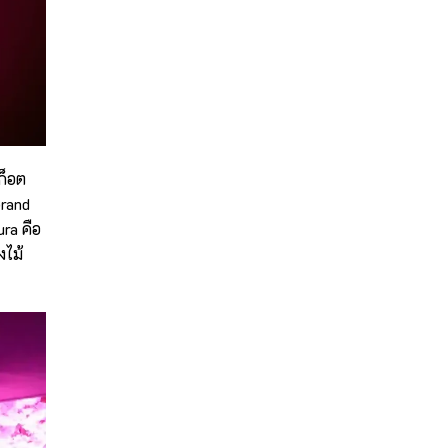
ก็อต
Grand
ra คือ
งไม้