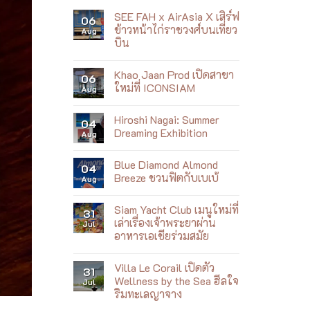
SEE FAH x AirAsia X เสิร์ฟ
06
ข้าวหน้าไก่ราชวงศ์บนเที่ยว
Aug
บิน
No
Comments
Khao Jaan Prod เปิดสาขา
on
06
SEE
ใหม่ที่ ICONSIAM
Aug
FAH
x
No
AirAsia
Comments
Hiroshi Nagai: Summer
X
on
04
เสิร์ฟ
Khao
Dreaming Exhibition
Aug
ข้าว
Jaan
หน้า
Prod
No
ไก่
เปิด
Comments
Blue Diamond Almond
ราชวงศ์
สาขา
on
04
บน
ใหม่
Hiroshi
Breeze ชวนฟิตกับเบเบ้
Aug
เที่ยว
ที่
Nagai:
บิน
ICONSIAM
Summer
No
Dreaming
Comments
Siam Yacht Club เมนูใหม่ที่
Exhibition
on
31
Blue
เล่าเรื่องเจ้าพระยาผ่าน
Jul
Diamond
อาหารเอเชียร่วมสมัย
Almond
Breeze
No
ชวน
Comments
ฟิต
Villa Le Corail เปิดตัว
on
31
กับ
Siam
Wellness by the Sea ฮีลใจ
Jul
เบ
Yacht
เบ้
ริมทะเลญาจาง
Club
เมนู
No