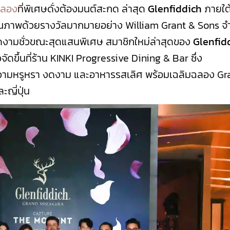
ฉลอง
ที่พิเศษดั่งต้องมนต์สะกด ล่าสุด
Glenfiddich
ภายใต
ีคุณภาพด้วยรางวัลมากมายอย่าง William Grant & Sons จ
ดงามชั่วขณะสุดแสนพิเศษ สมาชิกใหม่ล่าสุดของ
Glenfid
ดขึ้นที่ร้าน KINKI Progressive Dining & Bar ซึ่ง
ความหรูหรา งดงาม และอาหารรสเลิศ พร้อมเฉลิมฉลอง G
ญี่ปุ่น