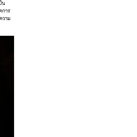
ป็น
ิคการ
งความ