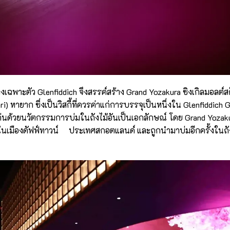
พาะตัว Glenfiddich จึงสรรค์สร้าง Grand Yozakura ซิงเกิลมอลต์ส
ri) หายาก ซึ่งเป็นวิสกี้ที่ควรค่าแก่การบรรจุเป็นหนึ่งใน Glenfiddich 
เด่นด้วยนวัตกรรมการบ่มในถังไม้อันเป็นเอกลักษณ์ โดย Grand Yozaku
ddich ในเมืองดัฟฟ์ทาวน์ ประเทศสกอตแลนด์ และถูกนำมาบ่มอีกครั้งในถั