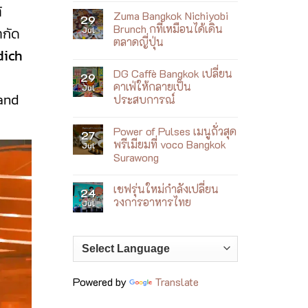
ใหม่
้
Comments
ที่
Zuma Bangkok Nichiyobi
on
29
เล่า
Villa
Brunch กที่เหมือนได้เดิน
ำกัด
Jul
เรื่อง
Le
เจ้าพระยา
ตลาดญี่ปุ่น
Corail
ผ่าน
dich
เปิด
No
อาหาร
ตัว
Comments
เอเชีย
Wellness
DG Caffè Bangkok เปลี่ยน
on
29
ร่วม
by
Zuma
สมัย
คาเฟ่ให้กลายเป็น
Jul
the
Bangkok
rand
Sea
ประสบการณ์
Nichiyobi
ฮีล
Brunch
No
ใจ
ก
Comments
ริม
ที่
Power of Pulses เมนูถั่วสุด
on
27
ทะเล
เหมือน
DG
ญา
พรีเมียมที่ voco Bangkok
Jul
ได้
Caffè
จาง
เดิน
Surawong
Bangkok
ตลาด
เปลี่ยน
No
ญี่ปุ่น
คาเฟ่
Comments
ให้
เชฟรุ่นใหม่กำลังเปลี่ยน
on
24
กลาย
Power
วงการอาหารไทย
Jul
เป็น
of
ประสบการณ์
Pulses
No
เมนู
Comments
ถั่ว
on
สุด
เชฟ
พรีเมียม
รุ่น
ที่
ใหม่
voco
กำลัง
Bangkok
เปลี่ยน
Powered by
Translate
Surawong
วงการ
อาหาร
ไทย