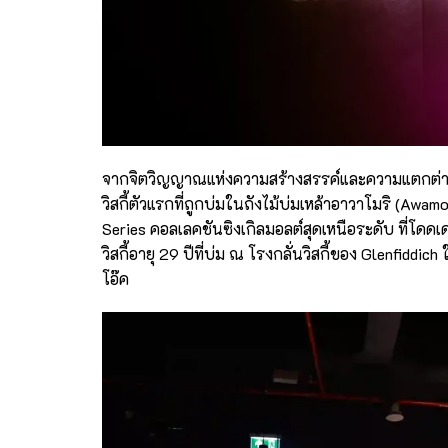
จากจิตวิญญาณแห่งความสร้างสรรค์และความแตกต่างเฉ
วิสกี้ตัวแรกที่ถูกบ่มในถังไม้บ่มเหล้าอาวาโมริ (Awamo
Series คอลเลคชันซิงเกิลมอลต์สุดเหนือระดับ ที่โดด
วิสกี้อายุ 29 ปีที่บ่ม ณ โรงกลั่นวิสกี้ของ Glenfi
โอ๊ค