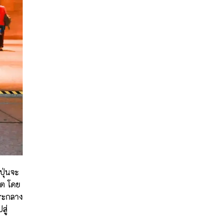
ปุ่นจะ
ิต โดย
ุระกลาง
สู่