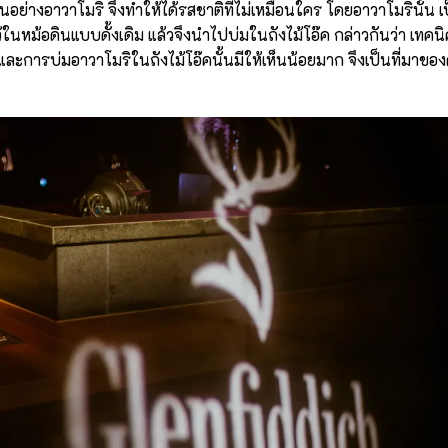
ี่ปุ่นอย่างอาวาโมริ จึงทำให้ได้รสชาติที่ไม่เหมือนใคร โดยอาวาโมรินั้น เ
ว้ในหม้อดินแบบดั้งเดิม แล้วจึงนำไปบ่มในถังไม้โอ๊ค กล่าวกันว่า เทคน
 และการบ่มอาวาโมริในถังไม้โอ๊คนั้นมีให้เห็นน้อยมาก จึงเป็นที่มาขอ