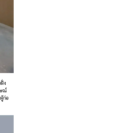
เด็ก
แห่ง
แรก
ใน
ไทย
ั่ง
กษณ์
้ก่อ