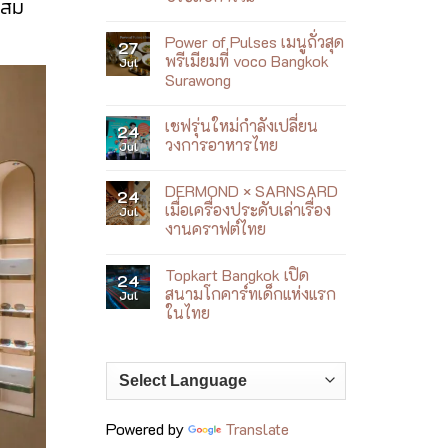
ผสม
ฮีล
Brunch
No
ใจ
ก
Comments
ริม
ที่
Power of Pulses เมนูถั่วสุด
on
27
ทะเล
เหมือน
DG
ญา
พรีเมียมที่ voco Bangkok
Jul
ได้
Caffè
จาง
เดิน
Surawong
Bangkok
ตลาด
เปลี่ยน
No
ญี่ปุ่น
คาเฟ่
Comments
ให้
เชฟรุ่นใหม่กำลังเปลี่ยน
on
24
กลาย
Power
วงการอาหารไทย
Jul
เป็น
of
ประสบการณ์
Pulses
No
เมนู
Comments
DERMOND × SARNSARD
ถั่ว
on
24
สุด
เชฟ
เมื่อเครื่องประดับเล่าเรื่อง
Jul
พรีเมียม
รุ่น
งานคราฟต์ไทย
ที่
ใหม่
voco
กำลัง
No
Bangkok
เปลี่ยน
Comments
Surawong
วงการ
Topkart Bangkok เปิด
on
24
อาหาร
DERMOND
สนามโกคาร์ทเด็กแห่งแรก
Jul
ไทย
×
ในไทย
SARNSARD
เมื่อ
No
เครื่อง
Comments
ประดับ
on
เล่า
Topkart
เรื่อง
Bangkok
งา
เปิด
นคร
สนาม
าฟต์
โก
Powered by
Translate
ไทย
คาร์ท