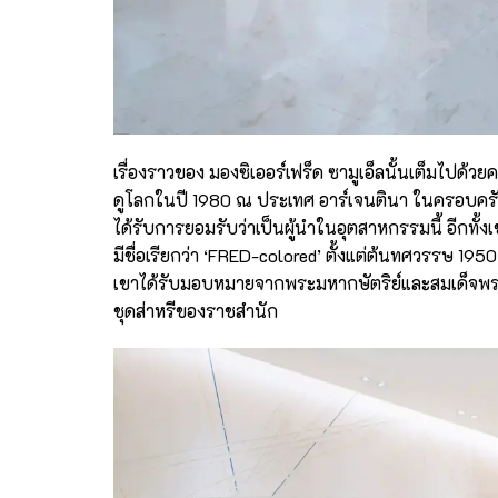
เรื่องราวของ มองซิเออร์เฟร็ด ซามูเอ็ลนั้นเต็มไปด้ว
ดูโลกในปี 1980 ณ ประเทศ อาร์เจนตินา ในครอบครั
ได้รับการยอมรับว่าเป็นผู้นำในอุตสาหกรรมนี้ อีกทั้งเ
มีชื่อเรียกว่า ‘FRED-colored’ ตั้งแต่ต้นทศวรรษ 195
เขาได้รับมอบหมายจากพระมหากษัตริย์และสมเด็จพระ
ชุดส่าหรีของราชสำนัก