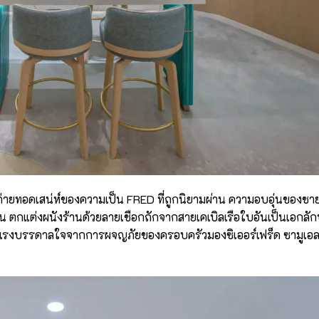
กถ่ายทอดเสน่ห์ของความเป็น FRED ที่ถูกนิยามผ่าน ความอบอุ่นของชายฝ
น ตกแต่งผนังร้านด้วยลายเชือกถักจากสายเคเบิลเรือใบอันเป็นเอกลั
้แรงบรรดาลใจจากการผจญภัยของครอบครัวมองซิเออร์เฟร็ด ซามูเอลผู