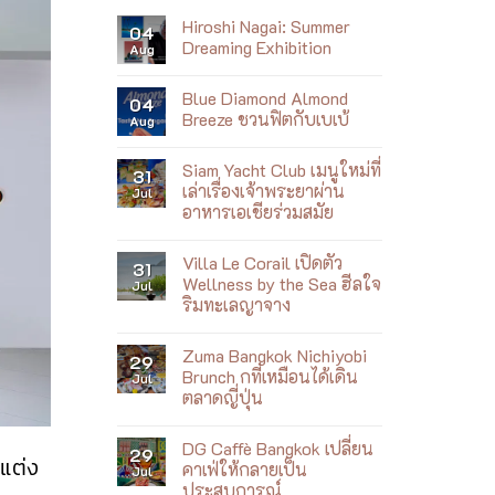
Hiroshi Nagai: Summer
04
Dreaming Exhibition
Aug
No
Comments
Blue Diamond Almond
on
04
Hiroshi
Breeze ชวนฟิตกับเบเบ้
Aug
Nagai:
Summer
No
Dreaming
Comments
Siam Yacht Club เมนูใหม่ที่
Exhibition
on
31
Blue
เล่าเรื่องเจ้าพระยาผ่าน
Jul
Diamond
อาหารเอเชียร่วมสมัย
Almond
Breeze
No
ชวน
Comments
ฟิต
Villa Le Corail เปิดตัว
on
31
กับ
Siam
Wellness by the Sea ฮีลใจ
Jul
เบ
Yacht
เบ้
ริมทะเลญาจาง
Club
เมนู
No
ใหม่
Comments
ที่
Zuma Bangkok Nichiyobi
on
29
เล่า
Villa
Brunch กที่เหมือนได้เดิน
Jul
เรื่อง
Le
เจ้าพระยา
ตลาดญี่ปุ่น
Corail
ผ่าน
เปิด
No
อาหาร
ตัว
Comments
เอเชีย
Wellness
DG Caffè Bangkok เปลี่ยน
on
29
ร่วม
by
กแต่ง
Zuma
สมัย
คาเฟ่ให้กลายเป็น
Jul
the
Bangkok
Sea
ประสบการณ์
Nichiyobi