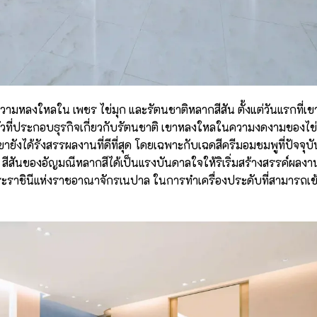
ยความหลงใหลใน เพชร ไข่มุก และรัตนชาติหลากสีสัน ตั้งแต่วันแรกที่เข
วที่ประกอบธุรกิจเกี่ยวกับรัตนชาติ เขาหลงใหลในความงดงามของไข่
ขายังได้รังสรรผลงานที่ดีที่สุด โดยเฉพาะกับเฉดสีครีมอมชมพูที่ปัจจุบั
0 สีสันของอัญมณีหลากสีได้เป็นแรงบันดาลใจให้ริเริ่มสร้างสรรค์ผลงาน
ราชินีแห่งราชอาณาจักรเนปาล ในการทำเครื่องประดับที่สามารถเข้