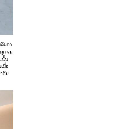
าลืมตา
มุก จน
นนั้น
เมื่อ
ากับ