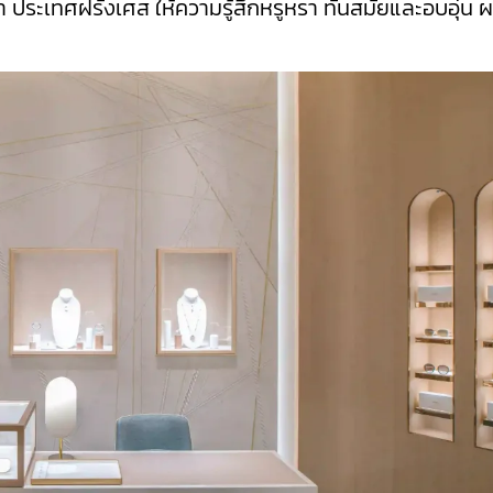
 ประเทศฝรั่งเศส ให้ความรู้สึกหรูหรา ทันสมัยและอบอุ่น 