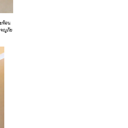
สะท้อน
รผจญภัย