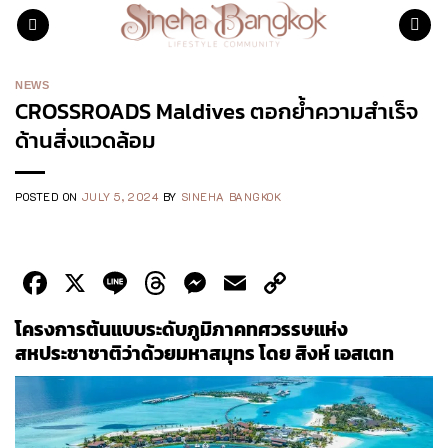
Skip
to
content
NEWS
CROSSROADS Maldives ตอกย้ำความสำเร็จ
ด้านสิ่งแวดล้อม
POSTED ON
JULY 5, 2024
BY
SINEHA BANGKOK
Facebook
X
Line
Threads
Messenger
Email
Copy
Link
โครงการต้นแบบระดับภูมิภาคทศวรรษแห่ง
สหประชาชาติว่าด้วยมหาสมุทร โดย
สิงห์ เอสเตท