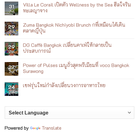
Comments
ฟิต
Villa Le Corail เปิดตัว Wellness by the Sea ฮีลใจริม
on
31
กับ
Siam
ทะเลญาจาง
Jul
เบ
Yacht
เบ้
Club
No
เมนู
Comments
Zuma Bangkok Nichiyobi Brunch กที่เหมือนได้เดิน
ใหม่
on
29
ที่
Villa
ตลาดญี่ปุ่น
Jul
เล่า
Le
เรื่อง
Corail
No
เจ้าพระยา
เปิด
Comments
DG Caffè Bangkok เปลี่ยนคาเฟ่ให้กลายเป็น
ผ่าน
ตัว
on
29
อาหาร
Wellness
Zuma
ประสบการณ์
Jul
เอเชีย
by
Bangkok
ร่วม
the
Nichiyobi
No
สมัย
Sea
Brunch
Comments
Power of Pulses เมนูถั่วสุดพรีเมียมที่ voco Bangkok
ฮีล
ก
on
27
ใจ
ที่
DG
Surawong
Jul
ริม
เหมือน
Caffè
ทะเล
ได้
Bangkok
No
ญา
เดิน
เปลี่ยน
Comments
เชฟรุ่นใหม่กำลังเปลี่ยนวงการอาหารไทย
จาง
ตลาด
คาเฟ่
on
24
ญี่ปุ่น
ให้
Power
Jul
No
กลาย
of
Comments
เป็น
Pulses
on
ประสบการณ์
เมนู
เชฟ
ถั่ว
รุ่น
สุด
ใหม่
พรีเมียม
กำลัง
ที่
เปลี่ยน
voco
วงการ
Bangkok
Powered by
Translate
อาหาร
Surawong
ไทย