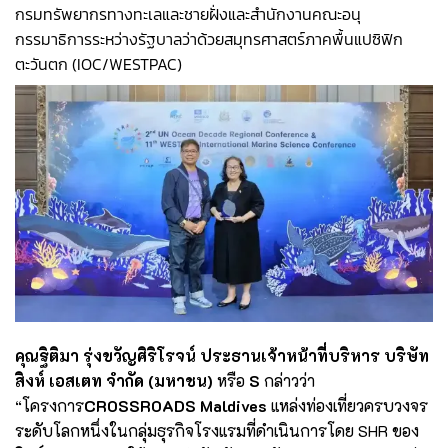
กรมทรัพยากรทางทะเลและชายฝั่งและสำนักงานคณะอนุ
กรรมาธิการระหว่างรัฐบาลว่าด้วยสมุทรศาสตร์ภาคพื้นแปซิฟิก
ตะวันตก (IOC/WESTPAC)
คุณฐิติมา รุ่งขวัญศิริโรจน์ ประธานเจ้าหน้าที่บริหาร บริษัท
สิงห์ เอสเตท จำกัด (มหาชน)
หรือ
S
กล่าวว่า
“โครงการ
CROSSROADS Maldives
แหล่งท่องเที่ยวครบวงจร
ระดับโลกหนึ่งในกลุ่มธุรกิจโรงแรมที่ดำเนินการโดย SHR ของ