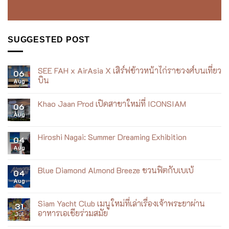
SUGGESTED POST
SEE FAH x AirAsia X เสิร์ฟข้าวหน้าไก่ราชวงศ์บนเที่ยว
06
บิน
Aug
No
Comments
Khao Jaan Prod เปิดสาขาใหม่ที่ ICONSIAM
on
06
SEE
Aug
No
FAH
Comments
x
on
AirAsia
Khao
Hiroshi Nagai: Summer Dreaming Exhibition
X
04
Jaan
เสิร์ฟ
Aug
Prod
No
ข้าว
เปิด
Comments
หน้า
สาขา
on
ไก่
ใหม่
Hiroshi
Blue Diamond Almond Breeze ชวนฟิตกับเบเบ้
ราชวงศ์
04
ที่
Nagai:
บน
Aug
ICONSIAM
Summer
No
เที่ยว
Dreaming
Comments
บิน
Exhibition
on
Blue
Siam Yacht Club เมนูใหม่ที่เล่าเรื่องเจ้าพระยาผ่าน
31
Diamond
อาหารเอเชียร่วมสมัย
Jul
Almond
Breeze
No
ชวน