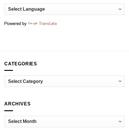
เชฟ
ถั่ว
รุ่น
สุด
ใหม่
พรีเมียม
กำลัง
ที่
เปลี่ยน
voco
วงการ
Bangkok
Powered by
Translate
อาหาร
Surawong
ไทย
CATEGORIES
Categories
ARCHIVES
Archives