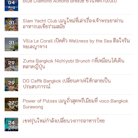
Blue Diamond Almond Breeze ชวนฟิตกับเบเบ้
ราชวงศ์
04
ที่
Nagai:
บน
Aug
ICONSIAM
Summer
No
เที่ยว
Dreaming
Comments
บิน
Exhibition
on
Blue
Siam Yacht Club เมนูใหม่ที่เล่าเรื่องเจ้าพระยาผ่าน
31
Diamond
อาหารเอเชียร่วมสมัย
Jul
Almond
Breeze
No
ชวน
Comments
ฟิต
Villa Le Corail เปิดตัว Wellness by the Sea ฮีลใจริม
on
31
กับ
Siam
ทะเลญาจาง
Jul
เบ
Yacht
เบ้
Club
No
เมนู
Comments
Zuma Bangkok Nichiyobi Brunch กที่เหมือนได้เดิน
ใหม่
on
29
ที่
Villa
ตลาดญี่ปุ่น
Jul
เล่า
Le
เรื่อง
Corail
No
เจ้าพระยา
เปิด
Comments
DG Caffè Bangkok เปลี่ยนคาเฟ่ให้กลายเป็น
ผ่าน
ตัว
on
29
อาหาร
Wellness
Zuma
ประสบการณ์
Jul
เอเชีย
by
Bangkok
ร่วม
the
Nichiyobi
No
สมัย
Sea
Brunch
Comments
Power of Pulses เมนูถั่วสุดพรีเมียมที่ voco Bangkok
ฮีล
ก
on
27
ใจ
ที่
DG
Surawong
Jul
ริม
เหมือน
Caffè
ทะเล
ได้
Bangkok
No
ญา
เดิน
เปลี่ยน
Comments
เชฟรุ่นใหม่กำลังเปลี่ยนวงการอาหารไทย
จาง
ตลาด
คาเฟ่
on
24
ญี่ปุ่น
ให้
Power
Jul
No
กลาย
of
Comments
เป็น
Pulses
on
ประสบการณ์
เมนู