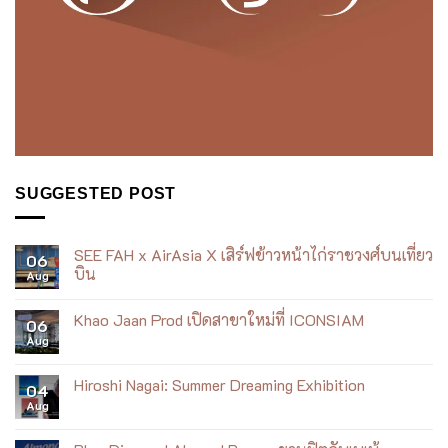
SUGGESTED POST
SEE FAH x AirAsia X เสิร์ฟข้าวหน้าไก่ราชวงศ์บนเที่ยว
06
บิน
Aug
No
Comments
Khao Jaan Prod เปิดสาขาใหม่ที่ ICONSIAM
on
06
SEE
Aug
No
FAH
Comments
x
on
AirAsia
Khao
Hiroshi Nagai: Summer Dreaming Exhibition
X
04
Jaan
เสิร์ฟ
Aug
Prod
No
ข้าว
เปิด
Comments
หน้า
สาขา
on
ไก่
ใหม่
Hiroshi