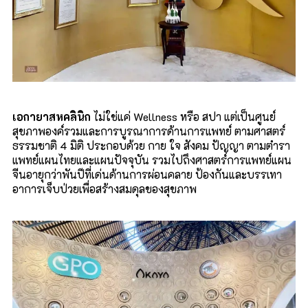
เอกา
ยาสห
คลินิก
ไม่ใช่แค่
Wellness
หรือ สปา
แต่เป็น
ศูนย์
สุขภาพองค์รวมและการบูร
ณา
การด้านการแพทย์
ตาม
ศาสตร์
ธรรมชาติ
4
มิติ ประกอบด้วย กาย ใจ สังคม ปัญญา
ตามตำรา
แพทย์แผนไทยและแผนปัจจุบัน รวมไปถึงศาสตร์การแพทย์แผน
จีนอายุกว่าพันปีที่เด่นด้านการผ่อนคลาย ป้องกันและบรรเทา
อาการเจ็บป่วยเพื่อสร้างสมดุลของสุขภาพ