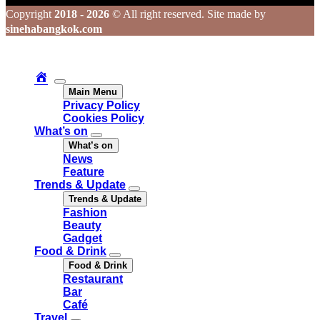
Copyright
2018 - 2026
© All right reserved. Site made by
sinehabangkok.com
Main Menu
Privacy Policy
Cookies Policy
What’s on
What’s on
News
Feature
Trends & Update
Trends & Update
Fashion
Beauty
Gadget
Food & Drink
Food & Drink
Restaurant
Bar
Café
Travel