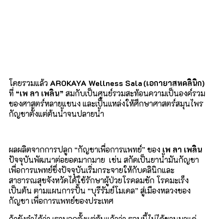
โดยรวมแล้ว
AROKAYA Wellness Sala (
เอกายาสหคลินิก)
ที่
“
เพ ลา เพลิน
”
สมกับเป็นศูนย์รวมสะท้อนความเป็นองค์รวม
ของศาสตร์หลายแขนง และเป็นแหล่งให้ศึกษาศาสตร์สมุนไพร
กัญชาตั้งแต่ต้นน้ำจนปลายน้ำ
ผลผลิตจากการปลูก
“
กัญชาเพื่อการแพทย์
”
ของ
เพ ลา เพลิน
ปัจจุบันพัฒนาต่อยอดมากมาย เช่น สกัดเป็นยาน้ำมันกัญชา
เพื่อการแพทย์ซึ่งปัจจุบันเริ่มกระจายให้กับคลินิกและ
สาธารณสุขจังหวัดได้ใช้รักษาผู้ป่วยโรคลมชัก โรคมะเร็ง
เป็นต้น ตามแผนการปั้น
“
บุรีรัมย์โมเดล
”
สู่เมืองหลวงของ
กัญชา เพื่อการแพทย์ของประเทศ
ถ้ายังจำได้ว่า เราบอกตั้งแต่ต้นแล้วว่า รอบนี้ไม่ได้ชวนมาแค่