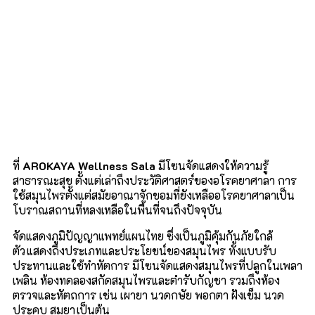
ที่
AROKAYA Wellness Sala
มีโซนจัดแสดงให้ความรู้
สาธารณะสุข ตั้งแต่เ
ล่าถึงประวัติศาสตร์ของอโรคยาศาลา
การ
ใช้สมุนไพรตั้งแต่สมัยอาณาจักขอมที่ยังเหลืออโรคยาศาลาเป็น
โบราณสถานที่หลงเหลือในพื้นที่จนถึงปัจจุบัน
จัดแสดงภูมิปัญญาแพทย์แผนไทย ซึ่งเป็นภูมิคุ้มกันภัยใกล้
ตัว
แสดงถึงประเภทและประโยชน์ของสมุนไพร ทั้งแบบรับ
ประทานและใช้ทำหัตการ มีโซนจัดแสดงสมุนไพรที่ปลูกในเพลา
เพลิน
ห้องทดลองสกัดสมุนไพรและตำรับกัญชา
รวมถึงห้อง
ตรวจและหัตถการ
เช่น เผายา นวดกษัย
พอกตา
ฝังเข็ม นวด
ประคบ สุมยา
เป็นต้น