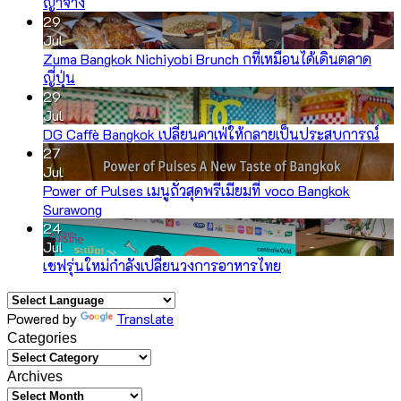
ญาจาง
29
Jul
Zuma Bangkok Nichiyobi Brunch กที่เหมือนได้เดินตลาด
ญี่ปุ่น
29
Jul
DG Caffè Bangkok เปลี่ยนคาเฟ่ให้กลายเป็นประสบการณ์
27
Jul
Power of Pulses เมนูถั่วสุดพรีเมียมที่ voco Bangkok
Surawong
24
Jul
เชฟรุ่นใหม่กำลังเปลี่ยนวงการอาหารไทย
Powered by
Translate
Categories
Archives