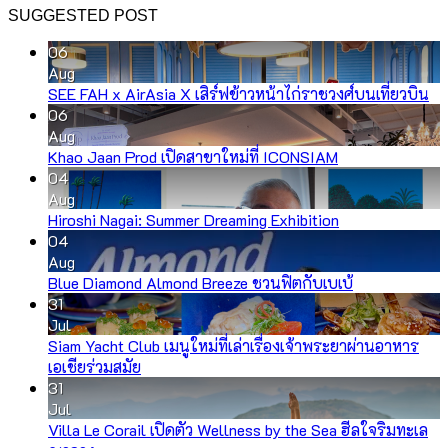
SUGGESTED POST
06
Aug
SEE FAH x AirAsia X เสิร์ฟข้าวหน้าไก่ราชวงศ์บนเที่ยวบิน
06
Aug
Khao Jaan Prod เปิดสาขาใหม่ที่ ICONSIAM
04
Aug
Hiroshi Nagai: Summer Dreaming Exhibition
04
Aug
Blue Diamond Almond Breeze ชวนฟิตกับเบเบ้
31
Jul
Siam Yacht Club เมนูใหม่ที่เล่าเรื่องเจ้าพระยาผ่านอาหาร
เอเชียร่วมสมัย
31
Jul
Villa Le Corail เปิดตัว Wellness by the Sea ฮีลใจริมทะเล