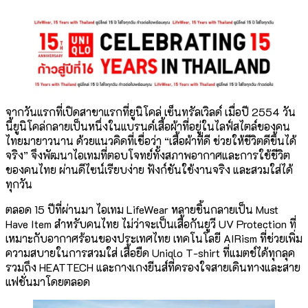
จากวันแรกที่เปิดสาขาแรกที่ยูนิโคล่ เซ็นทรัลเวิลด์ เมื่อปี 2554 วัน
นี้ยูนิโคล่กลายเป็นหนึ่งในแบรนด์เสื้อผ้าที่อยู่ในไลฟ์สไตล์ของคน
ไทยมายาวนาน ด้วยแนวคิดที่เชื่อว่า “เสื้อผ้าที่ดี ช่วยให้ชีวิตดีขึ้นได้
จริง” จึงพัฒนาไอเทมที่ตอบโจทย์ทั้งสภาพอากาศและการใช้ชีวิต
ของคนไทย ผ่านดีไซน์เรียบง่าย ฟังก์ชันใช้งานจริง และสวมใส่ได้
ทุกวัน
ตลอด 15 ปีที่ผ่านมา ไอเทม LifeWear หลายชิ้นกลายเป็น Must
Have Item สำหรับคนไทย ไม่ว่าจะเป็นเสื้อกันยูวี UV Protection ที่
เหมาะกับอากาศร้อนของประเทศไทย เทคโนโลยี AIRism ที่ช่วยเพิ่ม
ความสบายในการสวมใส่ เสื้อยืด Uniqlo T-shirt ที่แมตช์ได้ทุกลุค
รวมถึง HEATTECH และกางเกงยีนส์ที่ครองใจสายเดินทางและสาย
แฟชั่นมาโดยตลอด