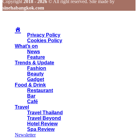
Copyright
2018 - 2026
© All right reserved. Site made by
sinehabangkok.com
Privacy Policy
Cookies Policy
What’s on
News
Feature
Trends & Update
Fashion
Beauty
Gadget
Food & Drink
Restaurant
Bar
Café
Travel
Travel Thailand
Travel Beyond
Hotel Review
Spa Review
Newsletter