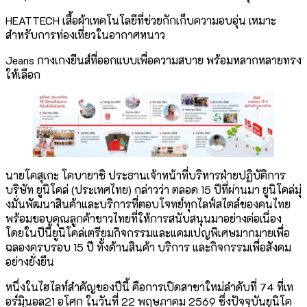
HEATTECH เสื้อผ้าเทคโนโลยีที่ช่วยกักเก็บความอบอุ่น เหมาะ
สำหรับการท่องเที่ยวในอากาศหนาว
Jeans กางเกงยีนส์ที่ออกแบบเพื่อความสบาย พร้อมหลากหลายทรง
ให้เลือก
นายโคสุเกะ โคบายาชิ ประธานเจ้าหน้าที่บริหารฝ่ายปฏิบัติการ
บริษัท ยูนิโคล่ (ประเทศไทย) กล่าวว่า ตลอด 15 ปีที่ผ่านมา ยูนิโคล่มุ่
งมั่นพัฒนาสินค้าและบริการที่ตอบโจทย์ทุกไลฟ์สไตล์ของคนไทย
พร้อมขอบคุณลูกค้าชาวไทยที่ให้การสนับสนุนมาอย่างต่อเนื่อง
โดยในปีนี้ยูนิโคล่เตรียมกิจกรรมและแคมเปญพิเศษมากมายเพื่อ
ฉลองครบรอบ 15 ปี ทั้งด้านสินค้า บริการ และกิจกรรมเพื่อสังคม
อย่างยั่งยืน
หนึ่งในไฮไลท์สำคัญของปีนี้ คือการเปิดสาขาใหม่ลำดับที่ 74 ที่เท
อร์มินอล21 อโศก ในวันที่ 22 พฤษภาคม 2569 ซึ่งปัจจุบันยูนิโค