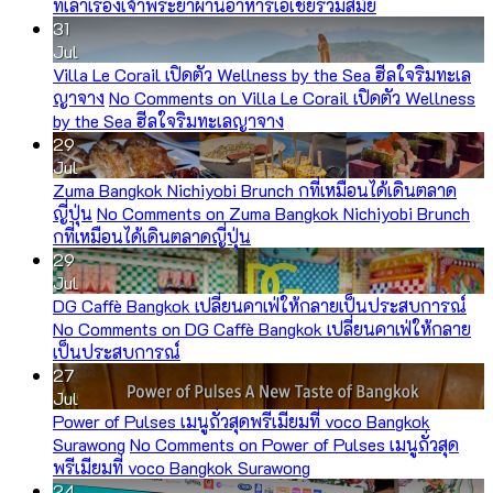
ที่เล่าเรื่องเจ้าพระยาผ่านอาหารเอเชียร่วมสมัย
31
Jul
Villa Le Corail เปิดตัว Wellness by the Sea ฮีลใจริมทะเล
ญาจาง
No Comments
on Villa Le Corail เปิดตัว Wellness
by the Sea ฮีลใจริมทะเลญาจาง
29
Jul
Zuma Bangkok Nichiyobi Brunch กที่เหมือนได้เดินตลาด
ญี่ปุ่น
No Comments
on Zuma Bangkok Nichiyobi Brunch
กที่เหมือนได้เดินตลาดญี่ปุ่น
29
Jul
DG Caffè Bangkok เปลี่ยนคาเฟ่ให้กลายเป็นประสบการณ์
No Comments
on DG Caffè Bangkok เปลี่ยนคาเฟ่ให้กลาย
เป็นประสบการณ์
27
Jul
Power of Pulses เมนูถั่วสุดพรีเมียมที่ voco Bangkok
Surawong
No Comments
on Power of Pulses เมนูถั่วสุด
พรีเมียมที่ voco Bangkok Surawong
24