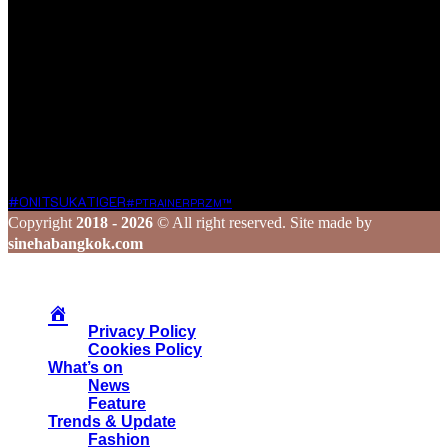
เรายินดีต้อนรับทุกองค์กร และบุคคลที่มีเนื้อหาคุณภาพและเป็น
ประโยชน์ต่อสังคม ซึ่งไม่ละเมิดหลักจริยธรรมในการใช้ชีวิต ใน
กรณีที่ท่านแชร์ข้อมูลดี ๆ มาให้เรา เราจะส่งต่อเนื้อหานั้นผ่านช่อง
ทาง Social Media ของเรา เพื่อกระจายความรู้และประสบการณ์ดี
ๆ ไปยังเพื่อน ๆ ในวงกว้าง
ร่วมสร้างสรรค์ และแชร์เรื่องราวดี ๆ ไปพร้อมกับเรา
Tags
#ONITSUKATIGER
#PTRAINERPRZM™
Copyright
2018 - 2026
© All right reserved. Site made by
sinehabangkok.com
Privacy Policy
Cookies Policy
What’s on
News
Feature
Trends & Update
Fashion