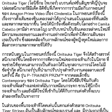
Onitsuka Tiger (โอนิซึกะ ไทเกอร์) แบรนด์แฟชั่นสัญชาติญี่ปุ่นจะ
ปล่อยสนีกเกอร์ลิมิเต็ด อิดิชั่นที่เกิดจากการร่วมมือกับภาพยนตร์
ของ Amazon Prime Video เรื่อง Cinderella ในภาพยนตร์เรื่องนี้
เรื่องราวดั้งเดิมของซินเดอเรลล่าได้ถูกนำเสนอในมุมมองที่ทันสมัย
และหลากหลายมากขึ้น โดยได้นักร้องชื่อดังระดับโลกอย่าง Camila
Cabello (คามิล่า คาเบลโญ) มารับบทนำเป็นซินเดอเรลล่าคนใหม่ที่
มีความทะเยอทะยานและทำงานอย่างหนักเพื่อทำให้ความฝันของ
เธอเป็นจริง ซึ่งสอดคล้องกับภาพลักษณ์ของผู้หญิงยุคใหม่และการ
สื่อสารความหลากหลายที่ได้รับ
การสนับสนุนในภาพยนตร์เรื่องนี้ Onitsuka Tiger จึงได้สร้างสรรค์
สนีกเกอร์ขึ้นโดยอิงจากการตีความใหม่ของรองเท้าแก้วในนิยาย ที่
จะช่วยให้ทุกคนสามารถเป็นตัวเอกได้ในทุกสถานการณ์โดยไม่มี
ข้อจำกัด สนีกเกอร์รุ่นที่นำมาปรับปรุงสำหรับงานคอลลาบอเรชั่
นครั้งนี้ คือ รุ่น P-TRAINER PRZM™ จากคอลเล็กชั่น
Contemporary ของ Onitsuka Tiger โดยได้ใช้สีปริซึมกับตัว
รองเท้าเพื่อสร้างเอฟเฟกต์มันวาวเหมือนกระจก ชวนให้นึกถึง
รองเท้าแก้ว และยังมีดีไซน์ที่เข้ากันได้ดีกับการแต่งตัวทั้งแบบ
ลำลองหรือเป็นทางการ
ในส่วนของพื้นรองเท้าที่โดดเด่นนั้นตกแต่งด้วยลาย Onitsuka
Tiger Stripes อันเป็นสัญลักษณ์ของแบรนด์ และ มีรูปมงกุฏที่เป็น