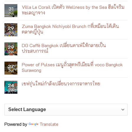
ชวน
Comments
ฟิต
Villa Le Corail เปิดตัว Wellness by the Sea ฮีลใจริม
on
31
กับ
Siam
ทะเลญาจาง
Jul
เบ
Yacht
เบ้
Club
No
เมนู
Comments
Zuma Bangkok Nichiyobi Brunch กที่เหมือนได้เดิน
ใหม่
on
29
ที่
Villa
ตลาดญี่ปุ่น
Jul
เล่า
Le
เรื่อง
Corail
No
เจ้าพระยา
เปิด
Comments
DG Caffè Bangkok เปลี่ยนคาเฟ่ให้กลายเป็น
ผ่าน
ตัว
on
29
อาหาร
Wellness
Zuma
ประสบการณ์
Jul
เอเชีย
by
Bangkok
ร่วม
the
Nichiyobi
No
สมัย
Sea
Brunch
Comments
Power of Pulses เมนูถั่วสุดพรีเมียมที่ voco Bangkok
ฮีล
ก
on
27
ใจ
ที่
DG
Surawong
Jul
ริม
เหมือน
Caffè
ทะเล
ได้
Bangkok
No
ญา
เดิน
เปลี่ยน
Comments
เชฟรุ่นใหม่กำลังเปลี่ยนวงการอาหารไทย
จาง
ตลาด
คาเฟ่
on
24
ญี่ปุ่น
ให้
Power
Jul
No
กลาย
of
Comments
เป็น
Pulses
on
ประสบการณ์
เมนู
เชฟ
ถั่ว
รุ่น
สุด
ใหม่
พรีเมียม
กำลัง
ที่
เปลี่ยน
voco
วงการ
Bangkok
Powered by
Translate
อาหาร
Surawong
ไทย