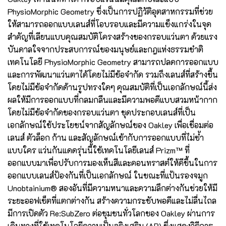
PhysioMorphic Geometry ซึ่งเป็นการปฏิวัติอุตสาหกรรมที่ช่วย
ให้สามารถออกแบบเลนส์ที่โอบรอบและมีความแข็งแกร่งในจุด
สำคัญที่เลียนแบบคุณสมบัติโครงสร้างของกรอบแว่นตา ด้วยแรง
บันดาลใจจากประสบการณ์ของมนุษย์และกฎแห่งธรรมชำติ
เทคโนโลยี PhysioMorphic Geometry สามารถปลดการออกแบบ
และการพัฒนาแว่นตาได้โดยไม่มีข้อจำกัด รวมถึงเลนส์ที่สร้างขึ้น
โดยไม่มีข้อจำกัดด้านรูปทรงใดๆ คุณสมบัติที่เป็นเอกลักษณ์นี้ส่ง
ผลให้มีการออกแบบที่กลมกลืนและมีความพอดีแบบสวมหน้ากาก
โดยไม่มีข้อจำกัดของกรอบแว่นตา ชุดประกอบเลนส์ที่เป็น
เอกลักษณ์ใช้ประโยชน์จากสัญลักษณ์ของ Oakley เพื่อเชื่อมต่อ
เลนส์ ตัวล็อก ก้าน และสัญลักษณ์เข้ากับการออกแบบที่ไม่ซ้ำ
แบบใคร แว่นกันแดดรุ่นนี้ใช้เทคโนโลยีเลนส์ Prizm™ ที่
ออกแบบมาเพื่อปรับการมองเห็นสีและคอนทราสต์ให้ดีขึ้นในการ
ออกแบบเลนส์ป้องกันที่เป็นเอกลักษณ์ ในขณะที่แป้นรองจมูก
Unobtainium® สองอันที่มีความหนาและความลึกต่างกันช่วยให้มี
ระยะออฟเซ็ตที่แตกต่างกัน สร้างความกระชับพอดีและไม่ลื่นไถล
มีการเปิดตัว Re:SubZero ต่อชุมชนทั่วโลกของ Oakley ผ่านการ
เดินทางที่ใช้เทคโนโลยีความเป็นจริงเสริม (AR) ซึ่งแสดงวิธีการ