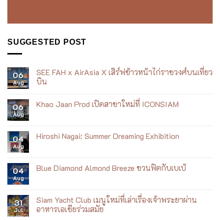
SUGGESTED POST
SEE FAH x AirAsia X เสิร์ฟข้าวหน้าไก่ราชวงศ์บนเที่ยว
06
บิน
Aug
No
Comments
Khao Jaan Prod เปิดสาขาใหม่ที่ ICONSIAM
on
06
SEE
Aug
No
FAH
Comments
x
on
AirAsia
Khao
Hiroshi Nagai: Summer Dreaming Exhibition
X
04
Jaan
เสิร์ฟ
Aug
Prod
No
ข้าว
เปิด
Comments
หน้า
สาขา
on
ไก่
ใหม่
Hiroshi
Blue Diamond Almond Breeze ชวนฟิตกับเบเบ้
ราชวงศ์
04
ที่
Nagai:
บน
Aug
ICONSIAM
Summer
No
เที่ยว
Dreaming
Comments
บิน
Exhibition
on
Blue
Siam Yacht Club เมนูใหม่ที่เล่าเรื่องเจ้าพระยาผ่าน
31
Diamond
อาหารเอเชียร่วมสมัย
Jul
Almond
Breeze
No