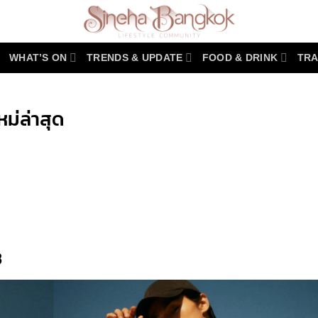
WHAT’S ON
TRENDS & UPDATE
FOOD & DRINK
TRA
ม่ล่าสุด
r
y
3