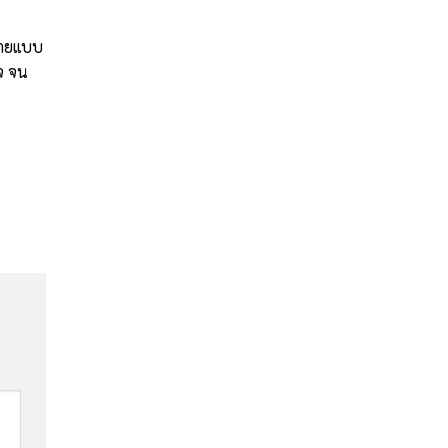
นายแบบ
จ จน