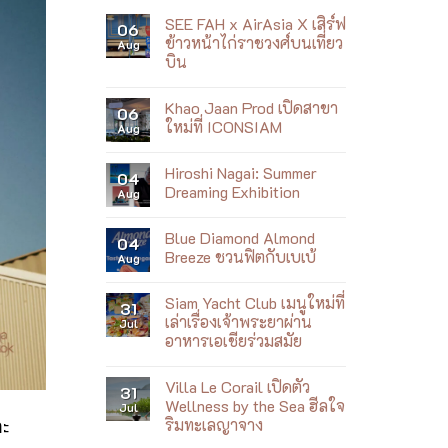
SEE FAH x AirAsia X เสิร์ฟ
06
ข้าวหน้าไก่ราชวงศ์บนเที่ยว
Aug
บิน
No
Comments
Khao Jaan Prod เปิดสาขา
on
06
SEE
ใหม่ที่ ICONSIAM
Aug
FAH
x
No
AirAsia
Comments
Hiroshi Nagai: Summer
X
on
04
เสิร์ฟ
Khao
Dreaming Exhibition
Aug
ข้าว
Jaan
หน้า
Prod
No
ไก่
เปิด
Comments
Blue Diamond Almond
ราชวงศ์
สาขา
on
04
บน
ใหม่
Hiroshi
Breeze ชวนฟิตกับเบเบ้
Aug
เที่ยว
ที่
Nagai:
บิน
ICONSIAM
Summer
No
Dreaming
Comments
Siam Yacht Club เมนูใหม่ที่
Exhibition
on
31
Blue
เล่าเรื่องเจ้าพระยาผ่าน
Jul
Diamond
อาหารเอเชียร่วมสมัย
Almond
Breeze
No
ชวน
Comments
ฟิต
Villa Le Corail เปิดตัว
on
31
กับ
Siam
Wellness by the Sea ฮีลใจ
Jul
เบ
Yacht
ละ
เบ้
ริมทะเลญาจาง
Club
เมนู
No