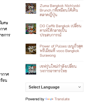
ใหม่
Comments
ที่
Zuma Bangkok Nichiyobi
on
29
เล่า
Villa
Brunch กที่เหมือนได้เดิน
Jul
เรื่อง
Le
เจ้าพระยา
ตลาดญี่ปุ่น
Corail
ผ่าน
เปิด
No
อาหาร
ตัว
พิเศษ
Comments
เอเชีย
Wellness
DG Caffè Bangkok เปลี่ยน
on
29
ร่วม
by
ากาศ
Zuma
สมัย
คาเฟ่ให้กลายเป็น
Jul
the
Bangkok
Sea
ประสบการณ์
สายการ
Nichiyobi
ฮีล
Brunch
No
ใจ
ก
Comments
ริม
ที่
Power of Pulses เมนูถั่วสุด
on
27
ทะเล
เหมือน
DG
ญา
พรีเมียมที่ voco Bangkok
Jul
ได้
Caffè
จาง
เดิน
Surawong
Bangkok
ตลาด
เปลี่ยน
No
ญี่ปุ่น
คาเฟ่
Comments
ให้
เชฟรุ่นใหม่กำลังเปลี่ยน
on
24
กลาย
Power
วงการอาหารไทย
Jul
เป็น
of
อากาศ
ประสบการณ์
Pulses
No
เมนู
Comments
าร้อน
ถั่ว
on
สุด
เชฟ
พรีเมียม
รุ่น
ที่
ใหม่
voco
กำลัง
Bangkok
เปลี่ยน
Powered by
Translate
Surawong
วงการ
อาหาร
ไทย