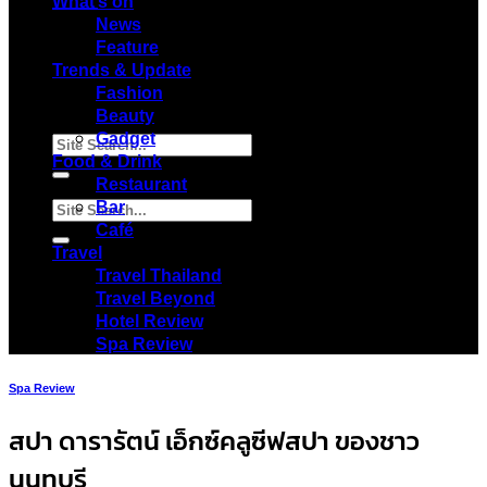
Menu
What’s on
News
Feature
Trends & Update
Fashion
Beauty
Gadget
Food & Drink
Restaurant
Bar
Café
Travel
Travel Thailand
Travel Beyond
Hotel Review
Spa Review
Spa Review
สปา ดารารัตน์ เอ็กซ์คลูซีฟสปา ของชาว
นนทบุรี