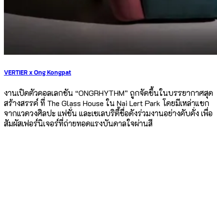
VERTIER x Ong Kongpat
งานเปิดตัวคอลเลกชัน “ONGRHYTHM” ถูกจัดขึ้นในบรรยากาศสุด
สร้างสรรค์ ที่ The Glass House ใน Nai Lert Park โดยมีเหล่าแขก
จากแวดวงศิลปะ แฟชั่น และเซเลบริตี้ชื่อดังร่วมงานอย่างคับคั่ง เพื่อ
สัมผัสเฟอร์นิเจอร์ที่ถ่ายทอดแรงบันดาลใจผ่านสี