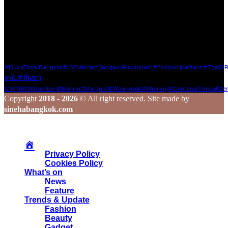
ๆ ไปยังเพื่อน ๆ ในวงกว้าง
ร่วมสร้างสรรค์ และแชร์เรื่องราวดี ๆ ไปพร้อมกับเรา
Tags
#Iconsiam
#TheStR
#DusitThaniBangkok
#JWMarriottBangkok
#FashionMatters
#สิเน่หา
พาไป
บางกอก
#wbangkok
#Guerlain
#MarriottMarquis
#Sharing
#CentaraGrandatCen
Copyright
2018 - 2026
© All right reserved. Site made by
sinehabangkok.com
Privacy Policy
Cookies Policy
What’s on
News
Feature
Trends & Update
Fashion
Beauty
Gadget