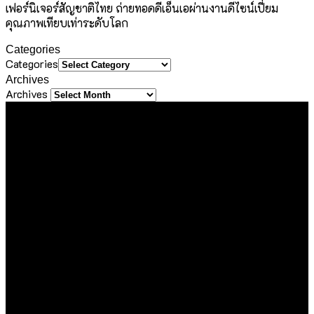
เฟอร์นิเจอร์สัญชาติไทย ถ่ายทอดดีเอ็นเอผ่านงานดีไซน์เปี่ยม
คุณภาพเทียบเท่าระดับโลก
Categories
Categories
Archives
Archives
About Us
ขอขอบคุณทุกท่านที่เข้ามาเยี่ยมชมเว็บไซต์ Sineha Bangkok
เราตั้งใจสร้างสรรค์เว็บไซต์แห่งนี้ขึ้นมาเพื่อเป็นชุมชนไลฟ์สไตล์
ขนาดเล็กที่รวบรวม และแบ่งปันประสบการณ์ดี ๆ ของคนรักการ
ใช้ชีวิต ด้วยความตั้งใจที่จะถ่ายทอดเรื่องราวดี ๆ ที่เราได้พบเจอใน
ทุกมิติของชีวิต ไม่ว่าจะเป็นการเดินทาง การรับประทานอาหาร
ความชื่นชอบในสิ่งต่าง ๆ หรือความรู้ที่น่าสนใจ ไม่ว่าจะเป็นเนื้อหา
ที่ได้รับเชิญหรือเสาะแสวงหามาด้วยตัวเอง
เรายินดีต้อนรับทุกองค์กร และบุคคลที่มีเนื้อหาคุณภาพและเป็น
ประโยชน์ต่อสังคม ซึ่งไม่ละเมิดหลักจริยธรรมในการใช้ชีวิต ใน
กรณีที่ท่านแชร์ข้อมูลดี ๆ มาให้เรา เราจะส่งต่อเนื้อหานั้นผ่านช่อง
ทาง Social Media ของเรา เพื่อกระจายความรู้และประสบการณ์ดี