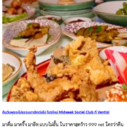
คืนวันพุธจะไม่ธรรมดาอีกต่อไป โปรใหม่ Midweek Social Club ที่ Ventisi
มาดื่ม มาดริ๊ง มาอีท แบบไม่อั้น ในราคาสุดว้าว 999 net ใครว่าคืน