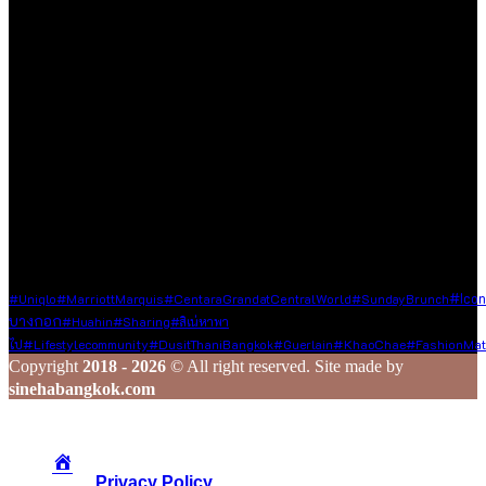
ทุกมิติของชีวิต ไม่ว่าจะเป็นการเดินทาง การรับประทานอาหาร
ความชื่นชอบในสิ่งต่าง ๆ หรือความรู้ที่น่าสนใจ ไม่ว่าจะเป็นเนื้อหา
ที่ได้รับเชิญหรือเสาะแสวงหามาด้วยตัวเอง
เรายินดีต้อนรับทุกองค์กร และบุคคลที่มีเนื้อหาคุณภาพและเป็น
ประโยชน์ต่อสังคม ซึ่งไม่ละเมิดหลักจริยธรรมในการใช้ชีวิต ใน
กรณีที่ท่านแชร์ข้อมูลดี ๆ มาให้เรา เราจะส่งต่อเนื้อหานั้นผ่านช่อง
ทาง Social Media ของเรา เพื่อกระจายความรู้และประสบการณ์ดี
ๆ ไปยังเพื่อน ๆ ในวงกว้าง
ร่วมสร้างสรรค์ และแชร์เรื่องราวดี ๆ ไปพร้อมกับเรา
Tags
#Ico
#Uniqlo
#MarriottMarquis
#CentaraGrandatCentralWorld
#SundayBrunch
บางกอก
#Huahin
#Sharing
#สิเน่หาพา
#lifestylecommunity
#KhaoChae
ไป
#DusitThaniBangkok
#Guerlain
#FashionMat
Copyright
2018 - 2026
© All right reserved. Site made by
sinehabangkok.com
Privacy Policy