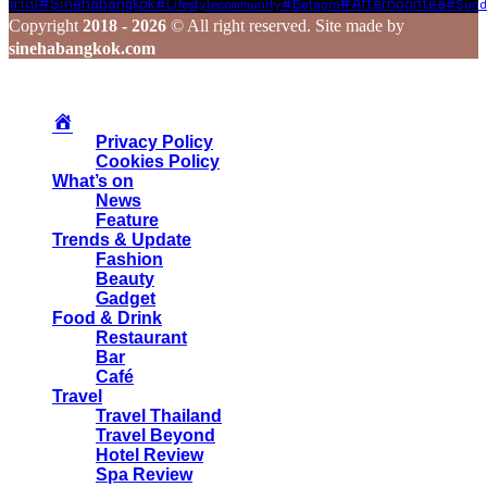
#afternoontea
#sinehabangkok
#lifestylecommunity
#Betagro
พาไป
#Sund
Copyright
2018 - 2026
© All right reserved. Site made by
sinehabangkok.com
Privacy Policy
Cookies Policy
What’s on
News
Feature
Trends & Update
Fashion
Beauty
Gadget
Food & Drink
Restaurant
Bar
Café
Travel
Travel Thailand
Travel Beyond
Hotel Review
Spa Review