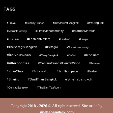
TAGS
#wbangkok
#Travel
#SundayBrunch
#JWMarriottBangkok
#lifestylecommunity
#MarriottMarquis
#MarriottBonvoy
#FashionMatters
#Guerlain
#fashion
#Uniqlo
#TheStRegisBangkok
#Betagro
#socialcommunity
#สิเน่หาบางกอก
#Iconsiam
#MoxyBangkok
#Buffet
#afternoontea
#CentaraGrandatCentralWorld
#pattaya
#KhaoChae
#JimThompson
#สิเน่หาพาไป
#Huahin
#sinehabangkok
#Sharing
#DusitThaniBangkok
#ConradBangkok
#TheSiamTeaRoom
Copyright
2018 - 2026
© All right reserved. Site made by
sinehabangkok.com