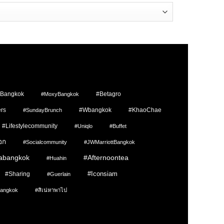
sBangkok
#Betagro
#MoxyBangkok
rs
#wbangkok
#KhaoChae
#SundayBrunch
#lifestylecommunity
#Uniqlo
#Buffet
อก
#socialcommunity
#JWMarriottBangkok
#afternoontea
abangkok
#Huahin
#Iconsiam
#Sharing
#Guerlain
angkok
#สิเน่หาพาไป