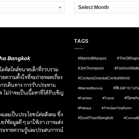
Archives
TAGS
ineha Bangkok
#MarriottMarquis
#TheStRegi
มชนไลฟ์สไตล์ขนาดเล็กที่รวบรวม
#JimThompson
#FashionMatte
ยความตั้งใจที่จะถ่ายทอดเรื่อง
#CentaraGrandatCentralWorld
ป็นการเดินทาง การรับประทาน
#สิเน่หาบางก
#MarriottBonvoy
ไม่ว่าจะเป็นเนื้อหาที่ได้รับเชิญ
#sineh
#fashion
#Travel
#pattaya
#TheSiamTeaRoom
าพและเป็นประโยชน์ต่อสังคม ซึ่ง
#DusitThaniBangkok
#ConradB
ร์ข้อมูลดี ๆ มาให้เรา เราจะส่ง
ื่อกระจายความรู้และประสบการณ์