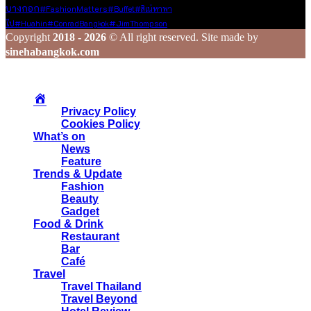
บางกอก
#FashionMatters
#Buffet
#สิเน่หาพา
#JimThompson
ไป
#Huahin
#ConradBangkok
Copyright
2018 - 2026
© All right reserved. Site made by
sinehabangkok.com
Privacy Policy
Cookies Policy
What’s on
News
Feature
Trends & Update
Fashion
Beauty
Gadget
Food & Drink
Restaurant
Bar
Café
Travel
Travel Thailand
Travel Beyond