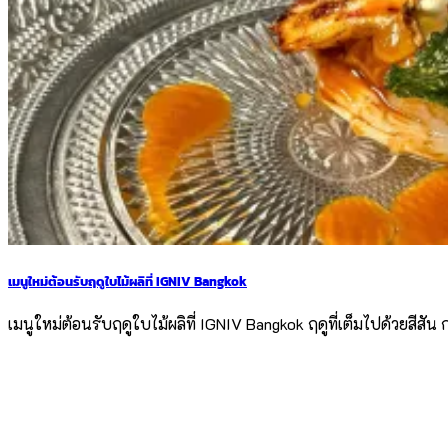
เมนูใหม่ต้อนรับฤดูใบไม้ผลิที่ IGNIV Bangkok
เมนูใหม่ต้อนรับฤดูใบไม้ผลิที่ IGNIV Bangkok ฤดูที่เต็มไปด้วยสีส