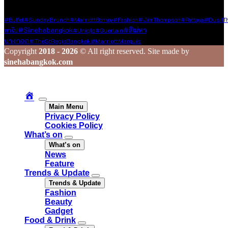
Tags
#JimThompson
#Buffet
#SundayBrunch
#MarriottBonvoy
#fashion
#pattaya
#DusitT
#sinehabangkok
#สิเน่หา
พาไป
#Uniqlo
#Guerlain
บางกอก
#TheStRegisBangkok
#MarriottMarquis
Copyright
2018 - 2026
© All right reserved. Site made by
sinehabangkok.com
Main Menu
Privacy Policy
Cookies Policy
What’s on
What’s on
News
Feature
Trends & Update
Trends & Update
Fashion
Beauty
Gadget
Food & Drink