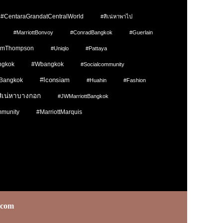
#CentaraGrandatCentralWorld
#สิเน่หาพาไป
#MarriottBonvoy
#ConradBangkok
#Guerlain
imThompson
#Uniqlo
#pattaya
ngkok
#wbangkok
#socialcommunity
#Iconsiam
Bangkok
#Huahin
#fashion
สิเน่หาบางกอก
#JWMarriottBangkok
mmunity
#MarriottMarquis
.com