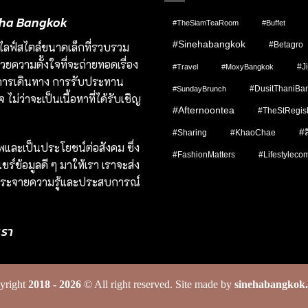
ineha Bangkok
#TheSiamTeaRoom
#Buffet
#sinehabangkok
มชนไลฟ์สไตล์ขนาดเล็กที่รวบรวม
#Betagro
ยความตั้งใจที่จะถ่ายทอดเรื่อง
#J
#Travel
#MoxyBangkok
ป็นการเดินทาง การรับประทาน
#DusitThaniBa
#SundayBrunch
ไม่ว่าจะเป็นเนื้อหาที่ได้รับเชิญ
#afternoontea
#TheStRegis
#
#Sharing
#KhaoChae
าพและเป็นประโยชน์ต่อสังคม ซึ่ง
#FashionMatters
#lifestyleco
ร์ข้อมูลดี ๆ มาให้เรา เราจะส่ง
ื่อกระจายความรู้และประสบการณ์
เรา
yright
2018 - 2026
© All right reserved. Site made by
sinehabangkok