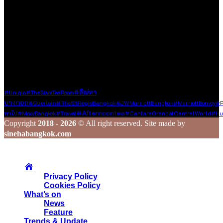
ประโยชน์ต่อสังคม ซึ่งไม่ละเมิดหลักจริยธรรมในการใช้ชีวิต ใน
กรณีที่ท่านแชร์ข้อมูลดี ๆ มาให้เรา เราจะส่งต่อเนื้อหานั้นผ่านช่อง
ทาง Social Media ของเรา เพื่อกระจายความรู้และประสบการณ์ดี
ๆ ไปยังเพื่อน ๆ ในวงกว้าง
ร่วมสร้างสรรค์ และแชร์เรื่องราวดี ๆ ไปพร้อมกับเรา
Tags
#สิเน่หา
#Uniqlo
#TheSiamTeaRoom
บางกอก
#TheStRegisBangkok
#Guerlain
#JWMarriottBangkok
#MarriottBonvoy
#p
#afternoontea
พาไป
#MoxyBangkok
#Travel
#CentaraGrandatCentralWorld
#Hu
Copyright
2018 - 2026
© All right reserved. Site made by
sinehabangkok.com
Privacy Policy
Cookies Policy
What’s on
News
Feature
Trends & Update