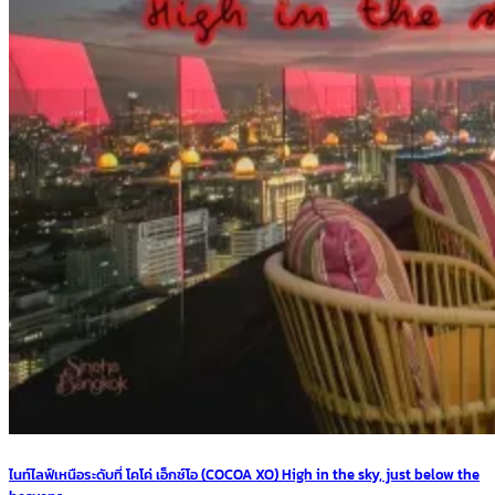
ไนท์ไลฟ์เหนือระดับที่ โคโค่ เอ็กซ์โอ (COCOA XO) High in the sky, just below the