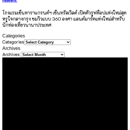
heavens
โรงแรมเซ็นทาราแกรนด์ฯ เซ็นทรัลเวิลด์ เปิดตัวรูฟท็อปแห่งใหม่สุด
หรูใจกลางกรุง ชมวิวแบบ 360 องศา แลนด์มาร์คแห่งใหม่สำหรับ
นักท่องเที่ยวนานาประเทศ
Categories
Categories
Archives
Archives
About Us
ขอขอบคุณทุกท่านที่เข้ามาเยี่ยมชมเว็บไซต์ Sineha Bangkok
เราตั้งใจสร้างสรรค์เว็บไซต์แห่งนี้ขึ้นมาเพื่อเป็นชุมชนไลฟ์สไตล์
ขนาดเล็กที่รวบรวม และแบ่งปันประสบการณ์ดี ๆ ของคนรักการ
ใช้ชีวิต ด้วยความตั้งใจที่จะถ่ายทอดเรื่องราวดี ๆ ที่เราได้พบเจอใน
ทุกมิติของชีวิต ไม่ว่าจะเป็นการเดินทาง การรับประทานอาหาร
ความชื่นชอบในสิ่งต่าง ๆ หรือความรู้ที่น่าสนใจ ไม่ว่าจะเป็นเนื้อหา
ที่ได้รับเชิญหรือเสาะแสวงหามาด้วยตัวเอง
เรายินดีต้อนรับทุกองค์กร และบุคคลที่มีเนื้อหาคุณภาพและเป็น