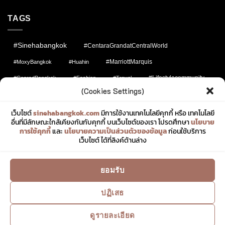
TAGS
#sinehabangkok
#CentaraGrandatCentralWorld
#MarriottMarquis
#MoxyBangkok
#Huahin
#lifestylecommunity
#ConradBangkok
#fashion
#Travel
(Cookies Settings)
#JimThompson
#socialcommunity
#SundayBrunch
#JWMarriottBangkok
#MarriottBonvoy
#สิเน่หาพาไป
เว็บไซต์
sinehabangkok.com
มีการใช้งานเทคโนโลยีคุกกี้ หรือ เทคโนโลยี
อื่นที่มีลักษณะใกล้เคียงกันกับคุกกี้ บนเว็บไซต์ของเรา โปรดศึกษา
นโยบาย
#Sharing
#FashionMatters
#pattaya
#Buffet
การใช้คุกกี้
และ
นโยบายความเป็นส่วนตัวของข้อมูล
ก่อนใช้บริการ
เว็บไซต์ ได้ที่ลิงค์ด้านล่าง
#Iconsiam
#wbangkok
#Guerlain
#TheSiamTeaRoom
#สิเน่หาบางกอก
#Betagro
#TheStRegisBangkok
ยอมรับ
#afternoontea
#KhaoChae
#Uniqlo
#DusitThaniBangkok
ปฏิเสธ
ดูรายละเอียด