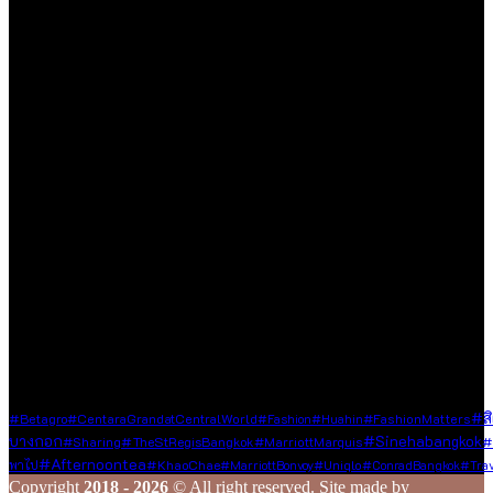
ขอขอบคุณทุกท่านที่เข้ามาเยี่ยมชมเว็บไซต์ Sineha Bangkok
เราตั้งใจสร้างสรรค์เว็บไซต์แห่งนี้ขึ้นมาเพื่อเป็นชุมชนไลฟ์สไตล์
ขนาดเล็กที่รวบรวม และแบ่งปันประสบการณ์ดี ๆ ของคนรักการ
ใช้ชีวิต ด้วยความตั้งใจที่จะถ่ายทอดเรื่องราวดี ๆ ที่เราได้พบเจอใน
ทุกมิติของชีวิต ไม่ว่าจะเป็นการเดินทาง การรับประทานอาหาร
ความชื่นชอบในสิ่งต่าง ๆ หรือความรู้ที่น่าสนใจ ไม่ว่าจะเป็นเนื้อหา
ที่ได้รับเชิญหรือเสาะแสวงหามาด้วยตัวเอง
เรายินดีต้อนรับทุกองค์กร และบุคคลที่มีเนื้อหาคุณภาพและเป็น
ประโยชน์ต่อสังคม ซึ่งไม่ละเมิดหลักจริยธรรมในการใช้ชีวิต ใน
กรณีที่ท่านแชร์ข้อมูลดี ๆ มาให้เรา เราจะส่งต่อเนื้อหานั้นผ่านช่อง
ทาง Social Media ของเรา เพื่อกระจายความรู้และประสบการณ์ดี
ๆ ไปยังเพื่อน ๆ ในวงกว้าง
ร่วมสร้างสรรค์ และแชร์เรื่องราวดี ๆ ไปพร้อมกับเรา
Tags
#สิ
#Betagro
#CentaraGrandatCentralWorld
#fashion
#Huahin
#FashionMatters
บางกอก
#sinehabangkok
#TheStRegisBangkok
#
#Sharing
#MarriottMarquis
#afternoontea
#KhaoChae
พาไป
#MarriottBonvoy
#Uniqlo
#ConradBangkok
#Trav
Copyright
2018 - 2026
© All right reserved. Site made by