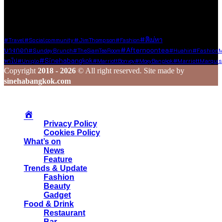
ร่วมสร้างสรรค์ และแชร์เรื่องราวดี ๆ ไปพร้อมกับเรา
Tags
#สิเน่หา
#JimThompson
#Travel
#socialcommunity
#fashion
#afternoontea
บางกอก
#SundayBrunch
#TheSiamTeaRoom
#Huahin
#FashionM
#sinehabangkok
พาไป
#Uniqlo
#MarriottBonvoy
#MoxyBangkok
#MarriottMarquis
Copyright
2018 - 2026
© All right reserved. Site made by
sinehabangkok.com
Privacy Policy
Cookies Policy
What’s on
News
Feature
Trends & Update
Fashion
Beauty
Gadget
Food & Drink
Restaurant
Bar