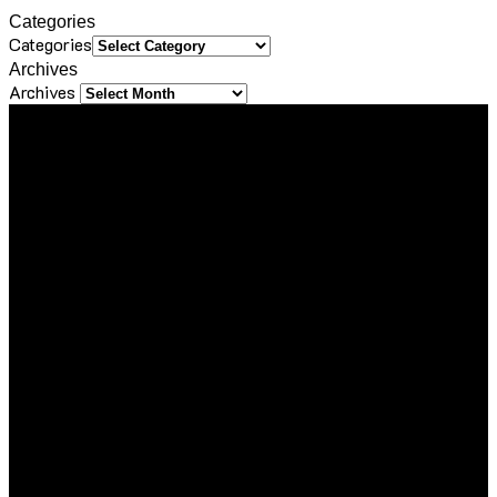
Categories
Categories
Archives
Archives
About Us
ขอขอบคุณทุกท่านที่เข้ามาเยี่ยมชมเว็บไซต์ Sineha Bangkok
เราตั้งใจสร้างสรรค์เว็บไซต์แห่งนี้ขึ้นมาเพื่อเป็นชุมชนไลฟ์สไตล์
ขนาดเล็กที่รวบรวม และแบ่งปันประสบการณ์ดี ๆ ของคนรักการ
ใช้ชีวิต ด้วยความตั้งใจที่จะถ่ายทอดเรื่องราวดี ๆ ที่เราได้พบเจอใน
ทุกมิติของชีวิต ไม่ว่าจะเป็นการเดินทาง การรับประทานอาหาร
ความชื่นชอบในสิ่งต่าง ๆ หรือความรู้ที่น่าสนใจ ไม่ว่าจะเป็นเนื้อหา
ที่ได้รับเชิญหรือเสาะแสวงหามาด้วยตัวเอง
เรายินดีต้อนรับทุกองค์กร และบุคคลที่มีเนื้อหาคุณภาพและเป็น
ประโยชน์ต่อสังคม ซึ่งไม่ละเมิดหลักจริยธรรมในการใช้ชีวิต ใน
กรณีที่ท่านแชร์ข้อมูลดี ๆ มาให้เรา เราจะส่งต่อเนื้อหานั้นผ่านช่อง
ทาง Social Media ของเรา เพื่อกระจายความรู้และประสบการณ์ดี
ๆ ไปยังเพื่อน ๆ ในวงกว้าง