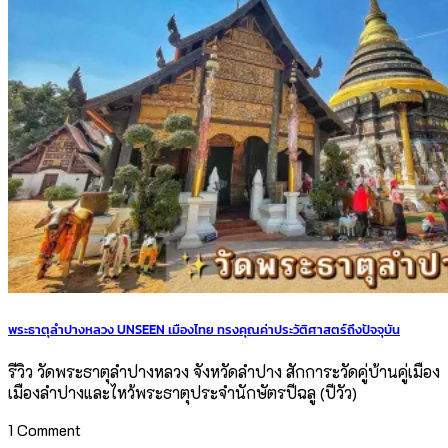
พระธาตุลำปางหลวง UNSEEN เมืองไทย ทรงคุณค่าประวัติศาสตร์ถึงปัจจุบัน
รีวิว วัดพระธาตุลำปางหลวง จังหวัดลำปาง สักการะวัดคู่บ้านคู่เมือง
เมืองลำปางและไหว้พระธาตุประจำนักษัตรปีฉลู (ปีวัว)
1 Comment