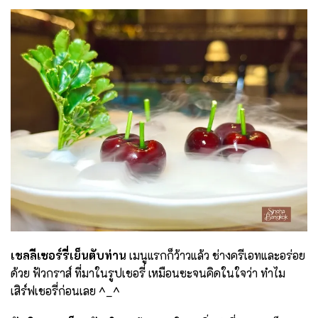
เชลลีเซอร์รี่เย็นตับท่าน
เมนูแรกก็ว้าวแล้ว ช่างครีเอทและอร่อย
ด้วย ฟัวกราส์ ที่มาในรูปเชอรี่ เหมือนซะจนคิดในใจว่า ทำไม
เสิร์ฟเชอรี่ก่อนเลย ^_^