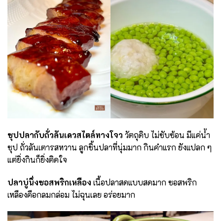
ซุปปลากับถั่วลันเดวสไตล์ทางโจว
วัตถุดิบ ไม่ซับซ้อน มีแค่น้ำ
ซุป ถั่วลันเตารสหวาน ลูกชิ้นปลาที่นุ่มมาก กินคำแรก ยังแปลก ๆ
แต่ยิ่งกินก็ยิ่งติดใจ
ปลาบู่นึ่งซอสพริกเหลือง
เนื้อปลาสดแบบสดมาก ซอสพริก
เหลืองคือกลมกล่อม ไม่ฉุนเลย อร่อยมาก