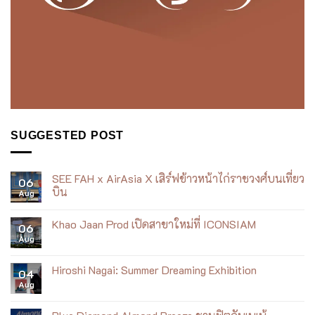
SUGGESTED POST
SEE FAH x AirAsia X เสิร์ฟข้าวหน้าไก่ราชวงศ์บนเที่ยว
06
บิน
Aug
No
Comments
Khao Jaan Prod เปิดสาขาใหม่ที่ ICONSIAM
on
06
SEE
Aug
No
FAH
Comments
x
on
AirAsia
Khao
Hiroshi Nagai: Summer Dreaming Exhibition
X
04
Jaan
เสิร์ฟ
Aug
Prod
No
ข้าว
เปิด
Comments
หน้า
สาขา
on
ไก่
ใหม่
Hiroshi