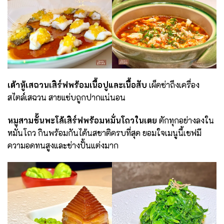
เต้าหู้เสฉวนเสิร์ฟพร้อมเนื้อปูและเนื้อสับ
เผ็ดซ่าถึงเครื่อง
สไตล์เสฉวน สายแซ่บถูกปากแน่นอน
หมูสามชั้นพะโล้เสิร์ฟพร้อมหมั่นโถวในเตย
ตักทุกอย่างลงใน
หมั่นโถว กินพร้อมกันได้นสชาติครบที่สุด ยอมใจเมนูนี้เชฟมี
ความอดทนสูงและช่างปั้นแต่งมาก