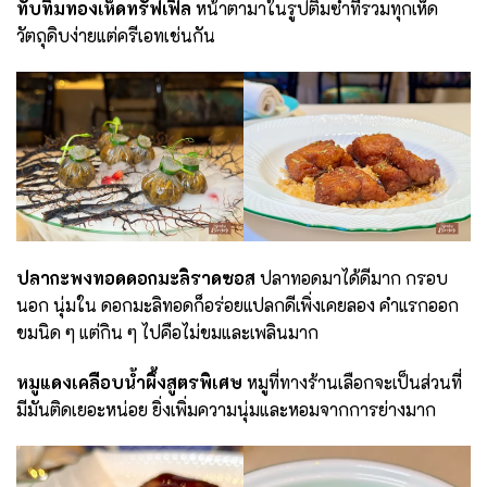
ทับทิมทองเห็ดทรัฟเฟิล
หน้าตามาในรูปติ่มซำที่รวมทุกเห็ด
วัตถุดิบง่ายแต่ครีเอทเช่นกัน
ปลากะพงทอดดอกมะลิราดซอส
ปลาทอดมาได้ดีมาก กรอบ
นอก นุ่มใน ดอกมะลิทอดก็อร่อยแปลกดีเพิ่งเคยลอง คำแรกออก
ขมนิด ๆ แต่กิน ๆ ไปคือไม่ขมและเพลินมาก
หมูแดงเคลือบน้ำผึ้งสูตรพิเศษ
หมูที่ทางร้านเลือกจะเป็นส่วนที่
มีมันติดเยอะหน่อย ยิ่งเพิ่มความนุ่มและหอมจากการย่างมาก