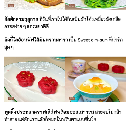
ผัดผักตามฤดูกาล
ที่วันที่เราไปได้กินเป็นผักโต้วเหมี่ยวผัดเกลือ
อร่อยง่าย ๆ แต่รสชาติดี
ลัคกี้ไลอ้อนพัฟไส้มันหวานลาวา
เป็น Sweet dim-sum ที่น่ารัก
สุด ๆ
พุตดิ้งประหลาดราฟเสิร์ฟพร้อมซอสเสาวรส
สวยจนไม่กล้า
ทำลาย แต่ตักแรกแล้วก็หมดในพริบตาแบบชื่นใจ