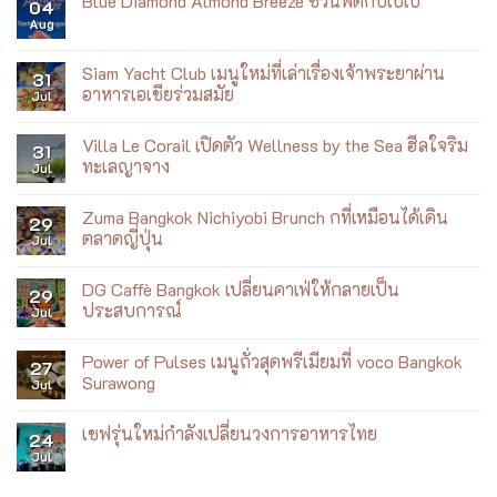
Blue Diamond Almond Breeze ชวนฟิตกับเบเบ้
ราชวงศ์
04
ที่
Nagai:
บน
Aug
ICONSIAM
Summer
No
เที่ยว
Dreaming
Comments
บิน
Exhibition
on
Blue
Siam Yacht Club เมนูใหม่ที่เล่าเรื่องเจ้าพระยาผ่าน
31
Diamond
อาหารเอเชียร่วมสมัย
Jul
Almond
Breeze
No
ชวน
Comments
ฟิต
Villa Le Corail เปิดตัว Wellness by the Sea ฮีลใจริม
on
31
กับ
Siam
ทะเลญาจาง
Jul
เบ
Yacht
เบ้
Club
No
เมนู
Comments
Zuma Bangkok Nichiyobi Brunch กที่เหมือนได้เดิน
ใหม่
on
29
ที่
Villa
ตลาดญี่ปุ่น
Jul
เล่า
Le
เรื่อง
Corail
No
เจ้าพระยา
เปิด
Comments
DG Caffè Bangkok เปลี่ยนคาเฟ่ให้กลายเป็น
ผ่าน
ตัว
on
29
อาหาร
Wellness
Zuma
ประสบการณ์
Jul
เอเชีย
by
Bangkok
ร่วม
the
Nichiyobi
No
สมัย
Sea
Brunch
Comments
Power of Pulses เมนูถั่วสุดพรีเมียมที่ voco Bangkok
ฮีล
ก
on
27
ใจ
ที่
DG
Surawong
Jul
ริม
เหมือน
Caffè
ทะเล
ได้
Bangkok
No
ญา
เดิน
เปลี่ยน
Comments
เชฟรุ่นใหม่กำลังเปลี่ยนวงการอาหารไทย
จาง
ตลาด
คาเฟ่
on
24
ญี่ปุ่น
ให้
Power
Jul
No
กลาย
of
Comments
เป็น
Pulses
on
ประสบการณ์
เมนู