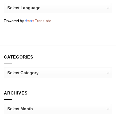
เชฟ
ถั่ว
รุ่น
สุด
ใหม่
พรีเมียม
กำลัง
ที่
เปลี่ยน
voco
วงการ
Bangkok
Powered by
Translate
อาหาร
Surawong
ไทย
CATEGORIES
Categories
ARCHIVES
Archives