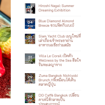
Hiroshi Nagai: Summer
04
Dreaming Exhibition
Aug
No
Comments
Blue Diamond Almond
on
04
Hiroshi
Breeze ชวนฟิตกับเบเบ้
Aug
Nagai:
Summer
No
Dreaming
Comments
Siam Yacht Club เมนูใหม่ที่
Exhibition
on
31
Blue
เล่าเรื่องเจ้าพระยาผ่าน
Jul
Diamond
อาหารเอเชียร่วมสมัย
Almond
Breeze
No
ชวน
Comments
ฟิต
Villa Le Corail เปิดตัว
on
31
กับ
Siam
Wellness by the Sea ฮีลใจ
Jul
เบ
Yacht
เบ้
ริมทะเลญาจาง
Club
เมนู
No
ใหม่
Comments
ที่
Zuma Bangkok Nichiyobi
on
29
เล่า
Villa
Brunch กที่เหมือนได้เดิน
Jul
เรื่อง
Le
เจ้าพระยา
ตลาดญี่ปุ่น
Corail
ผ่าน
เปิด
No
อาหาร
ตัว
Comments
เอเชีย
Wellness
DG Caffè Bangkok เปลี่ยน
on
29
ร่วม
by
Zuma
สมัย
คาเฟ่ให้กลายเป็น
Jul
the
Bangkok
Sea
ประสบการณ์
Nichiyobi