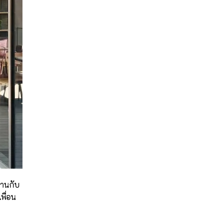
เด็ก
แห่ง
แรก
ใน
ไทย
สานกับ
พื่อน