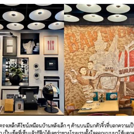
รงเหล็กดีไซน์เหมือนบ้านหลังเล็ก ๆ ด้านบนมีนกตัวจิ๋วที่บอกความเป
าก เป็นเซ็ตที่เห็นแล้วรู้สึกได้เลยว่าทางโรงแรมตั้งใจออกแบบมาให้แตกต