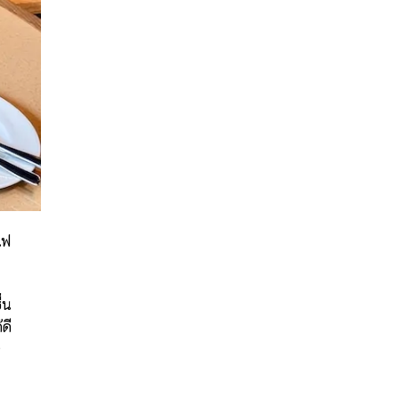
แฟ
่น
ดี
จ