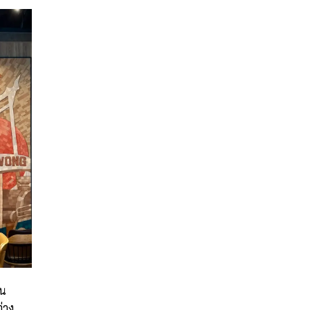
็น
่าง