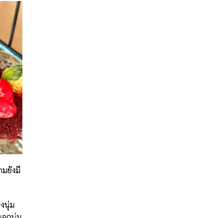
มยังมี
งนุ่ม
นอกนุ่ม