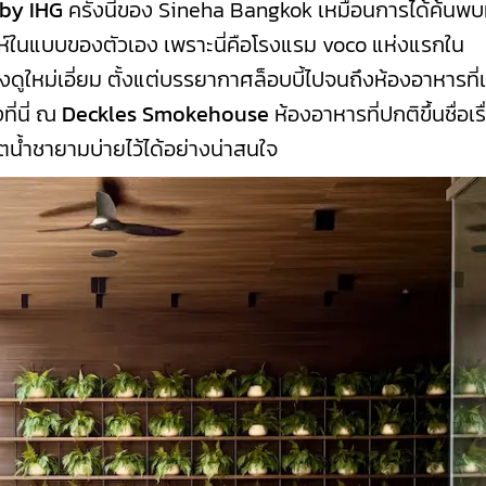
by IHG
ครั้งนี้ของ Sineha Bangkok เหมือนการได้ค้นพบ
น่ห์ในแบบของตัวเอง เพราะนี่คือโรงแรม voco แห่งแรกใน
งดูใหม่เอี่ยม ตั้งแต่บรรยากาศล็อบบี้ไปจนถึงห้องอาหารที่
ที่นี่ ณ
Deckles Smokehouse
ห้องอาหารที่ปกติขึ้นชื่อเรื
น้ำชายามบ่ายไว้ได้อย่างน่าสนใจ