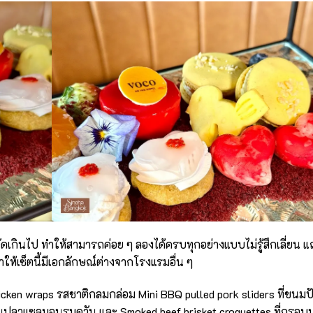
ดเกินไป ทำให้สามารถค่อย ๆ ลองได้ครบทุกอย่างแบบไม่รู้สึกเลี่ยน แถ
้เซ็ตนี้มีเอกลักษณ์ต่างจากโรงแรมอื่น ๆ
chicken wraps รสชาติกลมกล่อม Mini BBQ pulled pork sliders ที่ขนมปั
ิ่นปลาแซลมอนรมควัน และ Smoked beef brisket croquettes ที่กรอบ