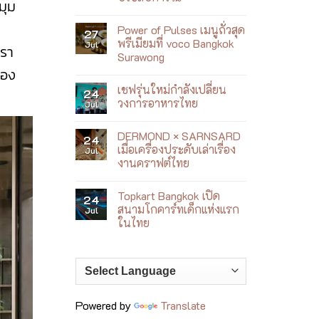
มุม
ฮีล
Brunch
No
ใจ
ก
Comments
ริม
ที่
Power of Pulses เมนูถั่วสุด
on
27
ทะเล
เหมือน
DG
ญา
พรีเมียมที่ voco Bangkok
Jul
ได้
เรา
Caffè
จาง
เดิน
Surawong
Bangkok
ตลาด
เปลี่ยน
่อง
No
ญี่ปุ่น
คาเฟ่
Comments
ให้
เชฟรุ่นใหม่กำลังเปลี่ยน
on
24
กลาย
Power
วงการอาหารไทย
Jul
เป็น
of
ประสบการณ์
Pulses
No
เมนู
Comments
DERMOND × SARNSARD
ถั่ว
on
24
สุด
เชฟ
เมื่อเครื่องประดับเล่าเรื่อง
Jul
พรีเมียม
รุ่น
งานคราฟต์ไทย
ที่
ใหม่
voco
กำลัง
No
Bangkok
เปลี่ยน
Comments
Surawong
วงการ
Topkart Bangkok เปิด
on
24
อาหาร
DERMOND
สนามโกคาร์ทเด็กแห่งแรก
Jul
ไทย
×
ในไทย
SARNSARD
เมื่อ
No
เครื่อง
Comments
ประดับ
on
เล่า
Topkart
เรื่อง
Bangkok
งา
เปิด
นคร
สนาม
าฟต์
โก
Powered by
Translate
ไทย
คาร์ท