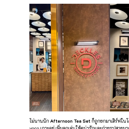
ไม่นานนัก
Afternoon Tea Set
ก็ถูกยกมาเสิร์ฟในโค
voco เกาะอยู่ เพิ่มลูกเล่นให้ดูน่ารักและถ่ายรูปสวยม