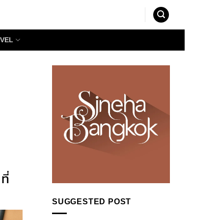
VEL
ี่
SUGGESTED POST