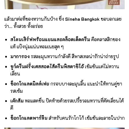
แล้วมาต่อที่ของหวานกันบ้าง ซึ่ง
Sineha Bangkok
ขอบอกเลย
ว่า… ทั้งสวย ทั้งอร่อย
สโคนเสิร์ฟพร้อมแยมและคล็อตเต็ดครีม
คือคลาสสิกของ
แท้ แป้งนุ่มแน่นหอมเนยสุด ๆ
มาการอง
รสละมุนหวานกำลังดี สีพาสเทลน่ารักน่าถ่ายรูป
ชูว์ครีมฝรั่งเศสสอดไส้ครีมพิสตาชิโอ้
เข้มข้นแต่ไม่หวาน
เลี่ยน
ช็อกโกแลตมิลล์เฟย
กรอบบางละมุนลิ้น แนะนำให้ทานคู่ชา
รสเข้ม
เค้กส้ม
หอมสดชื่น ปิดท้ายด้วยรสเปรี้ยวอมหวานที่ตัดเลี่ยนได้
ดี
ช็อกโกแลตพาร์ลีน
สำหรับคนรักโกโก้ เข้มข้นละลายในปาก