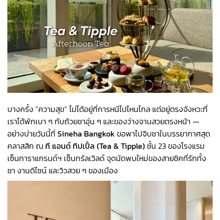
บางครั้ง “ความสุข” ไม่ได้อยู่ที่การหนีไปไหนไกล แต่อยู่ตรงจังหวะที่
เราได้พักเบา ๆ กับถ้วยชาอุ่น ๆ และของว่างจานสวยตรงหน้า —
อย่างบ่ายวันนี้ที่
Sineha Bangkok
ขอพาไปจิบชาในบรรยากาศสุด
คลาสสิก ณ
ที แอนด์ ทิปเปิ้ล (
Tea & Tipple)
ชั้น 23 ของโรงแรม
เซ็นทาราแกรนด์ฯ เซ็นทรัลเวิลด์ จุดนัดพบใหม่ของสายชิคที่รักทั้ง
ชา งานดีไซน์ และวิวสวย ๆ ของเมือง