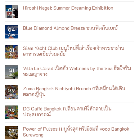
x
on
AirAsia
Khao
Hiroshi Nagai: Summer Dreaming Exhibition
X
04
Jaan
เสิร์ฟ
Aug
Prod
No
ข้าว
เปิด
Comments
หน้า
สาขา
on
ไก่
ใหม่
Hiroshi
Blue Diamond Almond Breeze ชวนฟิตกับเบเบ้
ราชวงศ์
04
ที่
Nagai:
บน
Aug
ICONSIAM
Summer
No
เที่ยว
Dreaming
Comments
บิน
Exhibition
on
Blue
Siam Yacht Club เมนูใหม่ที่เล่าเรื่องเจ้าพระยาผ่าน
31
Diamond
อาหารเอเชียร่วมสมัย
Jul
Almond
Breeze
No
ชวน
Comments
ฟิต
Villa Le Corail เปิดตัว Wellness by the Sea ฮีลใจริม
on
31
กับ
Siam
ทะเลญาจาง
Jul
เบ
Yacht
เบ้
Club
No
เมนู
Comments
Zuma Bangkok Nichiyobi Brunch กที่เหมือนได้เดิน
ใหม่
on
29
ที่
Villa
ตลาดญี่ปุ่น
Jul
เล่า
Le
เรื่อง
Corail
No
เจ้าพระยา
เปิด
Comments
DG Caffè Bangkok เปลี่ยนคาเฟ่ให้กลายเป็น
ผ่าน
ตัว
on
29
อาหาร
Wellness
Zuma
ประสบการณ์
Jul
เอเชีย
by
Bangkok
ร่วม
the
Nichiyobi
No
สมัย
Sea
Brunch
Comments
Power of Pulses เมนูถั่วสุดพรีเมียมที่ voco Bangkok
ฮีล
ก
on
27
ใจ
ที่
DG
Surawong
Jul
ริม
เหมือน
Caffè