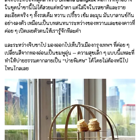
ในชุดน้ำชานี้ไม่ได้สวยแต่หน้าตา แต่ใส่ใจในรสชาติและราย
ละเอียดจริง ๆ ทั้งรสเค็ม หวาน เปรี้ยว เข้ม ละมุน มันบาลานซ์กัน
อย่างลงตัว เหมือนเป็นบทสนทนาระหว่างของหวานและของคาวที่
ค่อย ๆ เปิดเผยตัวตนให้เรารู้จักทีละคำ
และระหว่างจิบชาไป มองออกไปเห็นวิวเมืองกรุงเทพฯ ที่ค่อย ๆ
เปลี่ยนสีจากทองอ่อนเป็นชมพูอุ่น — ความสุขเล็ก ๆ แบบนี้แหละที่
ทำให้บ่ายธรรมดากลายเป็น “บ่ายพิเศษ” ได้โดยไม่ต้องหนีไป
ไหนไกลเลย