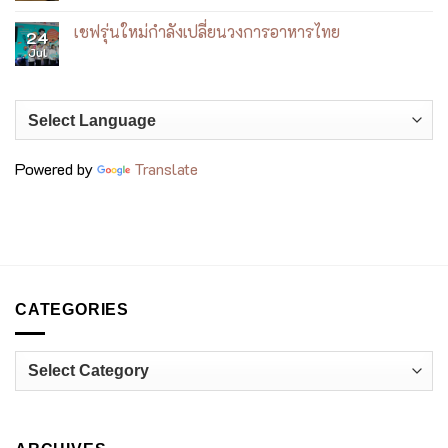
ทะเล
ได้
Bangkok
No
ญา
เดิน
เปลี่ยน
Comments
เชฟรุ่นใหม่กำลังเปลี่ยนวงการอาหารไทย
จาง
ตลาด
คาเฟ่
on
24
ญี่ปุ่น
ให้
Power
Jul
No
กลาย
of
Comments
เป็น
Pulses
on
ประสบการณ์
เมนู
เชฟ
ถั่ว
รุ่น
สุด
ใหม่
พรีเมียม
กำลัง
ที่
เปลี่ยน
voco
วงการ
Bangkok
Powered by
Translate
อาหาร
Surawong
ไทย
CATEGORIES
Categories