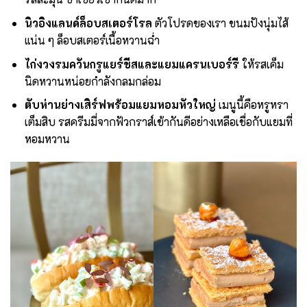
นิวอิงแลนด์ล็อบสเตอร์โรล
ตัวโปรดของเรา ขนมปังนุ่มไส้
แน่น ๆ ล็อบสเตอร์เนื้อหวานฉ่ำ
ไก่งวงรมควันกรูแยร์ชีสและแยมแครนเบอร์รี
ให้รสเค็ม
นิดหวานหน่อยกำลังกลมกล่อม
ตับห่านย่างเสิร์ฟพร้อมแยมหอมหัวใหญ่
เมนูนี้คือหรูหรา
เต็มสิบ รสครีมมี่จากฟัวกราส์เข้ากันดีอย่างเหลือเชื่อกับแยมที่
หอมหวาน